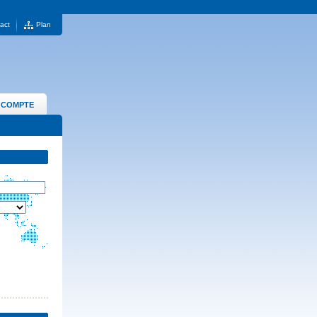
act
Plan
 COMPTE