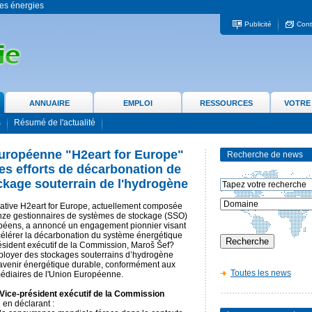
 les énergies
Publicité
Cont
ANNUAIRE
EMPLOI
RESSOURCES
VOTRE
s
Résumé de l'actualité
européenne "H2eart for Europe"
Recherche de news
les efforts de décarbonation de
ckage souterrain de l'hydrogène
tiative H2eart for Europe, actuellement composée
nze gestionnaires de systèmes de stockage (SSO)
péens, a annoncé un engagement pionnier visant
célérer la décarbonation du système énergétique
sident exécutif de la Commission, Maroš Šef?
déployer des stockages souterrains d’hydrogène
n avenir énergétique durable, conformément aux
Toutes les news
rmédiaires de l'Union Européenne.
ice-président exécutif de la Commission
e en déclarant :