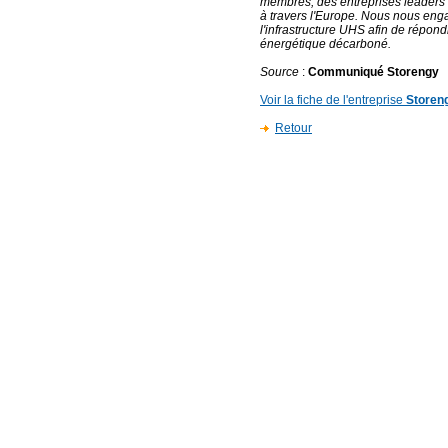
membres, des entreprises leaders 
à travers l'Europe. Nous nous eng
l'infrastructure UHS afin de répon
énergétique décarboné.
Source
:
Communiqué Storengy
Voir la fiche de l'entreprise
Storen
Retour