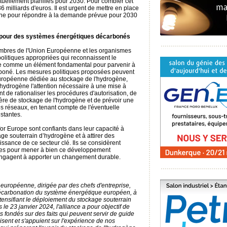
s actuellement planifiés pour 2030. Pour combler cet
 36 milliards d'euros. Il est urgent de mettre en place
ène pour répondre à la demande prévue pour 2030
s pour des systèmes énergétiques décarbonés
embres de l'Union Européenne et les organismes
olitiques appropriées qui reconnaissent le
ne comme un élément fondamental pour parvenir à
boné. Les mesures politiques proposées peuvent
européenne dédiée au stockage de l'hydrogène,
'hydrogène l'attention nécessaire à une mise à
ent de rationaliser les procédures d'autorisation, de
tière de stockage de l'hydrogène et de prévoir une
des réseaux, en tenant compte de l'éventuelle
istantes.
or Europe sont confiants dans leur capacité à
ge souterrain d’hydrogène et à attirer des
issance de ce secteur clé. Ils se considèrent
ées pour mener à bien ce développement
 s'engagent à apporter un changement durable.
 européenne, dirigée par des chefs d'entreprise,
décarbonation du système énergétique européen, à
ntensifiant le déploiement du stockage souterrain
le 23 janvier 2024, l'alliance a pour objectif de
s fondés sur des faits qui peuvent servir de guide
lisent et s'appuient sur l'expérience de nos