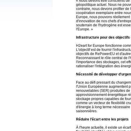
« Nous devons être conscients de 
géopolitique actuel. Nous ne pouvo
contraire, nous devons profiter de 
coopération exemplaire entre nous.
Europe, nous pouvons réellement uti
d'innovation de nos chefs d'entrep
souterrain de l'hydrogène est esse
l'Europe. »
Infrastructure pour des objectif
H2eart for Europe fonctionne com
L'objectif est de fournir l'infrastr
objectifs de RePowerEU et d'autres 
Reconnaissant le rôle central de l
l'importance des stockages, cet eff
rationaliser l'intégration des éner
Nécessité de développer d'urgence
Face au défi pressant du changem
l'Union Européenne augmentent pro
renouvelables (SER) produites de 
approvisionnement énergétique régul
stockage propres capables de fourni
comme un vecteur de flexibilité cru
d'énergie à long terme nécessaire
saisonnières.
Réduire l’écart entre les projets
À l'heure actuelle, il existe un éc