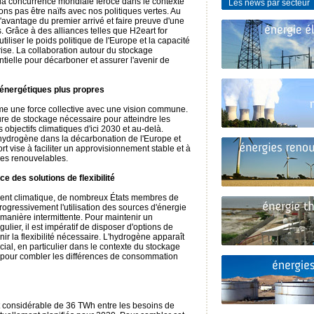
la concurrence mondiale féroce dans le contexte
Les news par secteur
ns pas être naïfs avec nos politiques vertes. Au
l'avantage du premier arrivé et faire preuve d'une
 Grâce à des alliances telles que H2eart for
liser le poids politique de l'Europe et la capacité
rise. La collaboration autour du stockage
ntielle pour décarboner et assurer l'avenir de
s énergétiques plus propres
me une force collective avec une vision commune.
ucture de stockage nécessaire pour atteindre les
objectifs climatiques d'ici 2030 et au-delà.
'hydrogène dans la décarbonation de l'Europe et
ort vise à faciliter un approvisionnement stable et à
gies renouvelables.
 des solutions de flexibilité
ent climatique, de nombreux États membres de
gressivement l'utilisation des sources d'énergie
manière intermittente. Pour maintenir un
ier, il est impératif de disposer d'options de
r la flexibilité nécessaire. L'hydrogène apparaît
cial, en particulier dans le contexte du stockage
 pour combler les différences de consommation
art considérable de 36 TWh entre les besoins de