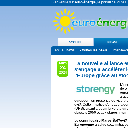
Bienvenue sur
euro-énergie
, le portail de toutes
ACCUEIL
NEWS
accueil news
toutes les news
interview
janv.
La nouvelle alliance 
24
s'engage à accélérer 
2024
l'Europe grâce au sto
L'ini
de o
euro
à ac
européen, en présence du vice-pré
ovi?. Cette initiative s'engage à 
(UHS), visant à ouvrir la voie à u
objectifs 2050 et aux étapes inte
Le
commissaire Maroš Šef?ovi? V
Européenne
a salué cette initiativ