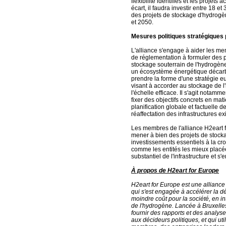
flexibilité identifiés et les projet
écart, il faudra investir entre 18 et
des projets de stockage d'hydrog
et 2050.
Mesures politiques stratégique
L'alliance s'engage à aider les m
de réglementation à formuler des p
stockage souterrain de l'hydrogè
un écosystème énergétique décar
prendre la forme d'une stratégie 
visant à accorder au stockage de l
l'échelle efficace. Il s'agit notamm
fixer des objectifs concrets en ma
planification globale et factuelle 
réaffectation des infrastructures ex
Les membres de l'alliance H2eart f
mener à bien des projets de stocka
investissements essentiels à la cro
comme les entités les mieux plac
substantiel de l'infrastructure et
À propos de H2eart for Europe
H2eart for Europe est une alliance
qui s'est engagée à accélérer la 
moindre coût pour la société, en i
de l'hydrogène. Lancée à Bruxelles 
fournir des rapports et des analyse
aux décideurs politiques, et qui uti