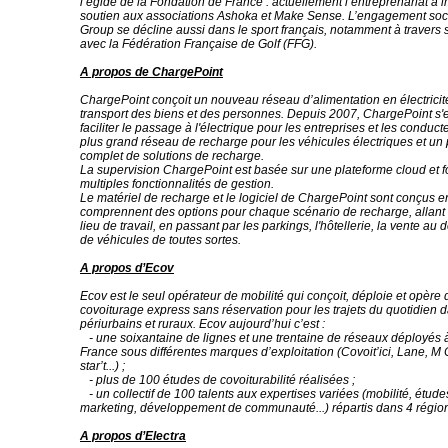
l’égide de la Fondation de France : actuellement l’entreprenariat à i
soutien aux associations Ashoka et Make Sense. L’engagement so
Group se décline aussi dans le sport français, notamment à travers 
avec la Fédération Française de Golf (FFG).
A propos de ChargePoint
ChargePoint conçoit un nouveau réseau d’alimentation en électricit
transport des biens et des personnes. Depuis 2007, ChargePoint s'
faciliter le passage à l'électrique pour les entreprises et les conducte
plus grand réseau de recharge pour les véhicules électriques et un p
complet de solutions de recharge.
La supervision ChargePoint est basée sur une plateforme cloud et f
multiples fonctionnalités de gestion.
Le matériel de recharge et le logiciel de ChargePoint sont conçus en
comprennent des options pour chaque scénario de recharge, allant
lieu de travail, en passant par les parkings, l'hôtellerie, la vente au dé
de véhicules de toutes sortes.
A propos d’Ecov
Ecov est le seul opérateur de mobilité qui conçoit, déploie et opère 
covoiturage express sans réservation pour les trajets du quotidien da
périurbains et ruraux. Ecov aujourd’hui c’est :
- une soixantaine de lignes et une trentaine de réseaux déployés à
France sous différentes marques d’exploitation (Covoit’ici, Lane, M 
star’t...) ;
- plus de 100 études de covoiturabilité réalisées ;
- un collectif de 100 talents aux expertises variées (mobilité, études
marketing, développement de communauté...) répartis dans 4 régions
A propos d’Electra