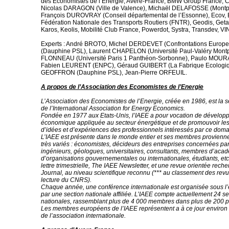
des Economistes de l’Energie, Avere-France, BMW Group France, C
Nicolas DARAGON (Ville de Valence), Michaël DELAFOSSE (Montpel
François DUROVRAY (Conseil départemental de l’Essonne), Ecov, E
Fédération Nationale des Transports Routiers (FNTR), Geodis, Get
Karos, Keolis, Mobilité Club France, Powerdot, Systra, Transdev, VI
Experts : André BROTO, Michel DERDEVET (Confrontations Europe
(Dauphine PSL), Laurent CHAPELON (Université Paul-Valéry Montpe
FLONNEAU (Université Paris 1 Panthéon-Sorbonne), Paulo MOUR
Fabien LEURENT (ENPC), Géraud GUIBERT (La Fabrique Ecologiqu
GEOFFRON (Dauphine PSL), Jean-Pierre ORFEUIL.
A propos de l’Association des Economistes de l’Energie
L’Association des Economistes de l’Energie, créée en 1986, est la s
de l’International Association for Energy Economics.
Fondée en 1977 aux Etats-Unis, l’IAEE a pour vocation de développ
économique appliquée au secteur énergétique et de promouvoir le
d’idées et d’expériences des professionnels intéressés par ce doma
L’IAEE est présente dans le monde entier et ses membres provienne
très variés : économistes, décideurs des entreprises concernées par
ingénieurs, géologues, universitaires, consultants, membres d’aca
d’organisations gouvernementales ou internationales, étudiants, etc
lettre trimestrielle, The IAEE Newsletter, et une revue orientée rec
Journal, au niveau scientifique reconnu (*** au classement des rev
lecture du CNRS).
Chaque année, une conférence internationale est organisée sous l’
par une section nationale affiliée. L’IAEE compte actuellement 24 se
nationales, rassemblant plus de 4 000 membres dans plus de 200 p
Les membres européens de l’IAEE représentent a à ce jour environ 4
de l’association internationale.