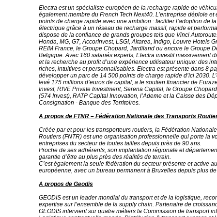
Electra est un spécialiste européen de la recharge rapide de véhicul
également membre du French Tech Next40. L’entreprise déploie et 
points de charge rapide avec une ambition : faciliter l’adoption de la
électrique grâce à un réseau de recharge massif, rapide et performa
dispose de la confiance de grands groupes tels que Vinci Autoroutes,
Honda, MG, G7, AccorInvest, LSGI, Altarea, Indigo, Louvre Hotels G
REIM France, le Groupe Chopard, Jardiland ou encore le Groupe D
Belgique. Avec 160 salariés experts, Electra investit massivement d
et la recherche au profit d’une expérience utilisateur unique: des in
riches, intuitives et personnalisables. Electra est présente dans 8 pay
développer un parc de 14 500 points de charge rapide d’ici 2030. L’
levé 175 millions d’euros de capital, a le soutien financier de Eu
Invest, RIVE Private Investment, Serena Capital, le Groupe Chopa
(574 Invest), RATP Capital Innovation, l’Ademe et la Caisse des Dép
Consignation - Banque des Territoires.
A propos de FTNR – Fédération Nationale des Transports Routie
Créée par et pour les transporteurs routiers, la Fédération National
Routiers (FNTR) est une organisation professionnelle qui porte la v
entreprises du secteur de toutes tailles depuis près de 90 ans.
Proche de ses adhérents, son implantation régionale et département
garantie d’être au plus près des réalités de terrain.
C’est également la seule fédération du secteur présente et active a
européenne, avec un bureau permanent à Bruxelles depuis plus de
A propos de Geodis
GEODIS est un leader mondial du transport et de la logistique, rec
expertise sur l’ensemble de la supply chain. Partenaire de croissanc
GEODIS intervient sur quatre métiers la Commission de transport int