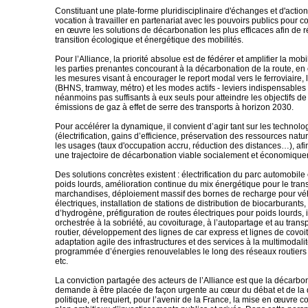
Constituant une plate-forme pluridisciplinaire d'échanges et d'actions
vocation à travailler en partenariat avec les pouvoirs publics pour c
en œuvre les solutions de décarbonation les plus efficaces afin de r
transition écologique et énergétique des mobilités.
Pour l’Alliance, la priorité absolue est de fédérer et amplifier la mobi
les parties prenantes concourant à la décarbonation de la route, en
les mesures visant à encourager le report modal vers le ferroviaire, l
(BHNS, tramway, métro) et les modes actifs - leviers indispensables
néanmoins pas suffisants à eux seuls pour atteindre les objectifs de
émissions de gaz à effet de serre des transports à horizon 2030.
Pour accélérer la dynamique, il convient d’agir tant sur les technolo
(électrification, gains d’efficience, préservation des ressources nat
les usages (taux d'occupation accru, réduction des distances…), afi
une trajectoire de décarbonation viable socialement et économique
Des solutions concrètes existent : électrification du parc automobile
poids lourds, amélioration continue du mix énergétique pour le trans
marchandises, déploiement massif des bornes de recharge pour vé
électriques, installation de stations de distribution de biocarburants
d’hydrogène, préfiguration de routes électriques pour poids lourds, i
orchestrée à la sobriété, au covoiturage, à l’autopartage et au transpo
routier, développement des lignes de car express et lignes de covoi
adaptation agile des infrastructures et des services à la multimodali
programmée d’énergies renouvelables le long des réseaux routiers e
etc.
La conviction partagée des acteurs de l’Alliance est que la décarbon
demande à être placée de façon urgente au cœur du débat et de la 
politique, et requiert, pour l’avenir de la France, la mise en œuvre 