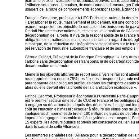
plan ambitieux d’investissements publics et privés. Dans cette perspe
l’Alliance sera aussi d’impulser, de coordonner et d’encourager l'ad
usagers de la route de comportements écoresponsables, à grande é
François Gemenne, professeur à HEC Paris et co-auteur du dernier 
« Décarboner la route, massivement et rapidement, est une conditio
espérer respecter nos objectifs de réduction des émissions de gaz à 
Ce doit être une cause nationale, et c’est toute l’ambition de l’Allian
décarbonation de la route. Il y va de la responsabilité de la France 
obligations internationales, de la justice sociale au regard du dérè
climatique, de la réduction des inégalités sociospatiales sur le territo
préservation de l’industrie automobile française et de ses emplois »
Géraud Guibert, Président de la Fabrique Écologique : « Il n’y aura 
carbone sans décarbonation des transports, ni de décarbonation de
décarbonation de la route.
Même si les objectifs affichés de report modal vers le rail sont atteint
route représentera encore 75% des flux des transports ! La route es
parent pauvre des politiques publiques dans les transports depuis 
alors qu’elle devrait être la priorité de la planification écologique ».
Patrice Geoffron, Professeur d’économie à l’Université Paris-Dauphi
est le premier secteur émetteur de CO2 en France et les politiques 
à engager sa décarbonation depuis des décennies. Il est grand temp
coût de l’inaction est massif : échouer à réduire les émissions de 30
impliquerait d’importer et de brûler 100 milliards d’euros de pétrole 
impératif d’engager l’ensemble de l’écosystème des transports. Fort
15 experts, les acteurs publics et privés ont conscience de l’enjeu e
dans le cadre de cette Alliance ».
Les membres signataires de l’Alliance pour la décarbonation de la r