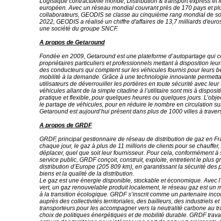
Logistique contractuelle monde, Distribution & transport express et 
européen. Avec un réseau mondial couvrant près de 170 pays et pl
collaborateurs, GEODIS se classe au cinquième rang mondial de so
2022, GEODIS a réalisé un chiffre d'affaires de 13,7 milliards d'eur
une société du groupe SNCF.
A propos de Getaround
Fondée en 2009, Getaround est une plateforme d’autopartage qui 
propriétaires particuliers et professionnels mettant à disposition leur(
des conducteurs qui comptent sur les véhicules fournis pour leurs 
mobilité à la demande. Grâce à une technologie innovante permett
utilisateurs de déverrouiller les portières en toute sécurité avec leu
véhicules allant de la simple citadine à l’utilitaire sont mis à disposi
pratique et flexible, pour quelques heures ou quelques jours. L’objec
le partage de véhicules, pour en réduire le nombre en circulation sur
Getaround est aujourd’hui présent dans plus de 1000 villes à traver
A propos de GRDF
GRDF, principal gestionnaire de réseau de distribution de gaz en Fra
chaque jour, le gaz à plus de 11 millions de clients pour se chauffer, 
déplacer, quel que soit leur fournisseur. Pour cela, conformément à
service public, GRDF conçoit, construit, exploite, entretient le plus
distribution d’Europe (205 809 km), en garantissant la sécurité des
biens et la qualité de la distribution.
Le gaz est une énergie disponible, stockable et économique. Avec l
vert, un gaz renouvelable produit localement, le réseau gaz est un m
à la transition écologique. GRDF s’inscrit comme un partenaire inc
auprès des collectivités territoriales, des bailleurs, des industriels et
transporteurs pour les accompagner vers la neutralité carbone au tr
choix de politiques énergétiques et de mobilité durable. GRDF trava