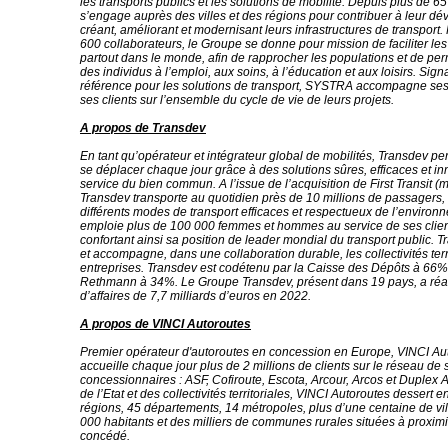
les transports publics et les solutions de mobilité. Depuis plus de 6
s’engage auprès des villes et des régions pour contribuer à leur d
créant, améliorant et modernisant leurs infrastructures de transport.
600 collaborateurs, le Groupe se donne pour mission de faciliter l
partout dans le monde, afin de rapprocher les populations et de per
des individus à l’emploi, aux soins, à l’éducation et aux loisirs. Sign
référence pour les solutions de transport, SYSTRA accompagne ses 
ses clients sur l’ensemble du cycle de vie de leurs projets.
A propos de Transdev
En tant qu’opérateur et intégrateur global de mobilités, Transdev p
se déplacer chaque jour grâce à des solutions sûres, efficaces et i
service du bien commun. A l’issue de l’acquisition de First Transit (
Transdev transporte au quotidien près de 10 millions de passagers,
différents modes de transport efficaces et respectueux de l’environn
emploie plus de 100 000 femmes et hommes au service de ses clie
confortant ainsi sa position de leader mondial du transport public. 
et accompagne, dans une collaboration durable, les collectivités terri
entreprises. Transdev est codétenu par la Caisse des Dépôts à 66%
Rethmann à 34%. Le Groupe Transdev, présent dans 19 pays, a réali
d’affaires de 7,7 milliards d’euros en 2022.
A propos de VINCI Autoroutes
Premier opérateur d'autoroutes en concession en Europe, VINCI Au
accueille chaque jour plus de 2 millions de clients sur le réseau de 
concessionnaires : ASF, Cofiroute, Escota, Arcour, Arcos et Duplex 
de l’Etat et des collectivités territoriales, VINCI Autoroutes dessert 
régions, 45 départements, 14 métropoles, plus d’une centaine de vil
000 habitants et des milliers de communes rurales situées à proxim
concédé.