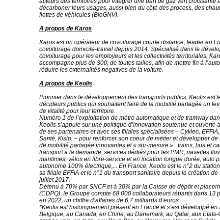
acteurs des territoires pour intégrer une part de gaz vert croissante 
décarboner leurs usages, aussi bien du côté des process, des chauf
flottes de véhicules (BioGNV).
A propos de Karos
Karos est un opérateur de covoiturage courte distance, leader en Fr
covoiturage domicile-travail depuis 2014. Spécialisé dans le déve
covoiturage pour les employeurs et les collectivités territoriales, Ka
accompagne plus de 300, de toutes tailles, afin de mettre fin à l’auto
réduire les externalités négatives de la voiture.
A propos de Keolis
Pionnier dans le développement des transports publics, Keolis est l
décideurs publics qui souhaitent faire de la mobilité partagée un levie
de vitalité pour leur territoire.
Numéro 1 de l’exploitation de métro automatique et de tramway da
Keolis s’appuie sur une politique d’innovation soutenue et ouverte
de ses partenaires et avec ses filiales spécialisées – Cykleo, EFFIA
Santé, Kisio, – pour renforcer son coeur de métier et développer de 
de mobilité partagée innovantes et « sur-mesure » : trains, bus et car
transport à la demande, services dédiés pour les PMR, navettes fluv
maritimes, vélos en libre-service et en location longue durée, auto p
autonome 100% électrique,... En France, Keolis est le n°2 du stati
sa filiale EFFIA et le n°1 du transport sanitaire depuis la création d
juillet 2017.
Détenu à 70% par SNCF et à 30% par la Caisse de dépôt et place
(CDPQ), le Groupe compte 68 000 collaborateurs répartis dans 13 pa
en 2022, un chiffre d’affaires de 6,7 milliards d’euros.
*Keolis est historiquement présent en France et s’est développé en 
Belgique, au Canada, en Chine, au Danemark, au Qatar, aux Etats-