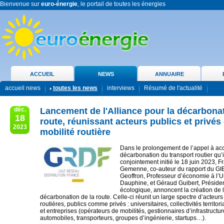
Bienvenue sur
euro-énergie
, le portail de toutes les énergies
ACCUEIL
NEWS
ANNUAIRE
accueil news
toutes les news
interviews
Résumé de l'actualité
déc.
Lancement de l'Alliance pour la décarbonat
18
route, réunissant acteurs publics et privés 
2023
mobilité routière
Dans le prolongement de l’appel à acc
décarbonation du transport routier qu’i
conjointement initié le 18 juin 2023, F
Gemenne, co-auteur du rapport du GIE
Geoffron, Professeur d’économie à l’Un
Dauphine, et Géraud Guibert, Présiden
écologique, annoncent la création de l
décarbonation de la route. Celle-ci réunit un large spectre d’acteurs
routières, publics comme privés : universitaires, collectivités territor
et entreprises (opérateurs de mobilités, gestionnaires d’infrastructu
automobiles, transporteurs, groupes d’ingénierie, startups…).