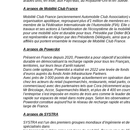
arabes unis, en Inde, aux Pays-Bas, au Royaume-Uni et en Suède.
A propos de Mobilité Club France
Mobilité Club France (anciennement Automobile Club Association) 
organisation apolitique, regroupant plus d'1 million de membres en 
membre de la Fédération Internationale de l'Automobile (FIA). Elle 
travaux et ses actions à l'amélioration de l'écosystème de la mobilité.
pour une mobilité sûre et durable pour tous. Présidée par Didier 
est représentée en région par des Présidents Délégués, ainsi que p
affiliés qui portent ensemble le message de Mobilité Club France.
A propos de Powerdot
Présent en France depuis 2020, Powerdot a pour objectif d’accélérer
durable en démocratisant la recharge rapide pour tous les Français,
territoires, sur leurs lieux d’arrêt naturel.
Dans cette optique, Powerdot a réalisé en 2022 une levée de fonds 
d’euros auprès du fonds Antin Infrastructure Partners.
Avec près de 3 000 points de charge actuellement en opération da
chez les acteurs du retail (supermarchés, restaurants, retail parks, c
commerciaux) avec des partenaires tels que Cora (récemment acqui
Mr Bricolage, Accor, Supermarchés Match, et plus de 4 400 en cours 
l’entreprise s’est imposée en moins de trois ans comme le leader d
rapide sur espaces de retail dans notre pays. Selon les observateu
Powerdot constitue aujourd’hui le réseau de recharge rapide et ultra
large de France.
A propos de SYSTRA
SYSTRA est l’un des premiers groupes mondiaux d’ingénierie et de
spécialisés dans