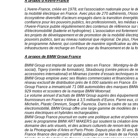
A propos d’Avere-France
L'Avere-France, créée en 1978, est l'association nationale pour le
la mobilité électrique en France. Avec plus de 270 adhérents, l'Asso
écosystème diversifié d'acteurs engagés dans la transition énergéti
confiance pour les pouvoirs publics, les professionnels, les médias e
l'Avere-France publie régulièrement des contenus de référence sur 
d'électromobilité (batterie et hydrogène). L'association est fortemen
les projets de développement et de promotion de la mobilité électr
pouvoirs publics, tant au niveau national que régional. De plus, l'Av
le programme Advenir, qui contribue de manière significative au d
infrastructures de recharge en France par du financement et de la f
A propos de BMW Group France
BMW Group est implanté sur quatre sites en France : Montigny-le-B
social), Tigery (centre de formation), Strasbourg (centre pièces de 
accessoires international) et Miramas (centre d’essais techniques in
BMW Group emploie avec ses filiales commerciales et financières a
réseau exclusif de distribution près de 6.000 salariés en France. 
Group France a immatriculé 71 088 automobiles des marques BMW 
929 motos et scooters de la marque BMW Motorrad.
Le volume annuel d’achats de BMW Group auprès des équipementie
fournisseurs en France s’élève à 3,5 milliards d’Euros. Parmi eux, c
Michelin, Plastic Omnium, Sogefi, Faurecia. Dans le cadre de sa str
électromobilité, BMW Group offre une large gamme de modèles de v
roues électriques et hybrides rechargeables.
BMW Group France poursuit en outre une politique active et péren
avec le programme BMW ART MAKERS qui soutient la création éme
domaine des arts visuels, et des acteurs culturels de renom tels qu
de la Photographie d’Arles et Paris Photo. Depuis plus de 30 ans,
France finance des projets d’utilité publique par le biais de sa Fon