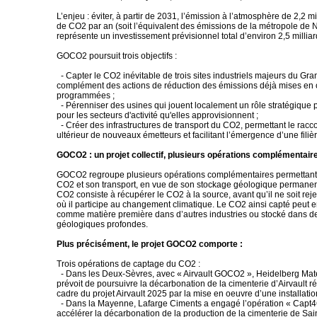
L’enjeu : éviter, à partir de 2031, l’émission à l’atmosphère de 2,2 m
de CO2 par an (soit l’équivalent des émissions de la métropole d
représente un investissement prévisionnel total d’environ 2,5 milliar
GOCO2 poursuit trois objectifs :
- Capter le CO2 inévitable de trois sites industriels majeurs du Gr
complément des actions de réduction des émissions déjà mises en
programmées ;
- Pérenniser des usines qui jouent localement un rôle stratégique p
pour les secteurs d'activité qu'elles approvisionnent ;
- Créer des infrastructures de transport du CO2, permettant le rac
ultérieur de nouveaux émetteurs et facilitant l’émergence d’une filièr
GOCO2 : un projet collectif, plusieurs opérations complémentair
GOCO2 regroupe plusieurs opérations complémentaires permettant
CO2 et son transport, en vue de son stockage géologique permanen
CO2 consiste à récupérer le CO2 à la source, avant qu’il ne soit rej
où il participe au changement climatique. Le CO2 ainsi capté peut en
comme matière première dans d’autres industries ou stocké dans d
géologiques profondes.
Plus précisément, le projet GOCO2 comporte :
Trois opérations de captage du CO2 :
- Dans les Deux-Sèvres, avec « Airvault GOCO2 », Heidelberg Mate
prévoit de poursuivre la décarbonation de la cimenterie d’Airvault r
cadre du projet Airvault 2025 par la mise en oeuvre d’une installati
- Dans la Mayenne, Lafarge Ciments a engagé l’opération « Capt4
accélérer la décarbonation de la production de la cimenterie de Sain