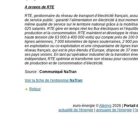
A propos de RTE
RTE, gestionnaire du réseau de transport d’électricité français, ass
de service public : garantir l’alimentation en électricité à tout momen
même qualité de service sur le territoire national grâce à la mobilis
025 salariés. RTE gère en temps réel les flux électriques et l’équilib
production et la consommation. RTE maintient et développe le résea
haute tension (de 63 000 à 400 000 volts) qui compte près de 100 0
lignes aériennes, 7 000 kilomètres de lignes souterraines, 2 900 po
en exploitation ou co-exploitation et une cinquantaine de lignes tran
réseau français, qui est le plus étendu d’Europe, dispose de 37 int
ses pays voisins. En tant qu’opérateur industriel de la transition éne
indépendant, RTE optimise et transforme son réseau pour raccorder 
de production et de consommation d’électricité.
Source
:
Communiqué NaTran
Voir la fiche de l'entreprise
NaTran
Retour
euro-énergie ©
Atémys
2026 |
Portail 
actualité de l'énergie
|
annuaire de l'énergie
|
l'