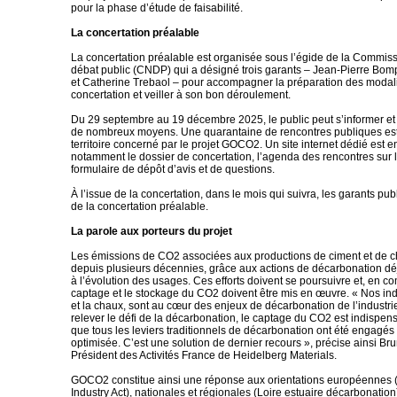
pour la phase d’étude de faisabilité.
La concertation préalable
La concertation préalable est organisée sous l’égide de la Commiss
débat public (CNDP) qui a désigné trois garants – Jean-Pierre Bo
et Catherine Trebaol – pour accompagner la préparation des modali
concertation et veiller à son bon déroulement.
Du 29 septembre au 19 décembre 2025, le public peut s’informer et
de nombreux moyens. Une quarantaine de rencontres publiques est
territoire concerné par le projet GOCO2. Un site internet dédié est e
notamment le dossier de concertation, l’agenda des rencontres sur le 
formulaire de dépôt d’avis et de questions.
À l’issue de la concertation, dans le mois qui suivra, les garants publ
de la concertation préalable.
La parole aux porteurs du projet
Les émissions de CO2 associées aux productions de ciment et de 
depuis plusieurs décennies, grâce aux actions de décarbonation déj
à l’évolution des usages. Ces efforts doivent se poursuivre et, en c
captage et le stockage du CO2 doivent être mis en œuvre. « Nos indu
et la chaux, sont au cœur des enjeux de décarbonation de l’industri
relever le défi de la décarbonation, le captage du CO2 est indispen
que tous les leviers traditionnels de décarbonation ont été engagé
optimisée. C’est une solution de dernier recours », précise ainsi Bru
Président des Activités France de Heidelberg Materials.
GOCO2 constitue ainsi une réponse aux orientations européennes 
Industry Act), nationales et régionales (Loire estuaire décarbonation