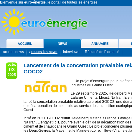
Bienvenue sur
euro-énergie
, le portail de toutes les énergies
ACCUEIL
NEWS
ANNUAIRE
accueil news
toutes les news
interviews
Résumé de l'actualité
octo.
Lancement de la concertation préalable rel
03
GOCO2
2025
- Un projet d’envergure pour la déca
industries du Grand Ouest
Le 29 septembre 2025, Heidelberg Mat
Lafarge Ciments, Lhoist, NaTran, Elen
lancé la concertation préalable relative au projet GOCO2, une déma
de décarbonation de l’industrie au service de la transition écologi
Ouest.
Initié en 2021, GOCO2 réunit Heidelberg Materials France, Lafarge 
NaTran, Elengy et RTE pour relever le défi de la décarbonation des
ciment et de chaux dans le Grand Ouest. Le projet concerne plusieu
les Deux-Sèvres, la Mayenne, le Maine-et-Loire, l’Ille-et-Vilaine et l