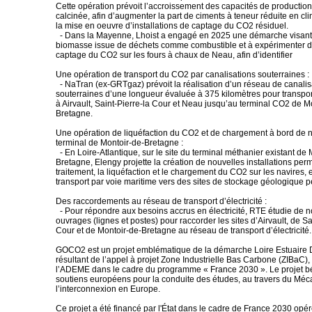
Cette opération prévoit l’accroissement des capacités de production
calcinée, afin d’augmenter la part de ciments à teneur réduite en cl
la mise en oeuvre d’installations de captage du CO2 résiduel.
- Dans la Mayenne, Lhoist a engagé en 2025 une démarche visant à 
biomasse issue de déchets comme combustible et à expérimenter d
captage du CO2 sur les fours à chaux de Neau, afin d’identifier
Une opération de transport du CO2 par canalisations souterraines :
- NaTran (ex-GRTgaz) prévoit la réalisation d’un réseau de canalis
souterraines d’une longueur évaluée à 375 kilomètres pour transpo
à Airvault, Saint-Pierre-la Cour et Neau jusqu’au terminal CO2 de M
Bretagne.
Une opération de liquéfaction du CO2 et de chargement à bord de 
terminal de Montoir-de-Bretagne :
- En Loire-Atlantique, sur le site du terminal méthanier existant de 
Bretagne, Elengy projette la création de nouvelles installations perm
traitement, la liquéfaction et le chargement du CO2 sur les navires,
transport par voie maritime vers des sites de stockage géologique 
Des raccordements au réseau de transport d’électricité :
- Pour répondre aux besoins accrus en électricité, RTE étudie de 
ouvrages (lignes et postes) pour raccorder les sites d’Airvault, de Sa
Cour et de Montoir-de-Bretagne au réseau de transport d’électricité.
GOCO2 est un projet emblématique de la démarche Loire Estuaire 
résultant de l’appel à projet Zone Industrielle Bas Carbone (ZIBaC),
l’ADEME dans le cadre du programme « France 2030 ». Le projet bé
soutiens européens pour la conduite des études, au travers du Mé
l’interconnexion en Europe.
Ce projet a été financé par l'État dans le cadre de France 2030 op