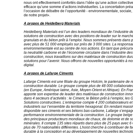
nous ont effectivement confortés dans l’idée qu’une action collective
efficace qu’une somme d’actions individuelles. La concertation préa
l’occasion de débattre de l’opportunité - environnementale, sociale
de notre projet».
A propos de Heidelberg Materials
Heidelberg Materials est l’un des leaders mondiaux de l’industrie d
solutions de construction avec des positions de leader sur le march
granulats et du béton prêt à l’emploi. Nous sommes présents dans 
avec plus de 51 000 employés sur près de 3 000 sites. La responsab
environnementale est au centre de nos actions. En tant que précurse
la neutralité carbone et de l’économie circulaire dans l’industrie de
construction, nous travaillons sur des matériaux de construction dur
solutions pour l’avenir. Nous offrons de nouvelles opportunités à no
digital.
A propos de Lafarge Ciments
Lafarge Ciments est une filiale du groupe Holcim, le partenaire de r
construction durable. Le groupe compte plus de 48 000 collaborate
(en Europe, Amérique latine, Asie, Moyen-Orient et Afrique). En Fra
apporte son expertise de leader des matériaux de construction inno
dans 4 secteurs d’activités : le Ciment, le Béton prêt à l’emploi, les 
Solutions constructives. L’entreprise compte 4 200 collaborateurs et
industriels sur l’ensemble du territoire hexagonal. En rendant mass
disponible ses ciments et ses bétons bas-carbone, Lafarge s’engag
performance environnementale de la construction. Le groupe belge L
des principaux producteurs mondiaux de chaux, de dolomie et de so
minérales. Il compte 135 sites répartis dans plus de 25 pays avec 
plus de 70 nationalités différentes. Lhoist cherche à contribuer de fa
durable à la conception et au développement de nouvelles technolo