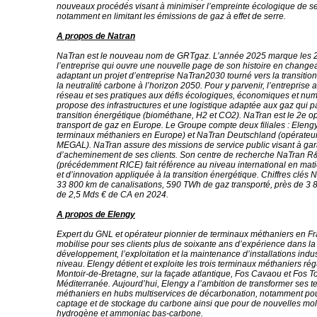
nouveaux procédés visant à minimiser l’empreinte écologique de se
notamment en limitant les émissions de gaz à effet de serre.
A propos de Natran
NaTran est le nouveau nom de GRTgaz. L’année 2025 marque les 
l’entreprise qui ouvre une nouvelle page de son histoire en change
adaptant un projet d’entreprise NaTran2030 tourné vers la transitio
la neutralité carbone à l’horizon 2050. Pour y parvenir, l’entreprise
réseau et ses pratiques aux défis écologiques, économiques et num
propose des infrastructures et une logistique adaptée aux gaz qui pa
transition énergétique (biométhane, H2 et CO2). NaTran est le 2e o
transport de gaz en Europe. Le Groupe compte deux filiales : Eleng
terminaux méthaniers en Europe) et NaTran Deutschland (opérateu
MEGAL). NaTran assure des missions de service public visant à garan
d’acheminement de ses clients. Son centre de recherche NaTran R
(précédemment RICE) fait référence au niveau international en mat
et d’innovation appliquée à la transition énergétique. Chiffres clés
33 800 km de canalisations, 590 TWh de gaz transporté, près de 3 8
de 2,5 Mds € de CA en 2024.
A propos de Elengy
Expert du GNL et opérateur pionnier de terminaux méthaniers en F
mobilise pour ses clients plus de soixante ans d’expérience dans la
développement, l’exploitation et la maintenance d’installations indus
niveau. Elengy détient et exploite les trois terminaux méthaniers ré
Montoir-de-Bretagne, sur la façade atlantique, Fos Cavaou et Fos T
Méditerranée. Aujourd’hui, Elengy a l’ambition de transformer ses 
méthaniers en hubs multiservices de décarbonation, notamment pou
captage et de stockage du carbone ainsi que pour de nouvelles mol
hydrogène et ammoniac bas-carbone.