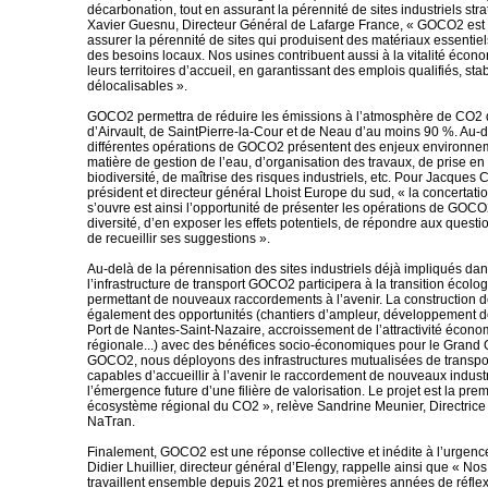
décarbonation, tout en assurant la pérennité de sites industriels str
Xavier Guesnu, Directeur Général de Lafarge France, « GOCO2 est
assurer la pérennité de sites qui produisent des matériaux essentie
des besoins locaux. Nos usines contribuent aussi à la vitalité écon
leurs territoires d’accueil, en garantissant des emplois qualifiés, sta
délocalisables ».
GOCO2 permettra de réduire les émissions à l’atmosphère de CO2 d
d’Airvault, de SaintPierre-la-Cour et de Neau d’au moins 90 %. Au-d
différentes opérations de GOCO2 présentent des enjeux environne
matière de gestion de l’eau, d’organisation des travaux, de prise en
biodiversité, de maîtrise des risques industriels, etc. Pour Jacques C
président et directeur général Lhoist Europe du sud, « la concertati
s’ouvre est ainsi l’opportunité de présenter les opérations de GOCO
diversité, d’en exposer les effets potentiels, de répondre aux questio
de recueillir ses suggestions ».
Au-delà de la pérennisation des sites industriels déjà impliqués dans
l’infrastructure de transport GOCO2 participera à la transition écolo
permettant de nouveaux raccordements à l’avenir. La construction d
également des opportunités (chantiers d’ampleur, développement de
Port de Nantes-Saint-Nazaire, accroissement de l’attractivité écon
régionale...) avec des bénéfices socio-économiques pour le Grand 
GOCO2, nous déployons des infrastructures mutualisées de transp
capables d’accueillir à l’avenir le raccordement de nouveaux industrie
l’émergence future d’une filière de valorisation. Le projet est la pre
écosystème régional du CO2 », relève Sandrine Meunier, Directrice
NaTran.
Finalement, GOCO2 est une réponse collective et inédite à l’urgenc
Didier Lhuillier, directeur général d’Elengy, rappelle ainsi que « Nos
travaillent ensemble depuis 2021 et nos premières années de réfle