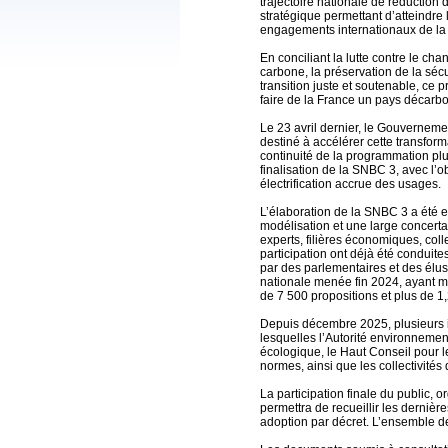
trajectoire nationale de réduction
stratégique permettant d’atteindre
engagements internationaux de la
En conciliant la lutte contre le ch
carbone, la préservation de la sé
transition juste et soutenable, ce 
faire de la France un pays décarbo
Le 23 avril dernier, le Gouvernemen
destiné à accélérer cette transform
continuité de la programmation plu
finalisation de la SNBC 3, avec l’
électrification accrue des usages.
L’élaboration de la SNBC 3 a été 
modélisation et une large concerta
experts, filières économiques, coll
participation ont déjà été conduit
par des parlementaires et des élus
nationale menée fin 2024, ayant mob
de 7 500 propositions et plus de 1,
Depuis décembre 2025, plusieurs 
lesquelles l’Autorité environnement
écologique, le Haut Conseil pour le
normes, ainsi que les collectivités 
La participation finale du public,
permettra de recueillir les derniè
adoption par décret. L’ensemble de