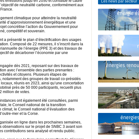
 des émissions jusqu’en 2050 et constitue le cadre
Les news par secteur
 l’objectif de neutralité carbone, conformément aux
 France.
angement climatique pour atteindre la neutralité
curité d’approvisionnement énergétique et une
projet concrétise l’action du Gouvernement pour
né, compétitif et souverain.
t a présenté le plan d’électrification des usages
ation. Composé de 22 mesures, il s’inscrit dans la
riannuelle de l’énergie (PPE 3) et des travaux de
objectif de décarboner l’économie par une
engagée dès 2021, reposant sur des travaux de
tion avec l’ensemble des parties prenantes :
ectivités et citoyens. Plusieurs étapes de
es, notamment des groupes de travail co-présidés
 locaux, réunis en 2023, ainsi qu’une concertation
ilisé près de 50 000 participants, recueilli plus
2 million de votes.
instances ont également été consultées, parmi
ale, le Conseil national de la transition
 climat, le Conseil national d’évaluation des
d’outre-mer et la Corse.
 organisée en ligne dans les prochaines semaines,
res observations sur le projet de SNBC 3 avant son
s contributions sera analysé et rendu public.