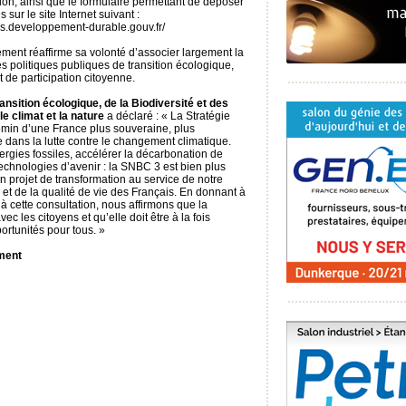
on, ainsi que le formulaire permettant de déposer
 sur le site Internet suivant :
es.developpement-durable.gouv.fr/
ement réaffirme sa volonté d’associer largement la
es politiques publiques de transition écologique,
 de participation citoyenne.
ansition écologique, de la Biodiversité et des
e climat et la nature
a déclaré : « La Stratégie
emin d’une France plus souveraine, plus
 dans la lutte contre le changement climatique.
gies fossiles, accélérer la décarbonation de
technologies d’avenir : la SNBC 3 est bien plus
un projet de transformation au service de notre
et de la qualité de vie des Français. En donnant à
 à cette consultation, nous affirmons que la
ec les citoyens et qu’elle doit être à la fois
ortunités pour tous. »
ment