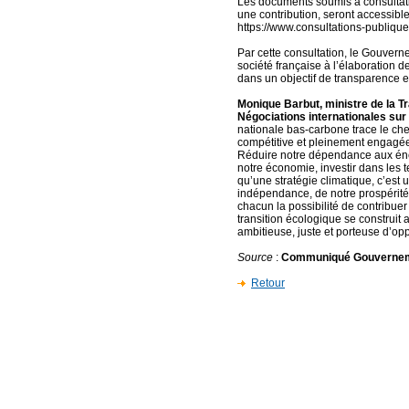
Les documents soumis à consultati
une contribution, seront accessibles
https://www.consultations-publiqu
Par cette consultation, le Gouvern
société française à l’élaboration d
dans un objectif de transparence et
Monique Barbut, ministre de la Tr
Négociations internationales sur l
nationale bas-carbone trace le ch
compétitive et pleinement engagée
Réduire notre dépendance aux éner
notre économie, investir dans les 
qu’une stratégie climatique, c’est 
indépendance, de notre prospérité 
chacun la possibilité de contribuer
transition écologique se construit av
ambitieuse, juste et porteuse d’opp
Source
:
Communiqué Gouverne
Retour