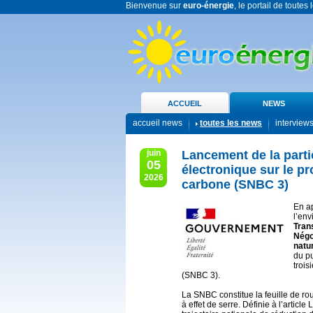
Bienvenue sur
euro-énergie
, le portail de toutes
ACCUEIL
NEWS
accueil news
toutes les news
interview
juin
Lancement de la parti
05
électronique sur le pr
2026
carbone (SNBC 3)
En ap
l’en
Trans
Négoc
natu
du pu
trois
(SNBC 3).
La SNBC constitue la feuille de ro
à effet de serre. Définie à l’articl