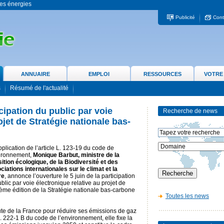
 les énergies
Publicité
Cont
ANNUAIRE
EMPLOI
RESSOURCES
VOTRE
s
Résumé de l'actualité
cipation du public par voie
Recherche de news
ojet de Stratégie nationale bas-
plication de l’article L. 123-19 du code de
vironnement,
Monique Barbut, ministre de la
ition écologique, de la Biodiversité et des
iations internationales sur le climat et la
re
, annonce l’ouverture le 5 juin de la participation
blic par voie électronique relative au projet de
ième édition de la Stratégie nationale bas-carbone
Toutes les news
ute de la France pour réduire ses émissions de gaz
e L. 222-1 B du code de l’environnement, elle fixe la