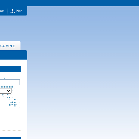
act
Plan
 COMPTE