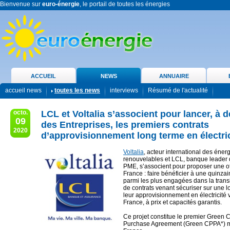
Bienvenue sur
euro-énergie
, le portail de toutes les énergies
ACCUEIL
NEWS
ANNUAIRE
accueil news
toutes les news
interviews
Résumé de l'actualité
octo.
LCL et Voltalia s’associent pour lancer, à d
09
des Entreprises, les premiers contrats
2020
d’approvisionnement long terme en électric
Voltalia
, acteur international des éner
renouvelables et LCL, banque leader 
PME, s’associent pour proposer une of
France : faire bénéficier à une quinzai
parmi les plus engagées dans la trans
de contrats venant sécuriser sur une 
leur approvisionnement en électricité v
France, à prix et capacités garantis.
Ce projet constitue le premier Green
Purchase Agreement (Green CPPA*) m