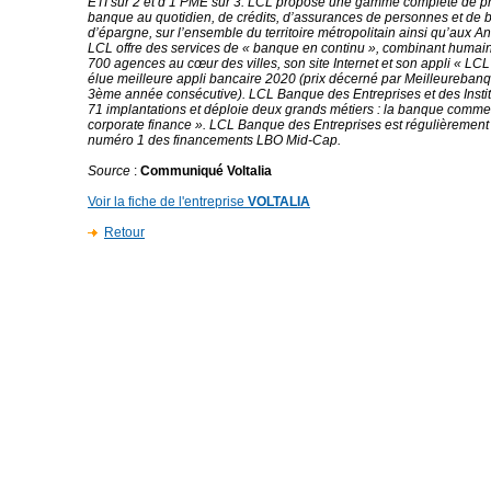
ETI sur 2 et d’1 PME sur 3. LCL propose une gamme complète de pr
banque au quotidien, de crédits, d’assurances de personnes et de b
d’épargne, sur l’ensemble du territoire métropolitain ainsi qu’aux An
LCL offre des services de « banque en continu », combinant humain 
700 agences au cœur des villes, son site Internet et son appli « L
élue meilleure appli bancaire 2020 (prix décerné par Meilleureban
3ème année consécutive). LCL Banque des Entreprises et des Insti
71 implantations et déploie deux grands métiers : la banque commer
corporate finance ». LCL Banque des Entreprises est régulièremen
numéro 1 des financements LBO Mid-Cap.
Source
:
Communiqué Voltalia
Voir la fiche de l'entreprise
VOLTALIA
Retour