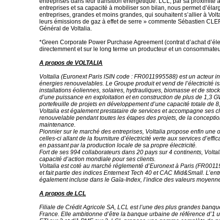
entreprises dans leur transition énergétique. LCL, par sa proximité 
entreprises et sa capacité à mobiliser son bilan, nous permet d’élarg
entreprises, grandes et moins grandes, qui souhaitent s’allier à Volt
leurs émissions de gaz à effet de serre » commente Sébastien CLE
Général de Voltalia.
*Green Corporate Power Purchase Agreement (contrat d’achat d’électr
directemment et sur le long terme un producteur et un consommateu
A propos de VOLTALIA
Voltalia (Euronext Paris ISIN code : FR0011995588) est un acteur in
énergies renouvelables. Le Groupe produit et vend de l’électricité i
installations éoliennes, solaires, hydrauliques, biomasse et de stock
d’une puissance en exploitation et en construction de plus de 1,3 G
portefeuille de projets en développement d’une capacité totale de 
Voltalia est également prestataire de services et accompagne ses cl
renouvelable pendant toutes les étapes des projets, de la conception
maintenance.
Pionnier sur le marché des entreprises, Voltalia propose enfin une o
celles-ci allant de la fourniture d’électricité verte aux services d’effi
en passant par la production locale de sa propre électricité.
Fort de ses 994 collaborateurs dans 20 pays sur 4 continents, Volt
capacité d’action mondiale pour ses clients.
Voltalia est coté au marché réglementé d’Euronext à Paris (FR00
et fait partie des indices Enternext Tech 40 et CAC Mid&Small. L’ent
également incluse dans le Gaïa-Index, l’indice des valeurs moyenn
A propos de LCL
Filiale de Crédit Agricole SA, LCL est l’une des plus grandes banqu
France. Elle ambitionne d’être la banque urbaine de référence d’1 ur