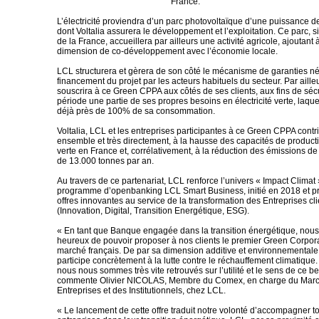
France.
L’électricité proviendra d’un parc photovoltaïque d’une puissance 
dont Voltalia assurera le développement et l’exploitation. Ce parc, s
de la France, accueillera par ailleurs une activité agricole, ajoutant 
dimension de co-développement avec l’économie locale.
LCL structurera et gèrera de son côté le mécanisme de garanties n
financement du projet par les acteurs habituels du secteur. Par aille
souscrira à ce Green CPPA aux côtés de ses clients, aux fins de séc
période une partie de ses propres besoins en électricité verte, laqu
déjà près de 100% de sa consommation.
Voltalia, LCL et les entreprises participantes à ce Green CPPA contri
ensemble et très directement, à la hausse des capacités de product
verte en France et, corrélativement, à la réduction des émissions d
de 13.000 tonnes par an.
Au travers de ce partenariat, LCL renforce l’univers « Impact Climat
programme d’openbanking LCL Smart Business, initié en 2018 et p
offres innovantes au service de la transformation des Entreprises c
(Innovation, Digital, Transition Energétique, ESG).
« En tant que Banque engagée dans la transition énergétique, nou
heureux de pouvoir proposer à nos clients le premier Green Corpor
marché français. De par sa dimension additive et environnementale,
participe concrètement à la lutte contre le réchauffement climatique. 
nous nous sommes très vite retrouvés sur l’utilité et le sens de ce b
commente Olivier NICOLAS, Membre du Comex, en charge du Mar
Entreprises et des Institutionnels, chez LCL.
« Le lancement de cette offre traduit notre volonté d’accompagner to