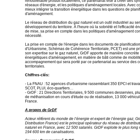
renouvelable produit localement, ce partenariat vise à créer des syn
réseaux d'énergie, et les politiques d'aménagement locales. Avec c
mieux intégrer la transition énergétique dans les questions de planif
d'aménagement.
Le réseau de distribution du gaz naturel est un outil industriel au se
développement du territoire. À l'heure où la sobriété et l'efficacité 
de mise, sa prise en compte dans les politiques d'aménagement con
nécessité.
La prise en compte de l'énergie dans les documents de planificatio
d'Urbanisme, Schémas de Cohérence Territoriale, PCET) est une pri
son expertise sur le gaz naturel, GrDF apporte de manière concrète
énergétiques d'aménagement, en matière de bâti comme de mobilit
accompagnement qui sera porté par ce partenariat au service des co
territoriales.
Chiffres-clés:
- La FNAU : 52 agences d'urbanisme rassemblant 350 EPCI et travail
SCOT, PLUI, éco-quartiers…
- GrDF : 21 Directions Territoriales, 9 500 communes desservies, pl
de méthanisation en cours d'étude ou de réalisation, 13 000 véhic
France.
A propos de GrDF
Acteur référent du monde de l’énergie et expert de l’énergie gaz, 
Distribution France) est le principal opérateur du réseau de distribu
naturel en France, avec 12 500 salariés. GrDF exploite le plus long
194 600 km de canalisations.