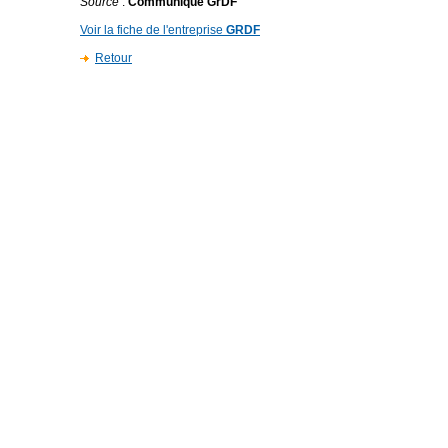
Source
:
Communiqué GrDF
Voir la fiche de l'entreprise
GRDF
Retour