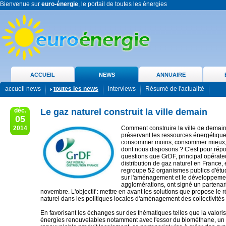
Bienvenue sur
euro-énergie
, le portail de toutes les énergies
ACCUEIL
NEWS
ANNUAIRE
accueil news
toutes les news
interviews
Résumé de l'actualité
déc.
Le gaz naturel construit la ville demain
05
2014
Comment construire la ville de demain
préservant les ressources énergétiq
consommer moins, consommer mieux, a
dont nous disposons ? C'est pour rép
questions que GrDF, principal opérate
distribution de gaz naturel en France, 
regroupe 52 organismes publics d'étud
sur l'aménagement et le développeme
agglomérations, ont signé un partenari
novembre. L'objectif : mettre en avant les solutions que propose le
naturel dans les politiques locales d'aménagement des collectivités 
En favorisant les échanges sur des thématiques telles que la valori
énergies renouvelables notamment avec l'essor du biométhane, un 