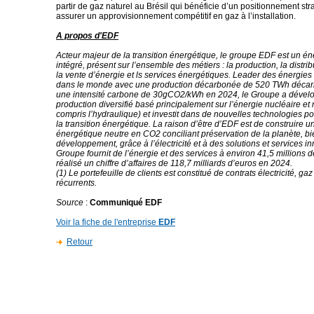
partir de gaz naturel au Brésil qui bénéficie d’un positionnement st
assurer un approvisionnement compétitif en gaz à l’installation.
A propos d'EDF
Acteur majeur de la transition énergétique, le groupe EDF est un én
intégré, présent sur l’ensemble des métiers : la production, la distrib
la vente d’énergie et ls services énergétiques. Leader des énergie
dans le monde avec une production décarbonée de 520 TWh décar
une intensité carbone de 30gCO2/kWh en 2024, le Groupe a dével
production diversifié basé principalement sur l’énergie nucléaire et
compris l’hydraulique) et investit dans de nouvelles technologies 
la transition énergétique. La raison d’être d’EDF est de construire u
énergétique neutre en CO2 conciliant préservation de la planète, bi
développement, grâce à l’électricité et à des solutions et services i
Groupe fournit de l’énergie et des services à environ 41,5 millions de
réalisé un chiffre d’affaires de 118,7 milliards d’euros en 2024.
(1) Le portefeuille de clients est constitué de contrats électricité, gaz
récurrents.
Source
:
Communiqué EDF
Voir la fiche de l'entreprise
EDF
Retour