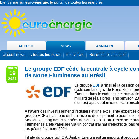
Bienvenue sur
euro-énergie
, le portail de toutes les énergies
ACCUEIL
NEWS
ANNUAIRE
accueil news
toutes les news
interviews
Résumé de l'actualité
mars
Le groupe EDF cède la centrale à cycle co
19
de Norte Fluminense au Brésil
2026
Le groupe
EDF
a finalisé la cession de
cycle combiné gaz de Norte Fluminen
Energia dans le cadre d'une transacti
milliard de réals brésiliens (environ 23
d'euros) après obtention des autorisat
A travers des investissements réguliers et une excellente expertise o
groupe EDF a maintenu un haut niveau de disponibilité pour cette c
MW tout au long des 20 années de son exploitation. L'électricité pro
Fluminense a été valorisée via un contrat d'achat d'électricité long 
jusqu’en décembre 2024.
Filiale du groupe J&F S.A, Âmbar Energia est un important producteur