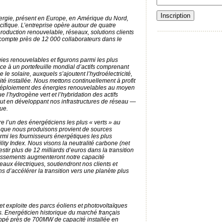
ergie, présent en Europe, en Amérique du Nord,
ifique. L’entreprise opère autour de quatre
production renouvelable, réseaux, solutions clients
t compte près de 12 000 collaborateurs dans le
s renouvelables et figurons parmi les plus
e à un portefeuille mondial d’actifs comprenant
e le solaire, auxquels s’ajoutent l’hydroélectricité,
té installée. Nous mettons continuellement à profit
le déploiement des énergies renouvelables au moyen
e l’hydrogène vert et l’hybridation des actifs
out en développant nos infrastructures de réseau —
que.
 l’un des énergéticiens les plus « verts » au
 que nous produisons provient de sources
rmi les fournisseurs énergétiques les plus
ty Index. Nous visons la neutralité carbone (net
stir plus de 12 milliards d’euros dans la transition
tissements augmenteront notre capacité
eaux électriques, soutiendront nos clients et
s d’accélérer la transition vers une planète plus
et exploite des parcs éoliens et photovoltaïques
is. Energéticien historique du marché français
ppé près de 700MW de capacité installée en