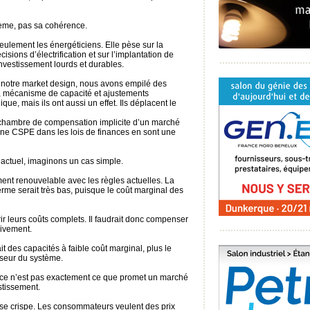
stème, pas sa cohérence.
eulement les énergéticiens. Elle pèse sur la
écisions d’électrification et sur l’implantation de
investissement lourds et durables.
r notre market design, nous avons empilé des
nce, mécanisme de capacité et ajustements
ique, mais ils ont aussi un effet. Ils déplacent le
a chambre de compensation implicite d’un marché
ligne CSPE dans les lois de finances en sont une
e actuel, imaginons un cas simple.
nt renouvelable avec les règles actuelles. La
terme serait très bas, puisque le coût marginal des
rir leurs coûts complets. Il faudrait donc compenser
sivement.
t des capacités à faible coût marginal, plus le
sseur du système.
 ce n’est pas exactement ce que promet un marché
stissement.
 se crispe. Les consommateurs veulent des prix