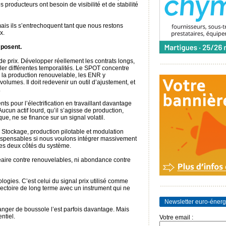
es producteurs ont besoin de visibilité et de stabilité
ais ils s’entrechoquent tant que nous restons
x.
mposent.
 de prix. Développer réellement les contrats longs,
iculer différentes temporalités. Le SPOT concentre
 la production renouvelable, les ENR y
volumes. Il doit redevenir un outil d’ajustement, et
.
ts pour l’électrification en travaillant davantage
cun actif lourd, qu’il s’agisse de production,
que, ne se finance sur un signal volatil.
ier. Stockage, production pilotable et modulation
ispensables si nous voulons intégrer massivement
 les deux côtés du système.
cléaire contre renouvelables, ni abondance contre
logies. C’est celui du signal prix utilisé comme
jectoire de long terme avec un instrument qui ne
Newsletter euro-énerg
ger de boussole l’est parfois davantage. Mais
ntiel.
Votre email :