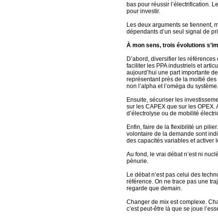
bas pour réussir l’électrification. L
pour investir.
Les deux arguments se tiennent, m
dépendants d’un seul signal de pri
À mon sens, trois évolutions s’i
D’abord, diversifier les références
faciliter les PPA industriels et art
aujourd’hui une part importante de
représentant près de la moitié des 
non l’alpha et l’oméga du système
Ensuite, sécuriser les investissemen
sur les CAPEX que sur les OPEX. Au
d’électrolyse ou de mobilité électri
Enfin, faire de la flexibilité un pil
volontaire de la demande sont ind
des capacités variables et activer
Au fond, le vrai débat n’est ni nu
pénurie.
Le débat n’est pas celui des techno
référence. On ne trace pas une tra
regarde que demain.
Changer de mix est complexe. Chan
c’est peut-être là que se joue l’esse