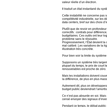
valeur réelle d’un électron.
Il traduit un état instantané du sy
Cette instabilité ne concerne pas s
compétitivité industrielle, sur les d
data centers, bref sur des choix d’
Plutôt que de revoir en profondeu
correctifs : contrats pour différe
budgétaires. Ces outils ont leur log
problème sans le résoudre.
Progressivement, l’État devient l
mal calibré. Les variations de la 
illustration très concrète.
Pour bien voir la limite du systèm
Supposons un système très largeme
plupart du temps, le prix de court 
renouvelables est proche de zéro.
Mais les installations doivent couv
la différence, de plus en plus mas
Autrement dit, plus on développerai
budget public deviendrait l’amorti
Ce n’est pas absurde en soi. Mais
censé envoyer des signaux d’inve
Pendant ce temps, le débat public