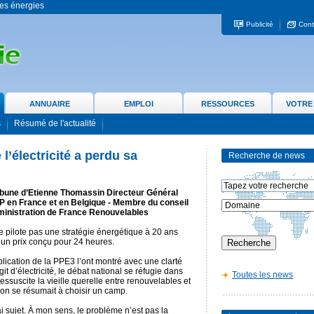
 les énergies
Publicité
Cont
ANNUAIRE
EMPLOI
RESSOURCES
VOTRE
s
Résumé de l'actualité
l’électricité a perdu sa
Recherche de news
ibune d’Etienne Thomassin Directeur Général
P en France et en Belgique - Membre du conseil
ministration de France Renouvelables
 pilote pas une stratégie énergétique à 20 ans
 un prix conçu pour 24 heures.
blication de la PPE3 l’ont montré avec une clarté
t d’électricité, le débat national se réfugie dans
Toutes les news
essuscite la vieille querelle entre renouvelables et
ion se résumait à choisir un camp.
ai sujet. À mon sens, le problème n’est pas la