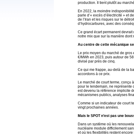
production. Il tient plutôt au marc
En 2022, la moindre indisponibilité
parle d’« excès d’électricité » et d
de l’Iran et les risques sur le détr
d’hydrocarbures, avec des conséqu
Ce grand écart permanent devrait n
notre mix que sur la manière dont 
Au centre de cette mécanique se 
Le prix moyen du marché de gros 
€/MWh en 2023, puis autour de 58 
divisé par près de cinq.
Ce qui me frappe, au-delà de la ba
accordons à ce prix.
Le marché de court terme, conçu à l
pour le lendemain, ne représente 
est devenu la référence implicite d
mécanismes publics, analyses finan
Comme si un indicateur de court te
vingt prochaines années.
Mais le SPOT n’est pas une bous
Dans un système où les renouvelabl
nucléaire module difficilement san
et où les flexibilités restent encore