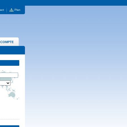
act
Plan
 COMPTE