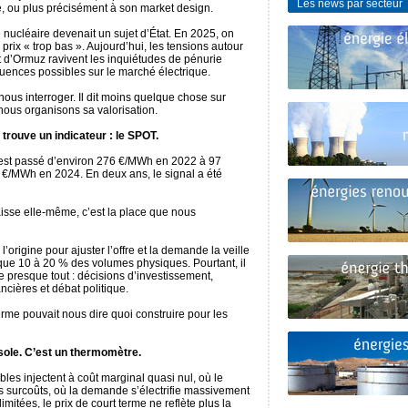
Les news par secteur
hé, ou plus précisément à son market design.
 nucléaire devenait un sujet d’État. En 2025, on
e prix « trop bas ». Aujourd’hui, les tensions autour
oit d’Ormuz ravivent les inquiétudes de pénurie
ences possibles sur le marché électrique.
ous interroger. Il dit moins quelque chose sur
nous organisons sa valorisation.
trouve un indicateur : le SPOT.
est passé d’environ 276 €/MWh en 2022 à 97
€/MWh en 2024. En deux ans, le signal a été
isse elle-même, c’est la place que nous
’origine pour ajuster l’offre et la demande la veille
que 10 à 20 % des volumes physiques. Pourtant, il
e presque tout : décisions d’investissement,
cières et débat politique.
rme pouvait nous dire quoi construire pour les
sole. C’est un thermomètre.
es injectent à coût marginal quasi nul, où le
s surcoûts, où la demande s’électrifie massivement
 limitées, le prix de court terme ne reflète plus la