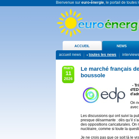
Bienvenue sur
euro-énergie
, le portail de toutes
ACCUEIL
NEWS
accueil news
toutes les news
interview
mars
Le marché français de 
11
boussole
2026
- Tr
d’ED
d'ad
On ne
avec
Les discussions qui ont suivi la pu
presque désarmante : dès qu’il s’agi
des oppositions caricaturales. On r
nucléaire, comme si toute la quest
Je ne crois pas que ce soit là le vr