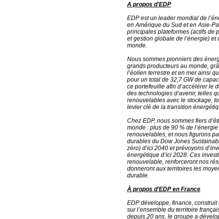
A propos d'EDP
EDP est un leader mondial de l’én
en Amérique du Sud et en Asie-Pac
principales plateformes (actifs de 
et gestion globale de l’énergie) e
monde.
Nous sommes pionniers des énergie
grands producteurs au monde, grâc
l’éolien terrestre et en mer ainsi qu
pour un total de 32,7 GW de capaci
ce portefeuille afin d’accélérer 
des technologies d’avenir, telles qu
renouvelables avec le stockage, t
levier clé de la transition énergéti
Chez EDP, nous sommes fiers d’être
monde : plus de 90 % de l’énergie
renouvelables, et nous figurons pa
durables du Dow Jones Sustainabili
zéro) d’ici 2040 et prévoyons d’inve
énergétique d’ici 2028. Ces inves
renouvelable, renforceront nos rés
donneront aux territoires les moyen
durable.
À propos d’EDP en France
EDP développe, finance, construit 
sur l’ensemble du territoire frança
depuis 20 ans, le groupe a dévelo