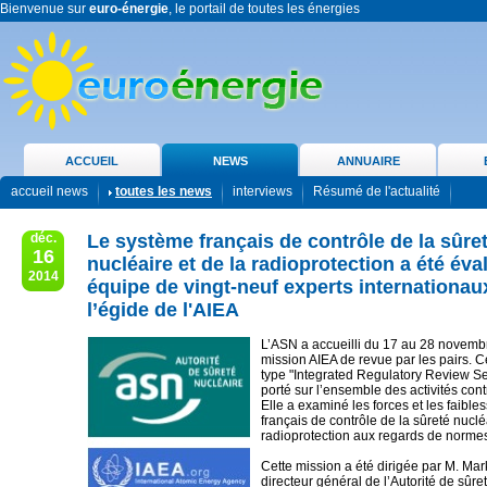
Bienvenue sur
euro-énergie
, le portail de toutes les énergies
ACCUEIL
NEWS
ANNUAIRE
accueil news
toutes les news
interviews
Résumé de l'actualité
déc.
Le système français de contrôle de la sûre
16
nucléaire et de la radioprotection a été éva
2014
équipe de vingt-neuf experts internationa
l’égide de l'AIEA
L’ASN a accueilli du 17 au 28 novem
mission AIEA de revue par les pairs. C
type "Integrated Regulatory Review Se
porté sur l’ensemble des activités con
Elle a examiné les forces et les faibl
français de contrôle de la sûreté nuclé
radioprotection aux regards de normes
Cette mission a été dirigée par M. Mar
directeur général de l’Autorité de sûre