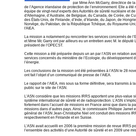
par Mme Ann McGarry, directrice de la
de l’Agence irlandaise de protection de l’environnement. Elle a été 
équipe de vingt-neuf experts des Autorités de sûreté nucléaire et de
d'Allemagne, d’Australie, de Belgique, du Canada, de Corée, de C
des États-Unis, de Finlande, d’Inde, d’Irlande, du Japon, de Hongri
Norvège, du Pakistan, de la République Tchèque, du Royaume-Uni,
l'AIEA.
La mission a notamment pu rencontrer les services concernés de l’Et
et Mme Mc Garry ont par ailleurs eu un entretien avec M. le député 
président de l’OPECST.
Cette mission a été préparée depuis un an par l’ASN en relation ave
services concernés du ministère de l’Ecologie, du développement d
l’énergie.
Les conclusions de la mission ont été présentées à l’ASN le 28 no
ont fait l’objet d’un communiqué de presse de l’AIEA.
Le rapport de l’AIEA, mis sous sa forme définitive, sera transmis à l
public sur le site de l’ASN.
L’ASN considère que les missions IRRS apportent une plus-value sig
système international de sûreté et de radioprotection. L’ASN s’impl
fortement dans l’accueil de missions en France ainsi que dans la par
missions dans d’autres pays. Ainsi, le commissaire Philippe Jamet et
général de l’ASN Jean-Christophe Niel ont conduit des missions I
respectivement en Finlande et en Suisse.
L’ASN avait accueilli en 2006 la première mission de revue IRRS po
l’ensemble des activités d’une Autorité de sûreté et en 2009 une mis