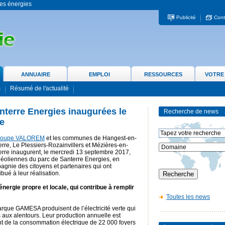
 les énergies
Publicité
Cont
ANNUAIRE
EMPLOI
RESSOURCES
VOTRE
s
Résumé de l'actualité
nterre Energies inaugurées le
Recherche de news
e
roupe VALOREM
et les communes de Hangest-en-
rre, Le Plessiers-Rozainvillers et Mézières-en-
erre inaugurent, le mercredi 13 septembre 2017,
 éoliennes du parc de Santerre Energies, en
gnie des citoyens et partenaires qui ont
ibué à leur réalisation.
nergie propre et locale, qui contribue à remplir
Toutes les news
rque GAMESA produisent de l’électricité verte qui
 aux alentours. Leur production annuelle est
t de la consommation électrique de 22 000 foyers