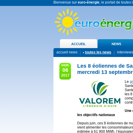
Bienvenue sur
euro-énergie
, le portail de toutes
ACCUEIL
NEWS
accueil news
toutes les news
interview
sept.
Les 8 éoliennes de Sa
06
mercredi 13 septembr
2017
Le
g
Sante
Sant
les 8
compa
contr
Une é
les objectifs nationaux
Depuis juin, ces 8 éoliennes de ma
vient alimenter les consommateurs
estimée à 61 900 MWh, l’équivalen