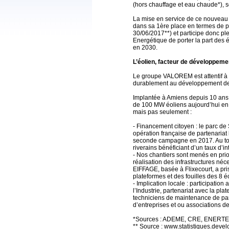
(hors chauffage et eau chaude*), 
La mise en service de ce nouveau
dans sa 1ère place en termes de 
30/06/2017**) et participe donc ple
Energétique de porter la part des
en 2030.
L’éolien, facteur de développeme
Le groupe VALOREM est attentif à 
durablement au développement des t
Implantée à Amiens depuis 10 an
de 100 MW éoliens aujourd’hui en s
mais pas seulement :
- Financement citoyen : le parc de 
opération française de partenaria
seconde campagne en 2017. Au tota
riverains bénéficiant d’un taux d’int
- Nos chantiers sont menés en prio
réalisation des infrastructures né
EIFFAGE, basée à Flixecourt, a pri
plateformes et des fouilles des 8 
- Implication locale : participatio
l’Industrie, partenariat avec la pl
techniciens de maintenance de parc
d’entreprises et ou associations 
*Sources : ADEME, CRE, ENERT
** Source : www.statistiques.deve