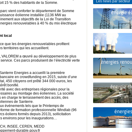
Les news par secteur
soit 15 % des habitants de la Somme.
 parc vient conforter le département de Somme
puissance éolienne installée (1136 MW au
inement aux objectifs de la Loi de Transition
 énergies renouvelables à 40 % du mix électrique
nt local
ce que les énergies renouvelables profitent
erritoires qui les accueillent.
s, VALOREM a œuvré au développement de plus
ervice. Ces parcs produisent de l’électricité verte
Santerre Energies a accueilli la première
t bancaire en crowdfunding en 2015, suivie d’une
l, 450 citoyens ont prêté 344 000 euros, les
érêt bonifié.
rité avec des entreprises régionales pour la
cessaires au montage des éoliennes. La société
s en charge le terrassement des accès, des
éoliennes de Santerre.
n aux événements tels que le Printemps de
ateforme de formation professionnelle Windlab (96
s éoliens formés depuis 2013), sollicitation
des environs pour les inaugurations…
ECH, INSEE, CEREN, MEDD
loppement-durable.gouv.fr