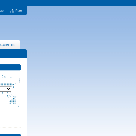
act
Plan
 COMPTE