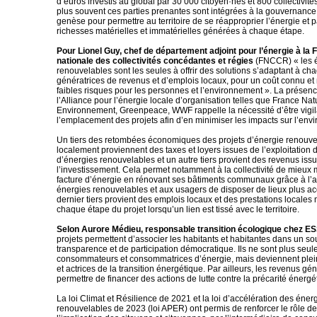
d’euros investis au global par 30 000 citoyen·nes et 800 collectivité
plus souvent ces parties prenantes sont intégrées à la gouvernance
genèse pour permettre au territoire de se réapproprier l’énergie et p
richesses matérielles et immatérielles générées à chaque étape.
Pour Lionel Guy, chef de département adjoint pour l’énergie à la 
nationale des collectivités concédantes et régies
(FNCCR) « les 
renouvelables sont les seules à offrir des solutions s’adaptant à chaq
génératrices de revenus et d’emplois locaux, pour un coût connu et 
faibles risques pour les personnes et l’environnement ». La présen
l’Alliance pour l’énergie locale d’organisation telles que France Nat
Environnement, Greenpeace, WWF rappelle la nécessité d’être vigil
l’emplacement des projets afin d’en minimiser les impacts sur l’env
Un tiers des retombées économiques des projets d’énergie renouve
localement proviennent des taxes et loyers issues de l’exploitation d
d’énergies renouvelables et un autre tiers provient des revenus iss
l’investissement. Cela permet notamment à la collectivité de mieux m
facture d’énergie en rénovant ses bâtiments communaux grâce à l’
énergies renouvelables et aux usagers de disposer de lieux plus acc
dernier tiers provient des emplois locaux et des prestations locales
chaque étape du projet lorsqu’un lien est tissé avec le territoire.
Selon Aurore Médieu, responsable transition écologique chez E
projets permettent d’associer les habitants et habitantes dans un so
transparence et de participation démocratique. Ils ne sont plus seu
consommateurs et consommatrices d’énergie, mais deviennent ple
et actrices de la transition énergétique. Par ailleurs, les revenus g
permettre de financer des actions de lutte contre la précarité énergé
La loi Climat et Résilience de 2021 et la loi d’accélération des éner
renouvelables de 2023 (loi APER) ont permis de renforcer le rôle d