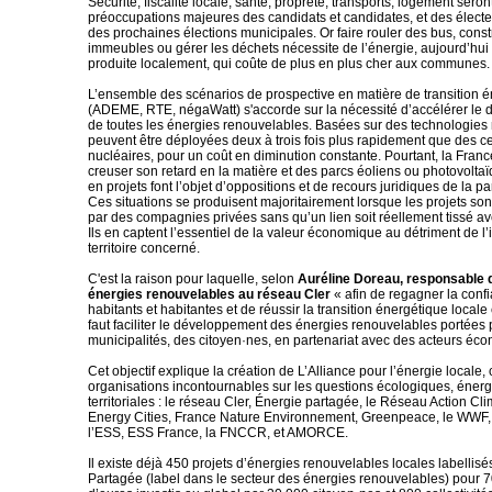
Sécurité, fiscalité locale, santé, propreté, transports, logement seron
préoccupations majeures des candidats et candidates, et des électeu
des prochaines élections municipales. Or faire rouler des bus, const
immeubles ou gérer les déchets nécessite de l’énergie, aujourd’hui
produite localement, qui coûte de plus en plus cher aux communes.
L’ensemble des scénarios de prospective en matière de transition 
(ADEME, RTE, négaWatt) s'accorde sur la nécessité d’accélérer le
de toutes les énergies renouvelables. Basées sur des technologies 
peuvent être déployées deux à trois fois plus rapidement que des c
nucléaires, pour un coût en diminution constante. Pourtant, la Fran
creuser son retard en la matière et des parcs éoliens ou photovoltaï
en projets font l’objet d’oppositions et de recours juridiques de la pa
Ces situations se produisent majoritairement lorsque les projets so
par des compagnies privées sans qu’un lien soit réellement tissé avec
Ils en captent l’essentiel de la valeur économique au détriment de l’i
territoire concerné.
C'est la raison pour laquelle, selon
Auréline Doreau, responsable d
énergies renouvelables au réseau Cler
« afin de regagner la conf
habitants et habitantes et de réussir la transition énergétique locale e
faut faciliter le développement des énergies renouvelables portées 
municipalités, des citoyen·nes, en partenariat avec des acteurs éc
Cet objectif explique la création de L’Alliance pour l’énergie locale,
organisations incontournables sur les questions écologiques, énerg
territoriales : le réseau Cler, Énergie partagée, le Réseau Action Cl
Energy Cities, France Nature Environnement, Greenpeace, le WWF,
l’ESS, ESS France, la FNCCR, et AMORCE.
Il existe déjà 450 projets d’énergies renouvelables locales labellis
Partagée (label dans le secteur des énergies renouvelables) pour 7