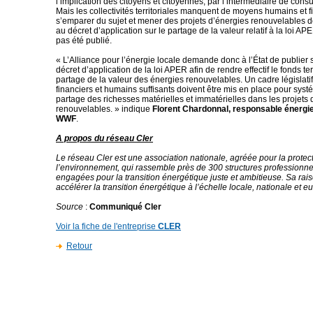
l’implication des citoyens et citoyennes, par l’intermédiaire de consu
Mais les collectivités territoriales manquent de moyens humains et f
s’emparer du sujet et mener des projets d’énergies renouvelables d
au décret d’application sur le partage de la valeur relatif à la loi APE
pas été publié.
« L’Alliance pour l’énergie locale demande donc à l’État de publier 
décret d’application de la loi APER afin de rendre effectif le fonds ter
partage de la valeur des énergies renouvelables. Un cadre législati
financiers et humains suffisants doivent être mis en place pour systé
partage des richesses matérielles et immatérielles dans les projets 
renouvelables. » indique
Florent Chardonnal, responsable énergie 
WWF
.
A propos du réseau Cler
Le réseau Cler est une association nationale, agréée pour la protec
l’environnement, qui rassemble près de 300 structures professionnel
engagées pour la transition énergétique juste et ambitieuse. Sa raiso
accélérer la transition énergétique à l’échelle locale, nationale et 
Source
:
Communiqué Cler
Voir la fiche de l'entreprise
CLER
Retour