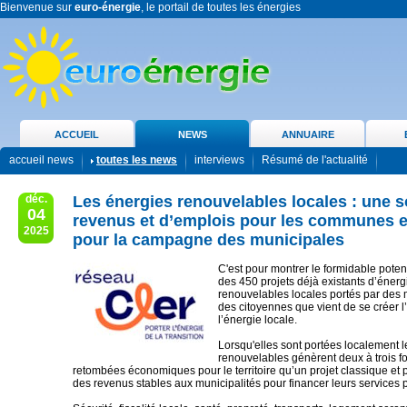
Bienvenue sur
euro-énergie
, le portail de toutes les énergies
ACCUEIL
NEWS
ANNUAIRE
accueil news
toutes les news
interviews
Résumé de l'actualité
déc.
Les énergies renouvelables locales : une 
04
revenus et d’emplois pour les communes e
2025
pour la campagne des municipales
C'est pour montrer le formidable pote
des 450 projets déjà existants d’énerg
renouvelables locales portés par des m
des citoyennes que vient de se créer l
l’énergie locale.
Lorsqu'elles sont portées localement 
renouvelables génèrent deux à trois fo
retombées économiques pour le territoire qu’un projet classique et
des revenus stables aux municipalités pour financer leurs services p