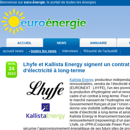
Bienvenue sur
euro-énergie
, le portail de toutes les énergies
ACCUEIL
NEWS
ANNUAIRE
accueil news
toutes les news
interviews
Résumé de l'actualité
octo.
Lhyfe et Kallista Energy signent un contrat
24
d’électricité à long-terme
2023
Kallista Energy
, producteur indépenda
renouvelables, vendra de l’électricité
(EURONEXT : LHYFE), l'un des pionn
la production d'hydrogène vert et reno
cadre d’un contrat à long-terme. Pour l
le marché naissant de l’hydrogène vert
Gouvernement français et par l’Union
donne une visibilité suffisante pour éta
vente d’électricité à long-terme et ains
Kallista Energy le financement bancai
renouvellement (repowering) d’un parc
Lhyfe, ce cPPA (Corporate Power Pur
sécurise l’approvisionnement énergétique de ses futurs sites de pr