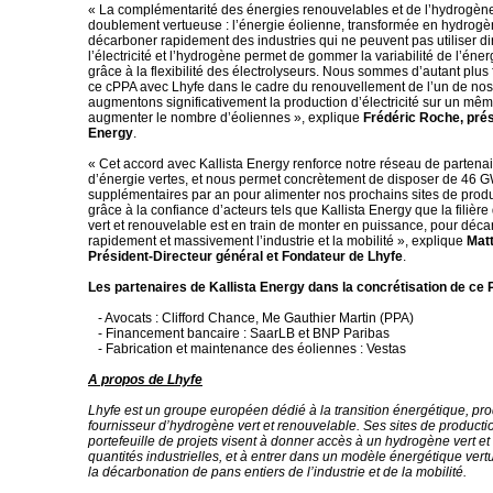
« La complémentarité des énergies renouvelables et de l’hydrogène
doublement vertueuse : l’énergie éolienne, transformée en hydrogè
décarboner rapidement des industries qui ne peuvent pas utiliser d
l’électricité et l’hydrogène permet de gommer la variabilité de l’éne
grâce à la flexibilité des électrolyseurs. Nous sommes d’autant plus 
ce cPPA avec Lhyfe dans le cadre du renouvellement de l’un de no
augmentons significativement la production d’électricité sur un mêm
augmenter le nombre d’éoliennes », explique
Frédéric Roche, prés
Energy
.
« Cet accord avec Kallista Energy renforce notre réseau de partenai
d’énergie vertes, et nous permet concrètement de disposer de 46 
supplémentaires par an pour alimenter nos prochains sites de produ
grâce à la confiance d’acteurs tels que Kallista Energy que la filièr
vert et renouvelable est en train de monter en puissance, pour déc
rapidement et massivement l’industrie et la mobilité », explique
Mat
Président-Directeur général et Fondateur de Lhyfe
.
Les partenaires de Kallista Energy dans la concrétisation de ce 
- Avocats : Clifford Chance, Me Gauthier Martin (PPA)
- Financement bancaire : SaarLB et BNP Paribas
- Fabrication et maintenance des éoliennes : Vestas
A propos de Lhyfe
Lhyfe est un groupe européen dédié à la transition énergétique, pro
fournisseur d’hydrogène vert et renouvelable. Ses sites de producti
portefeuille de projets visent à donner accès à un hydrogène vert e
quantités industrielles, et à entrer dans un modèle énergétique ver
la décarbonation de pans entiers de l’industrie et de la mobilité.