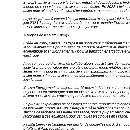
En 2021, Lhyfe a inauguré le 1er site industriel de production d’hyd
monde en connexion directe avec un parc éolien. En 2022, Lhyfe a 
plateforme pilote de production d’hydrogène vert en mer au monde.
Lhyfe est présent à travers 12 pays européens et comptait 192 colla
juin 2023. L’entreprise est cotée en Bourse sur le marché Euronext à
FR0014009YQ1 – mnémo : LHYFE). Lhyfe.com
A propos de Kallista Energy
Créée en 2005, Kallista Energy est un producteur indépendant d’én
renouvelables qui a pour mission de produire l'électricité au meilleur
économique et environnemental - pour la transition énergétique et l
électrique.
Avec son équipe d’environ 65 collaborateurs, les activités de l’entre
toute la chaîne de valeur des projets d’énergies renouvelables : d
financement, construction en lien avec des partenaires spécialisés, e
maintenance des parcs ains que le démantèlement / renouvellemen
installations.
Kallista Energy exploite aujourd’hui 38 parcs éoliens et solaires en
Pays-Bas et en Allemagne pour un total de 438 MW. Aux Pays-Bas, 
détient aussi 40% du capital du parc éolien Krammer de 102 MW.
En plus de l’exploitation de ses parcs d’énergie renouvelable et de 
de nouveaux projets, Kallista Energy a initié le développement d’u
stations de recharge très haute puissance, dont la plupart seront di
raccordées à des éoliennes, pour véhicules électriques en France.
Kallista Energy est soutenu par des fonds conseillés par Ardian pou
d’APG et d’Axa, ses actionnaires.