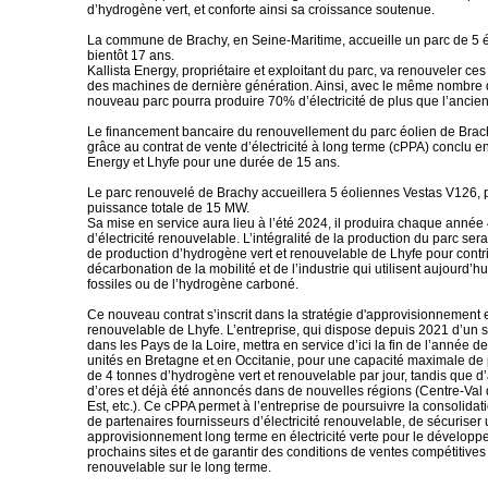
d’hydrogène vert, et conforte ainsi sa croissance soutenue.
La commune de Brachy, en Seine-Maritime, accueille un parc de 5 
bientôt 17 ans.
Kallista Energy, propriétaire et exploitant du parc, va renouveler ce
des machines de dernière génération. Ainsi, avec le même nombre d
nouveau parc pourra produire 70% d’électricité de plus que l’ancien
Le financement bancaire du renouvellement du parc éolien de Brach
grâce au contrat de vente d’électricité à long terme (cPPA) conclu en
Energy et Lhyfe pour une durée de 15 ans.
Le parc renouvelé de Brachy accueillera 5 éoliennes Vestas V126, 
puissance totale de 15 MW.
Sa mise en service aura lieu à l’été 2024, il produira chaque anné
d’électricité renouvelable. L’intégralité de la production du parc ser
de production d’hydrogène vert et renouvelable de Lhyfe pour contri
décarbonation de la mobilité et de l’industrie qui utilisent aujourd’h
fossiles ou de l’hydrogène carboné.
Ce nouveau contrat s’inscrit dans la stratégie d'approvisionnement e
renouvelable de Lhyfe. L’entreprise, qui dispose depuis 2021 d’un s
dans les Pays de la Loire, mettra en service d’ici la fin de l’année 
unités en Bretagne et en Occitanie, pour une capacité maximale de 
de 4 tonnes d’hydrogène vert et renouvelable par jour, tandis que d’
d’ores et déjà été annoncés dans de nouvelles régions (Centre-Val 
Est, etc.). Ce cPPA permet à l’entreprise de poursuivre la consolida
de partenaires fournisseurs d’électricité renouvelable, de sécuriser
approvisionnement long terme en électricité verte pour le dévelop
prochains sites et de garantir des conditions de ventes compétitive
renouvelable sur le long terme.