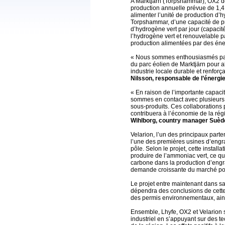
A Marktjärn (Torpshammar), OX2 d
production annuelle prévue de 1,4 T
alimenter l’unité de production d’h
Torpshammar, d’une capacité de pr
d’hydrogène vert par jour (capacit
l’hydrogène vert et renouvelable p
production alimentées par des éne
« Nous sommes enthousiasmés par le 
du parc éolien de Marktjärn pour al
industrie locale durable et renforça
Nilsson, responsable de l’énergi
« En raison de l’importante capacit
sommes en contact avec plusieurs e
sous-produits. Ces collaborations 
contribuera à l’économie de la régi
Wihlborg, country manager Suèd
Velarion, l’un des principaux parten
l’une des premières usines d’engr
pôle. Selon le projet, cette install
produire de l’ammoniac vert, ce q
carbone dans la production d’engra
demande croissante du marché pou
Le projet entre maintenant dans s
dépendra des conclusions de cette é
des permis environnementaux, ains
Ensemble, Lhyfe, OX2 et Velarion s
industriel en s’appuyant sur des t