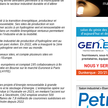
long terme devraient permettre à la municipalité de
ans le secteur industriel durable et d’attirer
 à la transition énergétique, producteur et
nouvelable. Ses sites de production et son
onner accès à un hydrogène vert et renouvelable en
er dans un modèle énergétique vertueux permettant
l’industrie et de la mobilité.
ite industriel de production d’hydrogène vert au
n parc éolien. En 2022, elle a inauguré la 1ère
’hydrogène vert en mer au monde.
eaux sites, et compte plusieurs sites en
 l’Europe.
s européens et comptait 195 collaborateurs à fin
otée en Bourse sur le marché Euronext à Paris
 LHYFE).
des projets d’énergie renouvelable à grande
ire et le stockage d’énergie. L’entreprise opère sur
due à l’Australie en 2023, en mettant l’accent sur
asée à Stockholm, OX2 emploie environ 500
ffaires de 7,8 milliards de couronnes suédoises en
kholm depuis 2022.