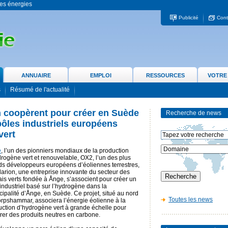
 les énergies
Publicité
Cont
ANNUAIRE
EMPLOI
RESSOURCES
VOTRE
s
Résumé de l'actualité
n coopèrent pour créer en Suède
Recherche de news
pôles industriels européens
vert
e
, l’un des pionniers mondiaux de la production
rogène vert et renouvelable, OX2, l’un des plus
ds développeurs européens d’éoliennes terrestres,
larion, une entreprise innovante du secteur des
is verts fondée à Ånge, s’associent pour créer un
industriel basé sur l’hydrogène dans la
ipalité d’Ånge, en Suède. Ce projet, situé au nord
Toutes les news
orpshammar, associera l’énergie éolienne à la
uction d’hydrogène vert à grande échelle pour
rer des produits neutres en carbone.