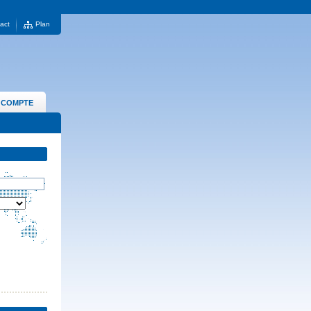
act
Plan
 COMPTE