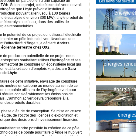
éveloppe un parc éolien d’une capacité de
Les news par secteur
Wh. Selon le projet, cette électricité verte devrait
ydrogène que Lhyfe prévoit d’installer à
oduction pouvant aller jusqu’à 100 tonnes
é d’électrolyse d’environ 300 MW). Lhyfe produit de
ar électrolyse de l’eau, dans des unités de
rgies renouvelables.
potentiel de ce projet, qui utilisera l’électricité
imenter un pôle industriel vert, favorisant une
nt l’attractivité d’Ånge », a déclaré
Anders
e éolienne terrestre chez OX2
.
é de production potentielle de ce projet, nous
ntreprises souhaitant utiliser l’hydrogène et ses
permettront de construire un écosystème local qui
on et à la création d’emplois », a déclaré
Sara
e de Lhyfe
.
aires de cette initiative, envisage de construire
ais neutres en carbone au monde au sein de ce
ation de pointe utilisera de l’hydrogène vert pour
ui réduira considérablement les émissions de
is. L’ammoniac vert devrait répondre à la
r des produits durables.
a phase d’étude de conception. Sa mise en œuvre
tude, de l’octroi des licences d’exploitation et
i que des décisions d’investissement financier.
ouhaitent rendre possible la création de ce pôle
echnologies de pointe pour faire d’Ånge le hub vert