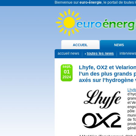
Bienvenue sur
euro-énergie
, le portail de toutes
ACCUEIL
NEWS
accueil news
toutes les news
interview
sept.
Lhyfe, OX2 et Velario
01
l’un des plus grands 
2024
axés sur l’hydrogène 
Lhyf
d’hyd
gran
et Ve
engra
pôle 
munic
de T
prod
géné