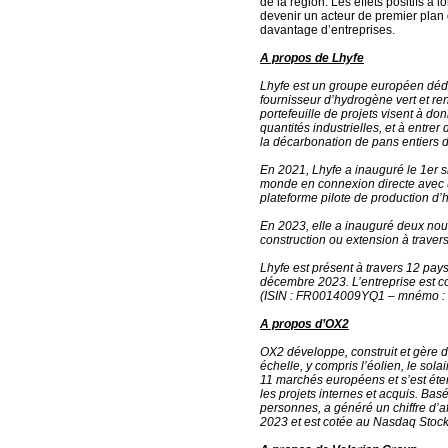
de la région. Les effets positifs à 
devenir un acteur de premier plan d
davantage d’entreprises.
A propos de Lhyfe
Lhyfe est un groupe européen dédié
fournisseur d’hydrogène vert et re
portefeuille de projets visent à d
quantités industrielles, et à entr
la décarbonation de pans entiers de 
En 2021, Lhyfe a inauguré le 1er s
monde en connexion directe avec u
plateforme pilote de production d
En 2023, elle a inauguré deux nouv
construction ou extension à travers
Lhyfe est présent à travers 12 pay
décembre 2023. L’entreprise est c
(ISIN : FR0014009YQ1 – mnémo :
A propos d’OX2
OX2 développe, construit et gère 
échelle, y compris l’éolien, le sola
11 marchés européens et s’est éten
les projets internes et acquis. B
personnes, a généré un chiffre d’a
2023 et est cotée au Nasdaq Stoc