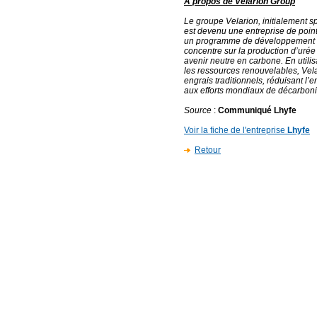
A propos de Velarion Group
Le groupe Velarion, initialement sp
est devenu une entreprise de poin
un programme de développement du
concentre sur la production d’urée
avenir neutre en carbone. En utili
les ressources renouvelables, Vel
engrais traditionnels, réduisant l’
aux efforts mondiaux de décarboni
Source
:
Communiqué Lhyfe
Voir la fiche de l'entreprise
Lhyfe
Retour