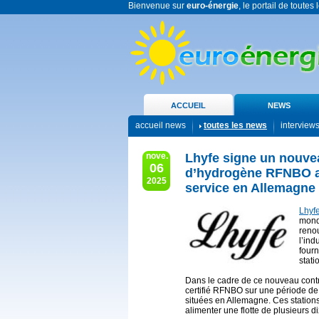
Bienvenue sur
euro-énergie
, le portail de toutes
ACCUEIL
NEWS
accueil news
toutes les news
interview
nove.
Lhyfe signe un nouvea
06
d’hydrogène RFNBO av
2025
service en Allemagne
Lhyf
mondi
renou
l’ind
four
stati
Dans le cadre de ce nouveau contr
certifié RFNBO sur une période de
situées en Allemagne. Ces stations
alimenter une flotte de plusieurs d