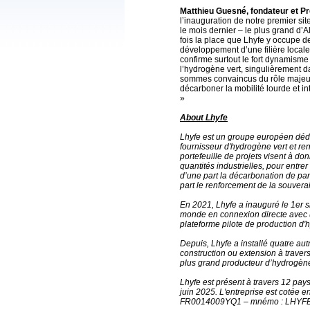
Matthieu Guesné, fondateur et Pr
l’inauguration de notre premier 
le mois dernier – le plus grand d
fois la place que Lhyfe y occupe
développement d’une filière locale
confirme surtout le fort dynamism
l’hydrogène vert, singulièrement 
sommes convaincus du rôle majeur
décarboner la mobilité lourde et i
»
About Lhyfe
Lhyfe est un groupe européen dédié
fournisseur d'hydrogène vert et re
portefeuille de projets visent à d
quantités industrielles, pour entr
d’une part la décarbonation de pans 
part le renforcement de la souverai
En 2021, Lhyfe a inauguré le 1er s
monde en connexion directe avec u
plateforme pilote de production d
Depuis, Lhyfe a installé quatre aut
construction ou extension à traver
plus grand producteur d’hydrogèn
Lhyfe est présent à travers 12 pay
juin 2025. L'entreprise est cotée e
FR0014009YQ1 – mnémo : LHYFE