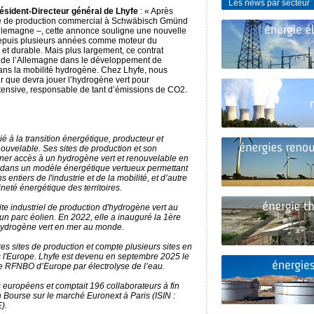
Les news par secteur
ésident-Directeur général de Lhyfe
: « Après
site de production commercial à Schwäbisch Gmünd
’Allemagne –, cette annonce souligne une nouvelle
 depuis plusieurs années comme moteur du
 et durable. Mais plus largement, ce contrat
e de l’Allemagne dans le développement de
dans la mobilité hydrogène. Chez Lhyfe, nous
 que devra jouer l’hydrogène vert pour
ntensive, responsable de tant d’émissions de CO2.
 à la transition énergétique, producteur et
nouvelable. Ses sites de production et son
onner accès à un hydrogène vert et renouvelable en
er dans un modèle énergétique vertueux permettant
entiers de l'industrie et de la mobilité, et d’autre
neté énergétique des territoires.
ite industriel de production d'hydrogène vert au
n parc éolien. En 2022, elle a inauguré la 1ère
'hydrogène vert en mer au monde.
res sites de production et compte plusieurs sites en
s l'Europe. Lhyfe est devenu en septembre 2025 le
e RFNBO d’Europe par électrolyse de l’eau.
s européens et comptait 196 collaborateurs à fin
n Bourse sur le marché Euronext à Paris (ISIN :
).