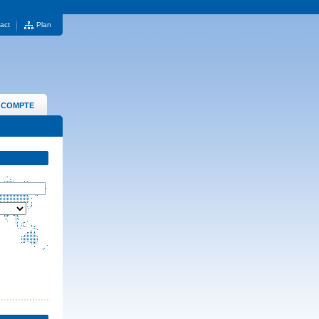
act
Plan
 COMPTE