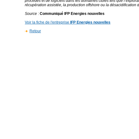
procédés et de logiciels dans les domaines ciblés tels que l’explorat
récupération assistée, la production offshore ou la désacidification 
Source
:
Communiqué IFP Energies nouvelles
Voir la fiche de l'entreprise
IFP Energies nouvelles
Retour