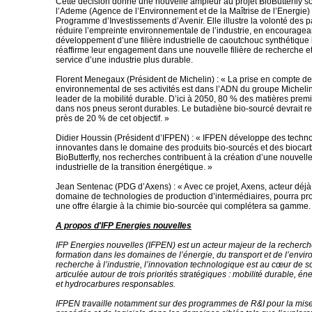
Cette décision donne une nouvelle ampleur au projet BioButterfly s
l’Ademe (Agence de l’Environnement et de la Maîtrise de l’Energie)
Programme d’Investissements d’Avenir. Elle illustre la volonté des p
réduire l’empreinte environnementale de l’industrie, en encouragea
développement d’une filière industrielle de caoutchouc synthétique 
réaffirme leur engagement dans une nouvelle filière de recherche e
service d’une industrie plus durable.
Florent Menegaux (Président de Michelin) : « La prise en compte de
environnemental de ses activités est dans l’ADN du groupe Michelin
leader de la mobilité durable. D’ici à 2050, 80 % des matières premi
dans nos pneus seront durables. Le butadiène bio-sourcé devrait re
près de 20 % de cet objectif. »
Didier Houssin (Président d’IFPEN) : « IFPEN développe des techn
innovantes dans le domaine des produits bio-sourcés et des biocar
BioButterfly, nos recherches contribuent à la création d’une nouvelle 
industrielle de la transition énergétique. »
Jean Sentenac (PDG d’Axens) : « Avec ce projet, Axens, acteur déj
domaine de technologies de production d’intermédiaires, pourra p
une offre élargie à la chimie bio-sourcée qui complétera sa gamme.
A propos d'IFP Energies nouvelles
IFP Energies nouvelles (IFPEN) est un acteur majeur de la recherche
formation dans les domaines de l’énergie, du transport et de l’envi
recherche à l’industrie, l’innovation technologique est au cœur de s
articulée autour de trois priorités stratégiques : mobilité durable, é
et hydrocarbures responsables.
IFPEN travaille notamment sur des programmes de R&I pour la mise