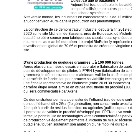
Qu’est-ce que le butadiène ?
Aujourd’hui issu du pétrole, le butadiè
composé utilisé, entre autres, pour la 
caoutchouc synthétique.
A travers le monde, les industriels en consomment plus de 12 millio
an, dont environ 40 % dans la production des pneumatiques.
La construction de ce démonstrateur industriel débutera fin 2019 et 
2020 sur le site Michelin de Bassens, près de Bordeaux, où Michelin
butadiène pétro-sourcé pour fabriquer ses caoutchoucs synthétique
notamment, au marché européen. Le projet BioButterfly représente 
investissement global de 70M€ et permettra de créer une vingtaine 
site.
D’une production de quelques grammes… à 100 000 tonnes.
Après plusieurs années d’essais en laboratoire (fabrication de qu
puis de développement de pilotes à IFPEN-Lyon (fabrication de cen
grammes), le démonstrateur doit maintenant valider la chaîne comp
du procédé de fabrication pour prouver sa viabilité technologique 
une échelle représentative de l’industrie (entre 20 et 30 tonnes/an).
dernière étape avant la mise en œuvre industrielle du procédé (100
qui sera commercialisé par Axens.
Ce démonstrateur permettra de tester de l’éthanol issu de toute sor
dont de l’éthanol dit « 2G » (2e génération, non concurrente avec l’a
fabriqué à partir de résidus forestiers ou agricoles (paille, copeaux d
Il permettra de valider le procédé développé par IFPEN qui va venir
terme, le portefeuille de technologies vertes commercialisées par A
de production va également permettre à Michelin de mieux sécurise
butadiène, tout en soutenant son ambition d’une mobilité durable.