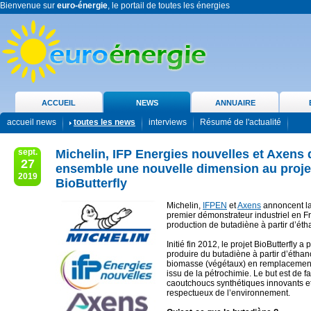
Bienvenue sur
euro-énergie
, le portail de toutes les énergies
ACCUEIL
NEWS
ANNUAIRE
accueil news
toutes les news
interviews
Résumé de l'actualité
sept.
Michelin, IFP Energies nouvelles et Axens
27
ensemble une nouvelle dimension au proje
2019
BioButterfly
Michelin,
IFPEN
et
Axens
annoncent la
premier démonstrateur industriel en F
production de butadiène à partir d’éth
Initié fin 2012, le projet BioButterfly a 
produire du butadiène à partir d’éthano
biomasse (végétaux) en remplacemen
issu de la pétrochimie. Le but est de f
caoutchoucs synthétiques innovants et
respectueux de l’environnement.