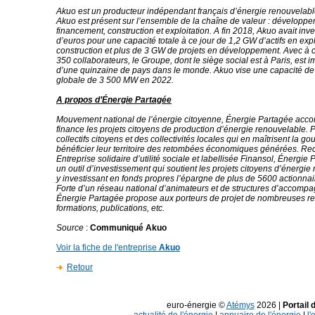
Akuo est un producteur indépendant français d’énergie renouvelable
Akuo est présent sur l’ensemble de la chaîne de valeur : développe
financement, construction et exploitation. A fin 2018, Akuo avait inves
d’euros pour une capacité totale à ce jour de 1,2 GW d’actifs en expl
construction et plus de 3 GW de projets en développement. Avec à c
350 collaborateurs, le Groupe, dont le siège social est à Paris, est 
d’une quinzaine de pays dans le monde. Akuo vise une capacité de
globale de 3 500 MW en 2022.
A propos d’Énergie Partagée
Mouvement national de l’énergie citoyenne, Énergie Partagée acc
finance les projets citoyens de production d’énergie renouvelable. 
collectifs citoyens et des collectivités locales qui en maîtrisent la go
bénéficier leur territoire des retombées économiques générées. R
Entreprise solidaire d’utilité sociale et labellisée Finansol, Énergie
un outil d’investissement qui soutient les projets citoyens d’énergie
y investissant en fonds propres l’épargne de plus de 5600 actionnai
Forte d’un réseau national d’animateurs et de structures d’accomp
Énergie Partagée propose aux porteurs de projet de nombreuses r
formations, publications, etc.
Source
:
Communiqué Akuo
Voir la fiche de l'entreprise
Akuo
Retour
euro-énergie ©
Atémys
2026 |
Portail 