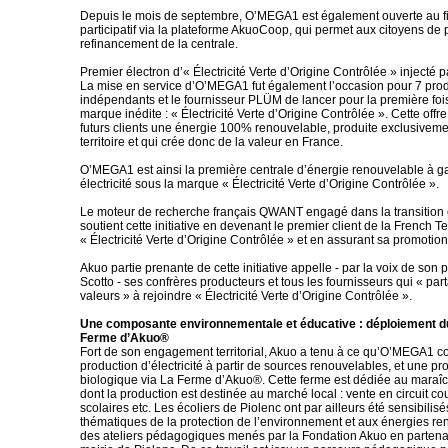
Depuis le mois de septembre, O’MEGA1 est également ouverte au 
participatif via la plateforme AkuoCoop, qui permet aux citoyens de p
refinancement de la centrale.
Premier électron d’« Électricité Verte d’Origine Contrôlée » inject
La mise en service d’O’MEGA1 fut également l’occasion pour 7 pro
indépendants et le fournisseur PLÜM de lancer pour la première foi
marque inédite : « Électricité Verte d’Origine Contrôlée ». Cette offre
futurs clients une énergie 100% renouvelable, produite exclusiveme
territoire et qui crée donc de la valeur en France.
O’MEGA1 est ainsi la première centrale d’énergie renouvelable à ga
électricité sous la marque « Électricité Verte d’Origine Contrôlée ».
Le moteur de recherche français QWANT engagé dans la transition
soutient cette initiative en devenant le premier client de la French T
« Électricité Verte d’Origine Contrôlée » et en assurant sa promotion
Akuo partie prenante de cette initiative appelle - par la voix de son p
Scotto - ses confrères producteurs et tous les fournisseurs qui « par
valeurs » à rejoindre « Électricité Verte d’Origine Contrôlée ».
Une composante environnementale et éducative : déploiement d
Ferme d’Akuo®
Fort de son engagement territorial, Akuo a tenu à ce qu’O’MEGA1 
production d’électricité à partir de sources renouvelables, et une pr
biologique via La Ferme d’Akuo®. Cette ferme est dédiée au maraî
dont la production est destinée au marché local : vente en circuit cou
scolaires etc. Les écoliers de Piolenc ont par ailleurs été sensibilis
thématiques de la protection de l’environnement et aux énergies re
des ateliers pédagogiques menés par la Fondation Akuo en partenar