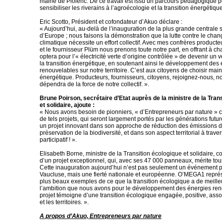
mairie de Piolenc. De ce travail est issu un parcours pédagogique 
sensibiliser les riverains à l’agroécologie et la transition énergétique
Eric Scotto, Président et cofondateur d’Akuo déclare :
« Aujourd’hui, au-delà de l’inauguration de la plus grande centrale so
d’Europe ; nous faisons la démonstration que la lutte contre le cha
climatique nécessite un effort collectif. Avec mes confrères product
et le fournisseur Plüm nous prenons toute notre part, en offrant à c
optera pour l’« électricité verte d’origine contrôlée » de devenir un v
la transition énergétique, en soutenant ainsi le développement des
renouvelables sur notre territoire. C’est aux citoyens de choisir mai
énergétique. Producteurs, fournisseurs, citoyens, rejoignez-nous, n
dépendra de la force de notre collectif. ».
Brune Poirson, secrétaire d’Etat auprès de la ministre de la Tran
et solidaire, ajoute :
« Nous avons besoin de pionniers, « d’Entrepreneurs par nature »
de tels projets, qui seront largement portés par les générations fut
un projet innovant dans son approche de réduction des émissions 
préservation de la biodiversité, et dans son aspect territorial à trave
participatif ! ».
Elisabeth Borne, ministre de la Transition écologique et solidaire, conc
d’un projet exceptionnel, qui, avec ses 47 000 panneaux, mérite tous
Cette inauguration aujourd’hui n’est pas seulement un événement po
Vaucluse, mais une fierté nationale et européenne. O’MEGA1 représ
plus beaux exemples de ce que la transition écologique a de meilleu
l’ambition que nous avons pour le développement des énergies ren
projet témoigne d’une transition écologique engagée, positive, asso
et les territoires. ».
A propos d’Akuo, Entrepreneurs par nature