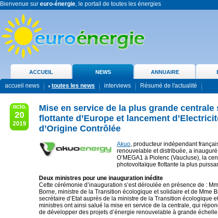
Bienvenue sur
euro-énergie
, le portail de toutes les énergies
ACCUEIL
NEWS
ANNUAIRE
accueil news
toutes les news
interviews
Résumé de l'actualité
octo.
Mise en service de la plus grande centrale 
20
flottante d’Europe et lancement d’Electricit
2019
d’Origine Contrôlée
Akuo
, producteur indépendant françai
renouvelable et distribuée, a inauguré
O’MEGA1 à Piolenc (Vaucluse), la cen
photovoltaïque flottante la plus puiss
Deux ministres pour une inauguration inédite
Cette cérémonie d’inauguration s’est déroulée en présence de : Mm
Borne, ministre de la Transition écologique et solidaire et de Mme 
secrétaire d’Etat auprès de la ministre de la Transition écologique et
ministres ont ainsi salué la mise en service de la centrale, qui répon
de développer des projets d’énergie renouvelable à grande échelle