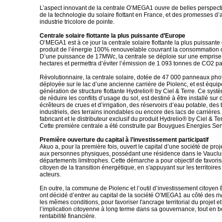
L’aspect innovant de la centrale O’MEGA1 ouvre de belles perspect
de la technologie du solaire flottant en France, et des promesses d’
industrie tricolore de pointe.
Centrale solaire flottante la plus puissante d’Europe
O’MEGA1 est à ce jour la centrale solaire flottante la plus puissante
produit de l’énergie 100% renouvelable couvrant la consommation d
D’une puissance de 17MWc, la centrale se déploie sur une emprise
hectares et permettra d’éviter l’émission de 1 093 tonnes de CO2 pa
Révolutionnaire, la centrale solaire, dotée de 47 000 panneaux phot
déployée sur le lac d’une ancienne carrière de Piolenc, et est équip
génération de structure flottante Hydrelio® by Ciel & Terre. Ce syst
de réduire les conflits d’usage du sol, est destiné à être installé sur
écrêteurs de crues et d’irrigation, des réservoirs d’eau potable, des
industriels, des terrains inondables ou encore des lacs de carrières.
fabricant et le distributeur exclusif du produit Hydrelio® by Ciel & T
Cette première centrale a été construite par Bouygues Energies Ser
Première ouverture du capital à l’investissement participatif
Akuo a, pour la première fois, ouvert le capital d’une société de pr
aux personnes physiques, possédant une résidence dans le Vauclus
départements limitrophes. Cette démarche a pour objectif de favoris
citoyen de la transition énergétique, en s'appuyant sur les territoires
acteurs.
En outre, la commune de Piolenc et l’outil d’investissement citoyen
ont décidé d’entrer au capital de la société O’MEGA1 au côté des riv
les mêmes conditions, pour favoriser l'ancrage territorial du projet et
l’implication citoyenne à long terme dans sa gouvernance, tout en b
rentabilité financière.