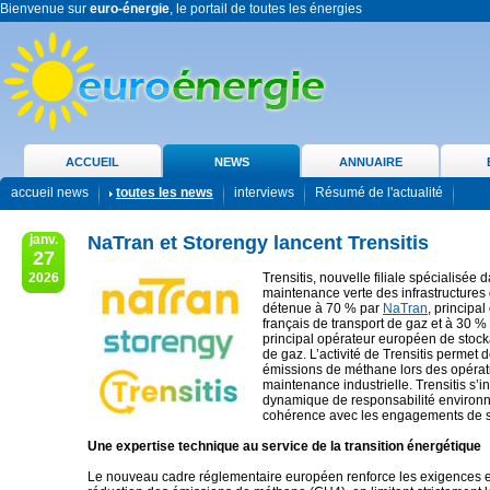
Bienvenue sur
euro-énergie
, le portail de toutes les énergies
ACCUEIL
NEWS
ANNUAIRE
accueil news
toutes les news
interviews
Résumé de l'actualité
janv.
NaTran et Storengy lancent Trensitis
27
2026
Trensitis, nouvelle filiale spécialisée 
maintenance verte des infrastructures 
détenue à 70 % par
NaTran
, principa
français de transport de gaz et à 30 %
principal opérateur européen de stock
de gaz. L’activité de Trensitis permet d
émissions de méthane lors des opérat
maintenance industrielle. Trensitis s’i
dynamique de responsabilité environ
cohérence avec les engagements de s
Une expertise technique au service de la transition énergétique
Le nouveau cadre réglementaire européen renforce les exigences 