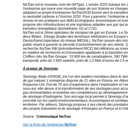
NaTran est le nouveau nom de GRTgaz. L’année 2025 marque les 
l’entreprise qui ouvre une nouvelle page de son histoire en change
adaptant un projet d’entreprise NaTran2030 tourné vers la transitio
la neutralité carbone à l’horizon 2050. Pour y parvenir, l’entreprise
réseau et ses pratiques aux défis écologiques, économiques et num
propose des infrastructures et une logistique adaptée aux gaz qui pa
transition énergétique (biométhane, H2 et CO2).
NaTran est le 2ème opérateur de transport de gaz en Europe. Le G
deux filiales : Elengy (leader des terminaux méthaniers en Europe)
Deutschland (opérateur du réseau MEGAL). NaTran assure des miss
public visant à garantir la sécurité d’acheminement de ses clients. 
recherche NaTran R&I (précédemment RICE) fait référence au nivea
en matière de recherche et d’innovation appliquée à la transition én
Chiffres clés NaTran Groupe : 33 800 km de canalisations, 590 TWh
transporté, près de 3 850 salariés, près de 2,5 Mds d’euros de CA 
À propos de Storengy
Storengy, filiale d’ENGIE, est l’un des leaders mondiaux dans le st
de gaz naturel. L’entreprise dispose de 21 sites en France, en Alle
Royaume-Uni. Fort de 70 ans d’expérience dans l’exploration et l’ex
sous-sol, elle œuvre à la transformation de ses stockages pour accu
gaz renouvelables et mobilise ses compétences au développement d
de stockage d’hydrogène. Son ancrage local permet à Storengy d’a
concrète sur les sujets environnementaux, économiques et sociétau
territoires. Par ailleurs, Storengy propose à ses clients des prestati
des projets industriels et de stockage d’énergies en France et à l’int
Source
:
Communiqué NaTran
Voir la fiche de l'entreprise
NaTran