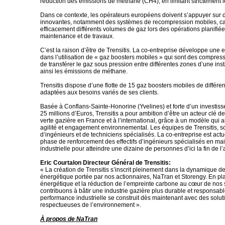
réduction des émissions de méthane (CH4), en limitant strictement le
Dans ce contexte, les opérateurs européens doivent s’appuyer sur 
innovantes, notamment des systèmes de recompression mobiles, cap
efficacement différents volumes de gaz lors des opérations planifié
maintenance et de travaux.
C’est la raison d’être de Trensitis. La co-entreprise développe une 
dans l’utilisation de « gaz boosters mobiles » qui sont des compre
de transférer le gaz sous pression entre différentes zones d’une insta
ainsi les émissions de méthane.
Trensitis dispose d’une flotte de 15 gaz boosters mobiles de différ
adaptées aux besoins variés de ses clients.
Basée à Conflans-Sainte-Honorine (Yvelines) et forte d’un investisse
25 millions d’Euros, Trensitis a pour ambition d’être un acteur clé 
verte gazière en France et à l’international, grâce à un modèle qui al
agilité et engagement environnemental. Les équipes de Trensitis, 
d’ingénieurs et de techniciens spécialisés. La co-entreprise est act
phase de renforcement des effectifs d’ingénieurs spécialisés en m
industrielle pour atteindre une dizaine de personnes d’ici la fin de 
Eric Courtalon Directeur Général de Trensitis:
« La création de Trensitis s’inscrit pleinement dans la dynamique de
énergétique portée par nos actionnaires, NaTran et Storengy. En plaç
énergétique et la réduction de l’empreinte carbone au cœur de nos 
contribuons à bâtir une industrie gazière plus durable et responsabl
performance industrielle se construit dès maintenant avec des soluti
respectueuses de l’environnement ».
À propos de NaTran