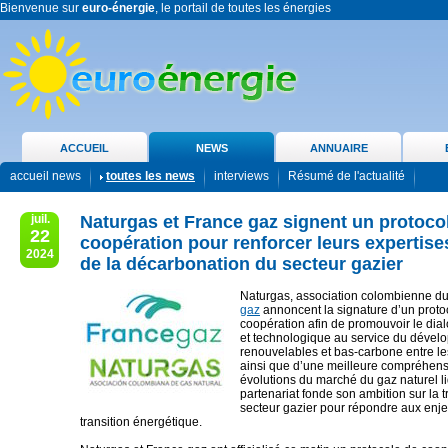
Bienvenue sur
euro-énergie
, le portail de toutes les énergies
ACCUEIL
NEWS
ANNUAIRE
accueil news
toutes les news
interviews
Résumé de l'actualité
juil.
Naturgas et France gaz signent un protoco
22
coopération pour renforcer leurs expertise
2024
de la décarbonation du secteur gazier
Naturgas, association colombienne du
gaz
annoncent la signature d’un proto
coopération afin de promouvoir le dia
et technologique au service du déve
renouvelables et bas-carbone entre le
ainsi que d’une meilleure compréhen
évolutions du marché du gaz naturel l
partenariat fonde son ambition sur la 
secteur gazier pour répondre aux enje
transition énergétique.