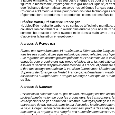
à faibles émissions. Parmi les sources d'énergie clés pour une transi
figurent le biométhane, l'hydrogène et le gaz naturel liquéfié, et c'es
que l'échange de connaissances avec nos collègues français sera u
Colombie et l'Amérique latine pour promouvoir des technologies eff
réglementations opportunes et opportunités commerciales réussies.
Frédéric Martin, Président de France gaz
:
«L’objectif de neutralité carbone se conjugue à l’échelle mondiale, e
collaboration contribuera à un avenir plus durable pour nos deux p
sommes heureux de pouvoir avancer main dans la main, avec une
d’accélérer la transition énergétique.»
A propos de France gaz
France gaz (www.francegaz.fr) représente la filière gazière françai
tous les gaz combustibles (gaz naturel, gaz renouvelables, gaz liqu
Elle regroupe les acteurs gaziers présents sur l’ensemble de la cha
engagés pour produire des gaz renouvelables, viser la neutralité c
assurer la sécurité d’approvisionnement de la France, et permettre à 
d’être des acteurs engagés de la transition énergétique. Membre d
Supérieur de l'Énergie, du Medef, France gaz est également memb
associations européennes : Eurogas, Marcogaz ainsi que de l’Union
du Gaz.
A propos de Naturgas
L’Association colombienne du gaz naturel (Naturgas) est une assoc
professionnelle nationale pour les producteurs, les transporteurs, les
les négociants de gaz naturel en Colombie. Naturgas protège les in
entreprises de gaz naturel, dans le but d’accroître le développemen
le pays. L’organisation recueille des données, produit des analyses
documents, et organise des congrès et d’autres événements sur l’in