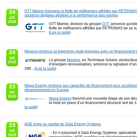
24
GTT Marine équipera la flotte de méthaniers affrétée par PETRONAS
solutions digitales dédiées à la performance des navires
juil.
2026
GTT Marine, division du groupe
GTT
, annonce qu'ell
flotte de méthaniers affrétée par PETRONAS de sa sui
(
Lire la suite
)
24
Mexens renforce sa trajectoire multi-énergies avec un financement
juil.
Le groupe
Mexens
, ex-Technique Solaire, producteu
2026
d’énergies renouvelables, annonce la signature d’u
288... (
Lire la suite
)
23
Waga Energy renforce ses capacités de financement pour accélérer
développement en Europe
juil.
2026
Waga Energy
franchit une nouvelle étape de son d
la mise en place d’un financement structuré vert de 128
la suite
)
23
NGE entre au capital de Gaïa Energy Systems
juil.
- En s’associant à Gaïa Energy Systems, spécialiste
2026