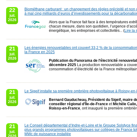
22
Biométhane carburant : un changement des règles précipité et non 
à mal cinq milliards d’euros d’investissements pour la décarbonatio
juil.
2026
Alors que la France fait face à des températures ext
chacun mesure, dans son quotidien, l’urgence d’accél
énergétique, les entreprises et collectivités... (
Lire la 
21
Les énergies renouvelables ont couvert 33,2 % de la consommation d
la France en 2025
juil.
2026
Publication du Panorama de l’électricité renouvela
décembre 2025
La production renouvelable a couver
consommation d’électricité de la France métropolitaine
21
Le Sigeif installe sa première ombrière photovoltaïque à Roissy-en
juil.
Bernard Gauducheau, Président du Sigeif, maire d
2026
conseiller régional d’Île-de-France
et
Michèle Calix
Roissy-en-France
, ont inauguré la première ombrière
21
Le Conseil départemental d’Indre-et-Loire et le Groupe Solstyce fina
plus grands programmes photovoltaïques sur collèges de France tot
juil.
MWc de puissance installée
2026