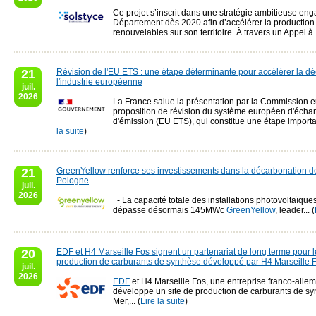
Ce projet s’inscrit dans une stratégie ambitieuse eng
Département dès 2020 afin d’accélérer la production
renouvelables sur son territoire. À travers un Appel à..
21
Révision de l'EU ETS : une étape déterminante pour accélérer la d
l'industrie européenne
juil.
2026
La France salue la présentation par la Commission 
proposition de révision du système européen d'écha
d'émission (EU ETS), qui constitue une étape importan
la suite
)
21
GreenYellow renforce ses investissements dans la décarbonation d
Pologne
juil.
2026
- La capacité totale des installations photovoltaïques
dépasse désormais 145MWc
GreenYellow
, leader... (
20
EDF et H4 Marseille Fos signent un partenariat de long terme pour l
production de carburants de synthèse développé par H4 Marseille 
juil.
2026
EDF
et H4 Marseille Fos, une entreprise franco-alle
développe un site de production de carburants de sy
Mer,... (
Lire la suite
)