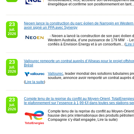
renouvelables, NGE accélère son développement dans
énergétique et confirme son positionnement en tant...
23
Neoen lance la construction du parc éolien de Narrogin en Western 
avoir signé un PPA avec Synergy
juil.
2026
- Neoen a lancé la construction de son parc éolien 
Western Australia, d’une puissance de 179 MW - Les
confiés à Envision Energy et à un consortium... (
Lire 
23
Vallourec remporte un contrat auprès d’Allseas pour le projet offsho
Brésil
juil.
2026
Vallourec
, leader mondial des solutions tubulaires 
soudure, annonce avoir remporté un contrat auprès d’
(
Lire la suite
)
23
Compte tenu de la reprise du conflit au Moyen-Orient, TotalEnergie
le plafonnement sur l’essence à 1,99 €/l dans toutes ses stations-s
juil.
2026
Compte tenu de la reprise du conflit au Moyen-Orient 
hausse des prix internationaux des produits pétrolie
Compagnie s’y était engagée,
Lire la suite)