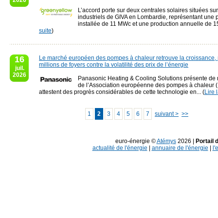
2026
L’accord porte sur deux centrales solaires situées sur 
industriels de GIVA en Lombardie, représentant une
installée de 11 MWc et une production annuelle de 15
suite
)
16
Le marché européen des pompes à chaleur retrouve la croissance,
millions de foyers contre la volatilité des prix de l’énergie
juil.
2026
Panasonic Heating & Cooling Solutions présente de 
de l’Association européenne des pompes à chaleur 
attestent des progrès considérables de cette technologie en... (
Lire 
1
2
3
4
5
6
7
suivant >
>>
euro-énergie ©
Atémys
2026 |
Portail 
actualité de l'énergie
|
annuaire de l'énergie
|
l'