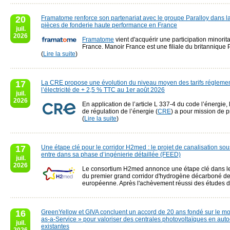
20
Framatome renforce son partenariat avec le groupe Paralloy dans l
pièces de fonderie haute performance en France
juil.
2026
Framatome
vient d'acquérir une participation minorit
France. Manoir France est une filiale du britannique P
(
Lire la suite
)
17
La CRE propose une évolution du niveau moyen des tarifs régleme
l’électricité de + 2,5 % TTC au 1er août 2026
juil.
2026
En application de l’article L 337-4 du code l’énergie
de régulation de l’énergie (
CRE
) a pour mission de p
(
Lire la suite
)
17
Une étape clé pour le corridor H2med : le projet de canalisation s
entre dans sa phase d’ingénierie détaillée (FEED)
juil.
2026
Le consortium H2med annonce une étape clé dans 
du premier grand corridor d'hydrogène décarboné de
européenne. Après l'achèvement réussi des études de
16
GreenYellow et GIVA concluent un accord de 20 ans fondé sur le m
as-a-Service » pour valoriser des centrales photovoltaïques en au
juil.
existantes