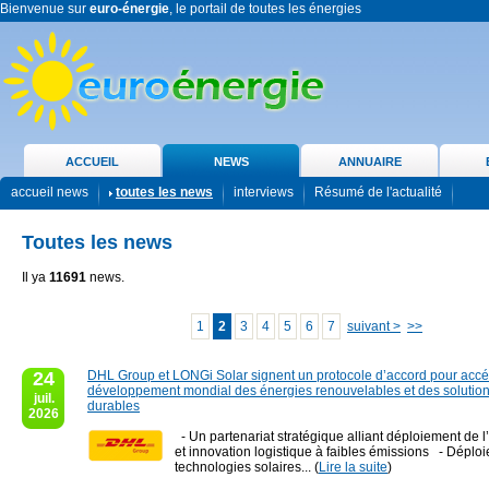
Bienvenue sur
euro-énergie
, le portail de toutes les énergies
ACCUEIL
NEWS
ANNUAIRE
accueil news
toutes les news
interviews
Résumé de l'actualité
Toutes les news
Il ya
11691
news.
1
2
3
4
5
6
7
suivant >
>>
24
DHL Group et LONGi Solar signent un protocole d’accord pour accél
développement mondial des énergies renouvelables et des solution
juil.
durables
2026
- Un partenariat stratégique alliant déploiement de l
et innovation logistique à faibles émissions - Déplo
technologies solaires... (
Lire la suite
)