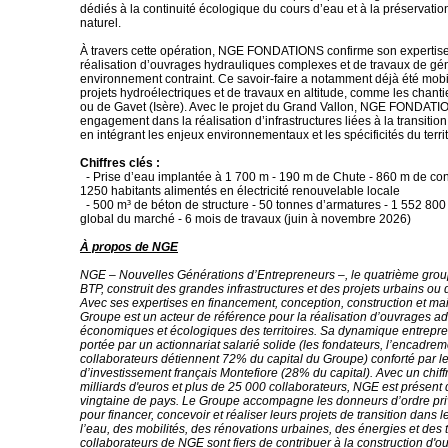
dédiés à la continuité écologique du cours d’eau et à la préservatio
naturel.
À travers cette opération, NGE FONDATIONS confirme son expertise
réalisation d’ouvrages hydrauliques complexes et de travaux de géni
environnement contraint. Ce savoir-faire a notamment déjà été mobil
projets hydroélectriques et de travaux en altitude, comme les chanti
ou de Gavet (Isère). Avec le projet du Grand Vallon, NGE FONDATI
engagement dans la réalisation d’infrastructures liées à la transition
en intégrant les enjeux environnementaux et les spécificités du terri
Chiffres clés :
- Prise d’eau implantée à 1 700 m - 190 m de Chute - 860 m de con
1250 habitants alimentés en électricité renouvelable locale
- 500 m³ de béton de structure - 50 tonnes d’armatures - 1 552 80
global du marché - 6 mois de travaux (juin à novembre 2026)
À propos de NGE
NGE – Nouvelles Générations d’Entrepreneurs –, le quatrième grou
BTP, construit des grandes infrastructures et des projets urbains ou 
Avec ses expertises en financement, conception, construction et ma
Groupe est un acteur de référence pour la réalisation d’ouvrages a
économiques et écologiques des territoires. Sa dynamique entrepre
portée par un actionnariat salarié solide (les fondateurs, l’encadrem
collaborateurs détiennent 72% du capital du Groupe) conforté par l
d’investissement français Montefiore (28% du capital). Avec un chiffr
milliards d'euros et plus de 25 000 collaborateurs, NGE est présent
vingtaine de pays. Le Groupe accompagne les donneurs d’ordre priv
pour financer, concevoir et réaliser leurs projets de transition dans
l’eau, des mobilités, des rénovations urbaines, des énergies et des
collaborateurs de NGE sont fiers de contribuer à la construction d'