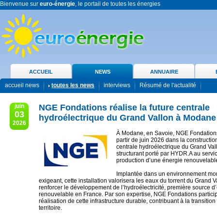
Bienvenue sur
euro-énergie
, le portail de toutes les énergies
ACCUEIL
NEWS
ANNUAIRE
accueil news
toutes les news
interviews
Résumé de l'actualité
juin
NGE Fondations réalise la future centrale
03
hydroélectrique du Grand Vallon à Modane
2026
À Modane, en Savoie, NGE Fondations
partir de juin 2026 dans la construction
centrale hydroélectrique du Grand Vall
structurant porté par HYDR.A au servic
production d’une énergie renouvelable
Implantée dans un environnement mo
exigeant, cette installation valorisera les eaux du torrent du Grand V
renforcer le développement de l’hydroélectricité, première source d’é
renouvelable en France. Par son expertise, NGE Fondations particip
réalisation de cette infrastructure durable, contribuant à la transiti
territoire.