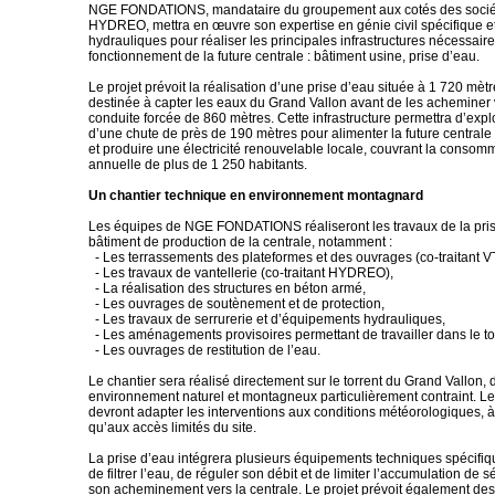
NGE FONDATIONS, mandataire du groupement aux cotés des socié
HYDREO, mettra en œuvre son expertise en génie civil spécifique e
hydrauliques pour réaliser les principales infrastructures nécessair
fonctionnement de la future centrale : bâtiment usine, prise d’eau.
Le projet prévoit la réalisation d’une prise d’eau située à 1 720 mètre
destinée à capter les eaux du Grand Vallon avant de les acheminer
conduite forcée de 860 mètres. Cette infrastructure permettra d’expl
d’une chute de près de 190 mètres pour alimenter la future centrale
et produire une électricité renouvelable locale, couvrant la cons
annuelle de plus de 1 250 habitants.
Un chantier technique en environnement montagnard
Les équipes de NGE FONDATIONS réaliseront les travaux de la pris
bâtiment de production de la centrale, notamment :
- Les terrassements des plateformes et des ouvrages (co-traitant V
- Les travaux de vantellerie (co-traitant HYDREO),
- La réalisation des structures en béton armé,
- Les ouvrages de soutènement et de protection,
- Les travaux de serrurerie et d’équipements hydrauliques,
- Les aménagements provisoires permettant de travailler dans le to
- Les ouvrages de restitution de l’eau.
Le chantier sera réalisé directement sur le torrent du Grand Vallon,
environnement naturel et montagneux particulièrement contraint. L
devront adapter les interventions aux conditions météorologiques, à l
qu’aux accès limités du site.
La prise d’eau intégrera plusieurs équipements techniques spécifiq
de filtrer l’eau, de réguler son débit et de limiter l’accumulation de
son acheminement vers la centrale. Le projet prévoit également 