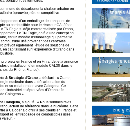
carbonation des territoires.
Les news par secteur
é commune de décarboner la chaleur urbaine en
cléaire éprouvée, sûre et compétitive.
eloppement d’un emballage de transports de
pté au combustible pour le réacteur CAL30 de
t « TN Eagle », déjà commercialisée par Orano,
loppement. Le TN Eagle, doté d’une conception
laire, est un modèle d’emballage qui permet le
u combustible usé provenant des centrales
rd prévoit également l’étude de solutions de
on, en capitalisant sur l’expérience d’Orano dans
bustible.
q projets en France et en Finlande, et a annoncé
udes d’installation d’un module CAL30 dans le
ches-du-Rhône, France).
nts & Stratégie d’Orano
, a déclaré : « Orano,
nergie nucléaire dans la décarbonation du
nforcer sa collaboration avec Calogena. Ce
tions industrielles éprouvées d’Orano afin
 de Calogena ».
 de Calogena
, a ajouté : « Nous sommes ravis
Orano, acteur de référence dans le nucléaire. Cette
re à Calogena d’offrir à ses clients en France et
nsport et l’entreposage de combustibles usés,
 valeur. »