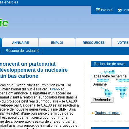
 les énergies
Publicité
Cont
ANNUAIRE
EMPLOI
RESSOURCES
VOTRE
s
Résumé de l'actualité
noncent un partenariat
Recherche de news
 développement du nucléaire
ain bas carbone
ccasion du World Nuclear Exhibition (WNE), le
 international du nucléaire civil,
Orano
et
gena ont annoncé la signature d'un accord de
nariat visant à renforcer leur collaboration dans le
 du projet de petit réacteur modulaire « le CAL30
éveloppé par Calogena, le CAL30 est un réacteur à
légère de nouvelle génération, classé SMR (Small
Toutes les news
lar Reactor), d’une puissance thermique de 30
l est spécifiquement conçu pour fournir une
gie décarbonée aux réseaux de chaleur urbains,
dant ainsi aux enjeux de transition énergétique et