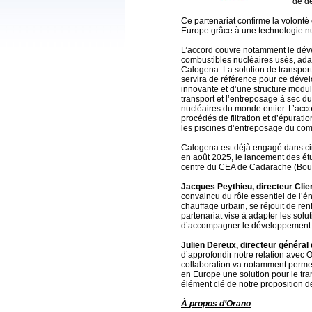
de dé
Ce partenariat confirme la volont
Europe grâce à une technologie nu
L’accord couvre notamment le dév
combustibles nucléaires usés, ada
Calogena. La solution de transpor
servira de référence pour ce déve
innovante et d’une structure modu
transport et l’entreposage à sec d
nucléaires du monde entier. L’acco
procédés de filtration et d’épurati
les piscines d’entreposage du com
Calogena est déjà engagé dans cin
en août 2025, le lancement des ét
centre du CEA de Cadarache (Bou
Jacques Peythieu, directeur Clie
convaincu du rôle essentiel de l’é
chauffage urbain, se réjouit de re
partenariat vise à adapter les solu
d’accompagner le développement
Julien Dereux, directeur général
d’approfondir notre relation avec 
collaboration va notamment permett
en Europe une solution pour le tra
élément clé de notre proposition de
À propos d’Orano