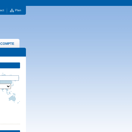
act
Plan
 COMPTE