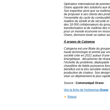
Opérateur international de premie
Orano apporte des solutions aux déf
Son expertise ainsi que sa maîtri
de proposer à ses clients des produ
l’ensemble du cycle du combustibl
matière de sûreté et de sécurité e
des 18 000 collaborateurs du grou
transformation et de maîtrise des m
pour un monde économe en ressour
Orano, donnons toute sa valeur au
À propos de Calogena
Calogena est une filiale du groupe
haute technologie et animé par une
société crée en 2021 autour d’une 
énergétique : décarboner de réseau
l’échelle du problème, déployabl
chaudière de faible puissance fonc
bénéfice est la très sensible réduc
production de chaleur. Son design
viser un déploiement le plus rapid
Source
:
Communiqué Orano
Voir la fiche de l'entreprise
Orano
Retour