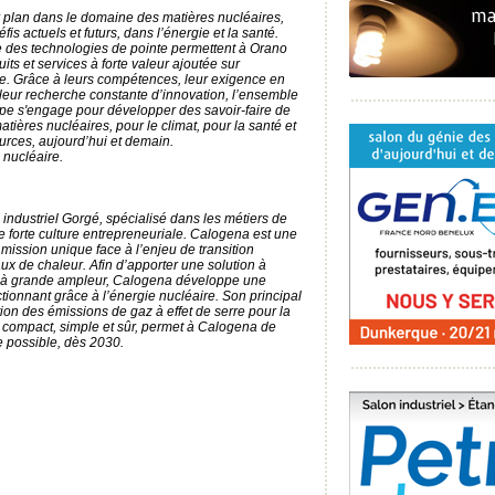
r plan dans le domaine des matières nucléaires,
is actuels et futurs, dans l’énergie et la santé.
se des technologies de pointe permettent à Orano
its et services à forte valeur ajoutée sur
e. Grâce à leurs compétences, leur exigence en
t leur recherche constante d’innovation, l’ensemble
pe s'engage pour développer des savoir-faire de
atières nucléaires, pour le climat, pour la santé et
ces, aujourd’hui et demain.
 nucléaire.
 industriel Gorgé, spécialisé dans les métiers de
 forte culture entrepreneuriale. Calogena est une
mission unique face à l’enjeu de transition
x de chaleur. Afin d’apporter une solution à
e à grande ampleur, Calogena développe une
tionnant grâce à l’énergie nucléaire. Son principal
tion des émissions de gaz à effet de serre pour la
 compact, simple et sûr, permet à Calogena de
e possible, dès 2030.