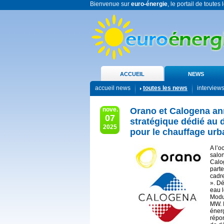
Bienvenue sur
euro-énergie
, le portail de toutes
ACCUEIL
NEWS
accueil news
toutes les news
interview
nove.
Orano et Calogena an
07
stratégique dédié au
2025
pour le chauffage urb
A l’o
salon
Calo
parte
cadre
». D
eau 
Modu
MW. I
éner
répon