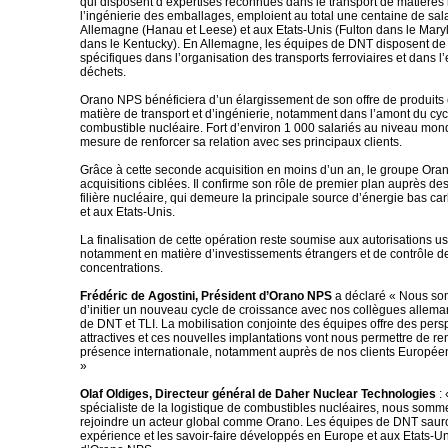
qui disposent d’expertises reconnues dans le transport de matières 
l’ingénierie des emballages, emploient au total une centaine de sal
Allemagne (Hanau et Leese) et aux Etats-Unis (Fulton dans le Maryl
dans le Kentucky). En Allemagne, les équipes de DNT disposent d
spécifiques dans l’organisation des transports ferroviaires et dans 
déchets.
Orano NPS bénéficiera d’un élargissement de son offre de produits 
matière de transport et d’ingénierie, notamment dans l’amont du cyc
combustible nucléaire. Fort d’environ 1 000 salariés au niveau mondi
mesure de renforcer sa relation avec ses principaux clients.
Grâce à cette seconde acquisition en moins d’un an, le groupe Oran
acquisitions ciblées. Il confirme son rôle de premier plan auprès des
filière nucléaire, qui demeure la principale source d’énergie bas c
et aux Etats-Unis.
La finalisation de cette opération reste soumise aux autorisations us
notamment en matière d’investissements étrangers et de contrôle d
concentrations.
Frédéric de Agostini, Président d’Orano NPS
a déclaré « Nous s
d’initier un nouveau cycle de croissance avec nos collègues allema
de DNT et TLI. La mobilisation conjointe des équipes offre des pers
attractives et ces nouvelles implantations vont nous permettre de re
présence internationale, notamment auprès de nos clients Européen
»
Olaf Oldiges, Directeur général de Daher Nuclear Technologies
: 
spécialiste de la logistique de combustibles nucléaires, nous som
rejoindre un acteur global comme Orano. Les équipes de DNT sauron
expérience et les savoir-faire développés en Europe et aux Etats-Un