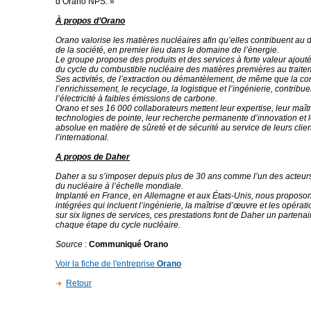
d’Orano NPS. »
À propos d’Orano
Orano valorise les matières nucléaires afin qu’elles contribuent a
de la société, en premier lieu dans le domaine de l’énergie.
Le groupe propose des produits et des services à forte valeur ajout
du cycle du combustible nucléaire des matières premières au traite
Ses activités, de l’extraction ou démantèlement, de même que la co
l’enrichissement, le recyclage, la logistique et l’ingénierie, contribu
l’électricité à faibles émissions de carbone.
Orano et ses 16 000 collaborateurs mettent leur expertise, leur maît
technologies de pointe, leur recherche permanente d’innovation et 
absolue en matière de sûreté et de sécurité au service de leurs clie
l’international.
A propos de Daher
Daher a su s’imposer depuis plus de 30 ans comme l’un des acteur
du nucléaire à l’échelle mondiale.
Implanté en France, en Allemagne et aux États-Unis, nous proposon
intégrées qui incluent l’ingénierie, la maîtrise d’œuvre et les opéra
sur six lignes de services, ces prestations font de Daher un partena
chaque étape du cycle nucléaire.
Source
:
Communiqué Orano
Voir la fiche de l'entreprise
Orano
Retour