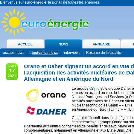
Bienvenue sur
euro-énergie
, le portail de toutes les énergies
ACCUEIL
NEWS
ANNUAIRE
accueil news
toutes les news
interviews
Résumé de l'actualité
mars
Orano et Daher signent un accord en vue 
17
l'acquisition des activités nucléaires de D
2021
Allemagne et en Amérique du Nord
Le groupe
Orano
et le groupe Daher on
4 mars un accord en vue de l’acquisit
Nuclear Packages and Services (« Or
activités nucléaires de Daher en All
Nuclear Technologies Gmbh – « DNT ») 
en Amérique du Nord (TLI Inc. – « TLI 
Ce projet s’inscrit dans la stratégie d
compétences du groupe Orano sur son
Il permettra aux entités concernées de bénéficier de savoir-faire et 
complémentaires, notamment en Allemagne et aux Etats-Unis. DNT et 