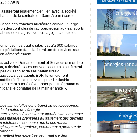
Les news par secteur
ociété ARIS.
 assureront également, en lien avec la société
chantier de la centrale de Saint-Alban (Isère).
oitation des tranches nucléaires couvre un large
tion des contrôles de radioprotection aux transports
abilité des magasins d’outillage, la collecte et
ement sur les quatre sites jusqu’à 600 salariés
 spécialisée dans la fourniture de services aux
u en démantèlement.
es activités Démantèlement et Services et membre
o, a déclaré : « ces nouveaux contrats confirment
ipes d’Orano et de ses partenaires qui
e aux côtés des agents EDF. Ils témoignent
odèle d’offres de services pour l’industrie
ntend continuer à développer par l’intégration de
t dans le domaine de la maintenance ».
ires afin qu’elles contribuent au développement
 le domaine de l’énergie.
des services à forte valeur ajoutée sur l’ensemble
 des matières premières au traitement des déchets.
 démantèlement, de même que la conversion,
ogistique et l’ingénierie, contribuent à produire de
 carbone.
mettent leur expertise, leur maîtrise des