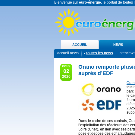
Bienvenue sur
euro-énergie
, le portail de toutes
ACCUEIL
NEWS
accueil news
toutes les news
interview
octo.
Orano remporte plusie
02
auprès d’EDF
2020
Oran
total
parc 
le ca
fourn
d’éle
2025
supp
Dans le cadre de ces contrats, Ora
l’exploitation des réacteurs des cen
Loire (Cher), en lien avec ses par
pose et dépose des échafaudages e