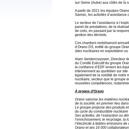
sur-Seine (Aube) aux côtés de la s
A partir de 2021 les équipes Orano
Samsic, les activités d’assistance 
Le secteur de l’assistance à l’expl
panel de prestations, de la réalisa
de colis, en passant par la respons
gestion des déchets.
Ces chantiers mobiliseront annuell
d’Orano DS, entité du groupe Orano
sites nucléaires en exploitation o
Alain Vandercruyssen, Directeur d
du Comité Exécutif du groupe Oran
la confiance d’EDF envers les équ
interviennent au quotidien sur sit
également de la solidité de notre m
nucléaire, secteur que le groupe e
nouvelles compétences, notammen
À propos d’Orano
Orano valorise les matières nucléa
de la société, en premier lieu dans
Le groupe propose des produits et 
du cycle du combustible nucléaire
Ses activités, de l’extraction ou
l’enrichissement, le recyclage, la l
l’électricité à faibles émissions de
Orano et ses 16 000 collaborateurs 