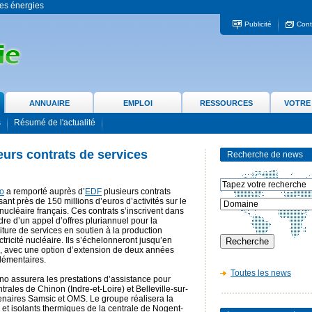
 les énergies
Publicité
Cont
ANNUAIRE
EMPLOI
RESSOURCES
VOTRE
s
Résumé de l'actualité
urs contrats de services
Recherche de news
o
a remporté auprès d’
EDF
plusieurs contrats
isant près de 150 millions d’euros d’activités sur le
nucléaire français. Ces contrats s’inscrivent dans
dre d’un appel d’offres pluriannuel pour la
iture de services en soutien à la production
ctricité nucléaire. Ils s’échelonneront jusqu’en
, avec une option d’extension de deux années
lémentaires.
Toutes les news
no assurera les prestations d’assistance pour
trales de Chinon (Indre-et-Loire) et Belleville-sur-
tenaires Samsic et OMS. Le groupe réalisera la
t isolants thermiques de la centrale de Nogent-