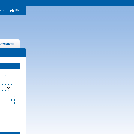
act
Plan
 COMPTE