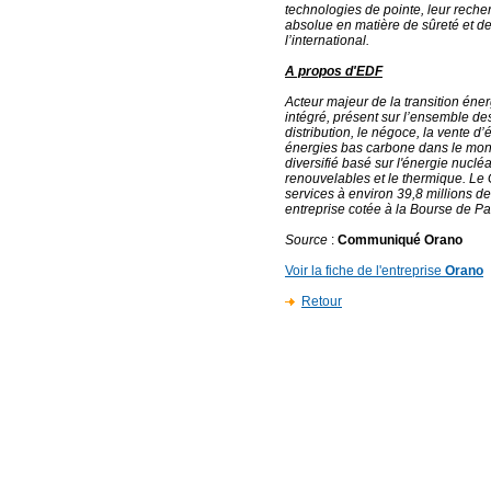
technologies de pointe, leur rech
absolue en matière de sûreté et de 
l’international.
A propos d'EDF
Acteur majeur de la transition éne
intégré, présent sur l’ensemble des 
distribution, le négoce, la vente d
énergies bas carbone dans le mon
diversifié basé sur l'énergie nuclé
renouvelables et le thermique. Le G
services à environ 39,8 millions de
entreprise cotée à la Bourse de Par
Source
:
Communiqué Orano
Voir la fiche de l'entreprise
Orano
Retour