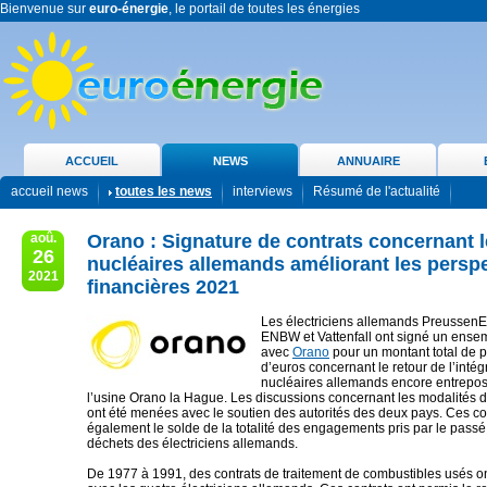
Bienvenue sur
euro-énergie
, le portail de toutes les énergies
ACCUEIL
NEWS
ANNUAIRE
accueil news
toutes les news
interviews
Résumé de l'actualité
aoû.
Orano : Signature de contrats concernant 
26
nucléaires allemands améliorant les persp
2021
financières 2021
Les électriciens allemands PreussenE
ENBW et Vattenfall ont signé un ensem
avec
Orano
pour un montant total de p
d’euros concernant le retour de l’intég
nucléaires allemands encore entrepos
l’usine Orano la Hague. Les discussions concernant les modalités d
ont été menées avec le soutien des autorités des deux pays. Ces con
également le solde de la totalité des engagements pris par le passé 
déchets des électriciens allemands.
De 1977 à 1991, des contrats de traitement de combustibles usés on