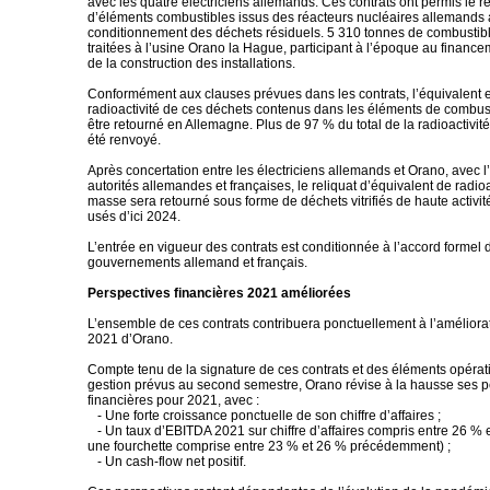
avec les quatre électriciens allemands. Ces contrats ont permis le r
d’éléments combustibles issus des réacteurs nucléaires allemands a
conditionnement des déchets résiduels. 5 310 tonnes de combustible
traitées à l’usine Orano la Hague, participant à l’époque au finance
de la construction des installations.
Conformément aux clauses prévues dans les contrats, l’équivalent 
radioactivité de ces déchets contenus dans les éléments de combust
être retourné en Allemagne. Plus de 97 % du total de la radioactivité
été renvoyé.
Après concertation entre les électriciens allemands et Orano, avec 
autorités allemandes et françaises, le reliquat d’équivalent de radioa
masse sera retourné sous forme de déchets vitrifiés de haute activi
usés d’ici 2024.
L’entrée en vigueur des contrats est conditionnée à l’accord formel 
gouvernements allemand et français.
Perspectives financières 2021 améliorées
L’ensemble de ces contrats contribuera ponctuellement à l’améliorat
2021 d’Orano.
Compte tenu de la signature de ces contrats et des éléments opérat
gestion prévus au second semestre, Orano révise à la hausse ses p
financières pour 2021, avec :
- Une forte croissance ponctuelle de son chiffre d’affaires ;
- Un taux d’EBITDA 2021 sur chiffre d’affaires compris entre 26 % 
une fourchette comprise entre 23 % et 26 % précédemment) ;
- Un cash-flow net positif.