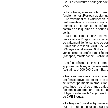
CVE s’est structurée pour gérer de 
avec :
- La collecte, assurée notamment
(anciennement Restovalor, start-u
- Le traitement et la valorisation,
performante en construction sur le
permettra de réduire les kilomètres
contrôle de la qualité de la soupe
venir,
- La production d’un gaz renouvela
bénéficiera à 11 agriculteurs parten
Le traitement de l’ensemble de ce
CH4/h sur le réseau GRDF (25 GWh/
800 foyers ou d’environ 95 bus urb
versés chaque année dans l’économ
(transport, maintenance…) et de ta
L’unité représente un investisseme
apportés par la région Nouvelle-A
Aquitaine, et 500 000 € par l’État
« Nous sommes fiers de voir cette u
années de développement et de con
seulement permettre la production
organique naturel de grande valeu
également apporter une solution de
obligatoire depuis le 1er janvier 2
de CVE Biogaz
.
« La Région Nouvelle-Aquitaine am
2050, et s’appuie pour cela sur plu