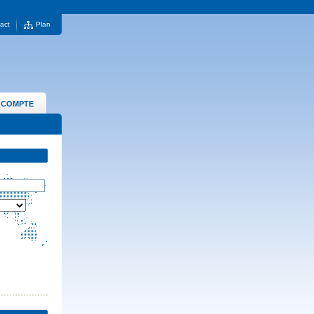
act
Plan
 COMPTE