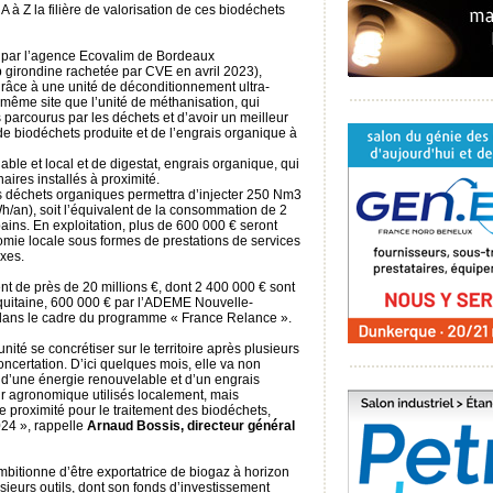
A à Z la filière de valorisation de ces biodéchets
 par l’agence Ecovalim de Bordeaux
p girondine rachetée par CVE en avril 2023),
 grâce à une unité de déconditionnement ultra-
 même site que l’unité de méthanisation, qui
 parcourus par les déchets et d’avoir un meilleur
 de biodéchets produite et de l’engrais organique à
ble et local et de digestat, engrais organique, qui
aires installés à proximité.
s déchets organiques permettra d’injecter 250 Nm3
an), soit l’équivalent de la consommation de 2
ains. En exploitation, plus de 600 000 € seront
ie locale sous formes de prestations de services
xes.
nt de près de 20 millions €, dont 2 400 000 € sont
quitaine, 600 000 € par l’ADEME Nouvelle-
, dans le cadre du programme « France Relance ».
nité se concrétiser sur le territoire après plusieurs
certation. D’ici quelques mois, elle va non
 d’une énergie renouvelable et d’un engrais
r agronomique utilisés localement, mais
 proximité pour le traitement des biodéchets,
024 », rappelle
Arnaud Bossis, directeur général
bitionne d’être exportatrice de biogaz à horizon
sieurs outils, dont son fonds d’investissement