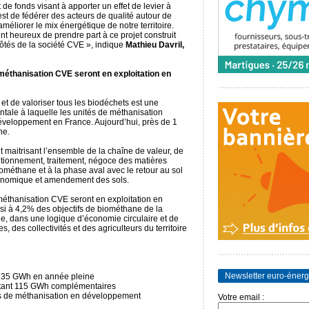
 de fonds visant à apporter un effet de levier à
 est de fédérer des acteurs de qualité autour de
 améliorer le mix énergétique de notre territoire.
 heureux de prendre part à ce projet construit
 côtés de la société CVE », indique
Mathieu Davril,
 méthanisation CVE seront en exploitation en
e et de valoriser tous les biodéchets est une
tale à laquelle les unités de méthanisation
développement en France. Aujourd’hui, près de 1
ne.
 maitrisant l’ensemble de la chaîne de valeur, de
itionnement, traitement, négoce des matières
ométhane et à la phase aval avec le retour au sol
ronomique et amendement des sols.
méthanisation CVE seront en exploitation en
nsi à 4,2% des objectifs de biométhane de la
ne, dans une logique d’économie circulaire et de
s, des collectivités et des agriculteurs du territoire
Newsletter euro-énerg
t 135 GWh en année pleine
entant 115 GWh complémentaires
és de méthanisation en développement
Votre email :