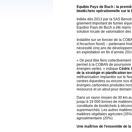
Equibio Pays de Buch : la premièr
biodéchets opérationnelle sur l
Initiée dès 2013 par la SAS Benoit 
gisement important de fumier équin
Equibio Pays de Buch a été repris
solution locale de valorisation des
Installée sur un foncier de la C
d’Arcachon Nord) – partenaire hist
nécessité cinq ans de développemen
en exploitation en fin d’année 202
« On peut être fiers collectivement
permet à la COBAN de poursuivre
énergies vertes. » indique
Cédric 
de la stratégie et planification t
méthanisation implantée sur le Nor
centres équestres ou encore nos d
énergies carbonées produites hors 
ressource et un atout pour demain 
Dans un rayon moyen de 30 km aut
jusqu’à 19 000 tonnes de matières
constituée de biodéchets à décondi
supermarchés. Les autres matières 
matières végétales agricoles (35%)
agroalimentaire (20%).
Une maîtrise de l’ensemble de la