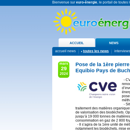
Bienvenue sur
euro-énergie
, le portail de toutes
ACCUEIL
NEWS
accueil news
toutes les news
interview
mars
Pose de la 1ère pierre
29
Equibio Pays de Buc
2024
- CV
renou
d’in
éner
posen
méth
- Sit
traitement des matières organiques
de valorisation des biodéchets. Opé
jusqu’à 19 000 tonnes de matières 
consommation en gaz de 2 800 foy
- Il s’agira de la 1ère unité de méth
notamment les biodéchets, mise en