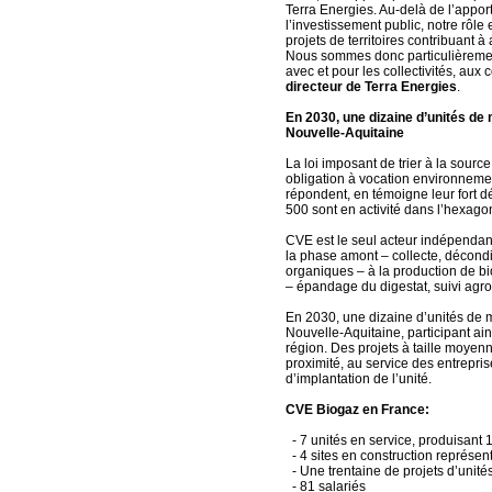
Terra Energies. Au-delà de l’apport
l’investissement public, notre rôle
projets de territoires contribuant à
Nous sommes donc particulièrement
avec et pour les collectivités, aux
directeur de Terra Energies
.
En 2030, une dizaine d’unités de
Nouvelle-Aquitaine
La loi imposant de trier à la sourc
obligation à vocation environnemen
répondent, en témoigne leur fort 
500 sont en activité dans l’hexago
CVE est le seul acteur indépendant
la phase amont – collecte, décond
organiques – à la production de bi
– épandage du digestat, suivi ag
En 2030, une dizaine d’unités de 
Nouvelle-Aquitaine, participant ai
région. Des projets à taille moyen
proximité, au service des entreprise
d’implantation de l’unité.
CVE Biogaz en France:
- 7 unités en service, produisan
- 4 sites en construction représ
- Une trentaine de projets d’unit
- 81 salariés