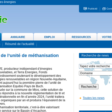
 les énergies
Publicité
Cont
ANNUAIRE
EMPLOI
RESSOURCES
VOTRE
s
Résumé de l'actualité
 de l’unité de méthanisation
Recherche de news
h
E, producteur indépendant d’énergies
velables, et Terra Energies, Fonds
vestissement soutenant le développement des
gies renouvelables en région Nouvelle-Aquitaine,
t aujourd’hui la première pierre de l’unité de
anisation Equibio Pays de Buch.
uée sur la commune de Mios, cette solution de
 répondra à la nouvelle réglementation de tri et
rationnelle en fin d’année 2024, l’unité traitera
Toutes les news
organiques par an et produira l’équivalent de la
ers.
anisation territoriale, c’est-à-dire valorisant
 service sur le Bassin d’Arcachon.