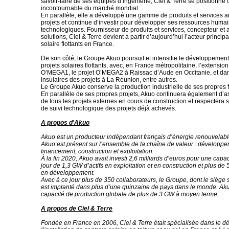
savoir-faire de ses équipes d’ingénierie, Ciel & Terre se positionn
incontournable du marché mondial.
En parallèle, elle a développé une gamme de produits et services a
projets et continue d’investir pour développer ses ressources humai
technologiques. Fournisseur de produits et services, concepteur et 
solutions, Ciel & Terre devient à partir d’aujourd’hui l’acteur principa
solaire flottants en France.
De son côté, le Groupe Akuo poursuit et intensifie le développemen
projets solaires flottants, avec, en France métropolitaine, l’extension
O’MEGA1, le projet O’MEGA2 à Raissac d’Aude en Occitanie, et dans 
insulaires des projets à La Réunion, entre autres.
Le Groupe Akuo conserve la production industrielle de ses propres fl
En parallèle de ses propres projets, Akuo continuera également d’as
de tous les projets externes en cours de construction et respecter
de suivi technologique des projets déjà achevés.
A propos d'Akuo
Akuo est un producteur indépendant français d’énergie renouvelable
Akuo est présent sur l’ensemble de la chaîne de valeur : développe
financement, construction et exploitation.
À la fin 2020, Akuo avait investi 2,6 milliards d’euros pour une capac
jour de 1,3 GW d’actifs en exploitation et en construction et plus de
en développement.
Avec à ce jour plus de 350 collaborateurs, le Groupe, dont le siège s
est implanté dans plus d’une quinzaine de pays dans le monde. Ak
capacité de production globale de plus de 3 GW à moyen terme.
A propos de Ciel & Terre
Fondée en France en 2006, Ciel & Terre était spécialisée dans le 