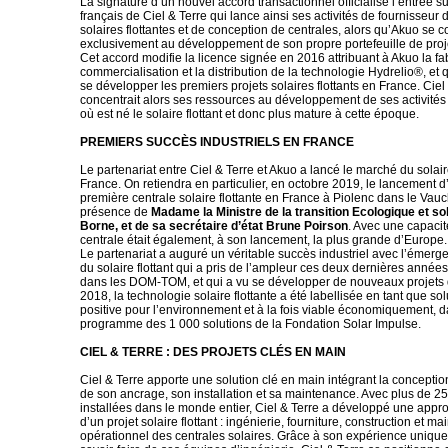
La signature d’un nouvel accord transactionnel officialise l’entrée s
français de Ciel & Terre qui lance ainsi ses activités de fournisseur 
solaires flottantes et de conception de centrales, alors qu’Akuo se 
exclusivement au développement de son propre portefeuille de projet
Cet accord modifie la licence signée en 2016 attribuant à Akuo la fab
commercialisation et la distribution de la technologie Hydrelio®, et q
se développer les premiers projets solaires flottants en France. Ciel
concentrait alors ses ressources au développement de ses activités
où est né le solaire flottant et donc plus mature à cette époque.
PREMIERS SUCCÈS INDUSTRIELS EN FRANCE
Le partenariat entre Ciel & Terre et Akuo a lancé le marché du solaire
France. On retiendra en particulier, en octobre 2019, le lancement 
première centrale solaire flottante en France à Piolenc dans le Vauc
présence de
Madame la Ministre de la transition Ecologique et sol
Borne, et de sa secrétaire d’état Brune Poirson
. Avec une capaci
centrale était également, à son lancement, la plus grande d’Europe.
Le partenariat a auguré un véritable succès industriel avec l’émer
du solaire flottant qui a pris de l’ampleur ces deux dernières année
dans les DOM-TOM, et qui a vu se développer de nouveaux projets 
2018, la technologie solaire flottante a été labellisée en tant que solu
positive pour l’environnement et à la fois viable économiquement, d
programme des 1 000 solutions de la Fondation Solar Impulse.
CIEL & TERRE : DES PROJETS CLÉS EN MAIN
Ciel & Terre apporte une solution clé en main intégrant la conception
de son ancrage, son installation et sa maintenance. Avec plus de 25
installées dans le monde entier, Ciel & Terre a développé une app
d’un projet solaire flottant : ingénierie, fourniture, construction et ma
opérationnel des centrales solaires. Grâce à son expérience unique