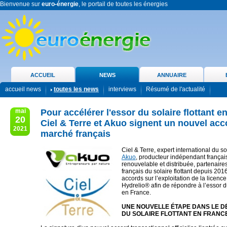
Bienvenue sur
euro-énergie
, le portail de toutes les énergies
ACCUEIL
NEWS
ANNUAIRE
accueil news
toutes les news
interviews
Résumé de l'actualité
mai
Pour accélérer l'essor du solaire flottant e
20
Ciel & Terre et Akuo signent un nouvel acc
2021
marché français
Ciel & Terre, expert international du sola
Akuo
, producteur indépendant françai
renouvelable et distribuée, partenaire
français du solaire flottant depuis 2016
accords sur l’exploitation de la licenc
Hydrelio® afin de répondre à l’essor du
en France.
UNE NOUVELLE ÉTAPE DANS LE 
DU SOLAIRE FLOTTANT EN FRANC