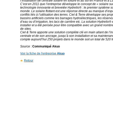
l’installation de centrale solaire en toiture et au sol en France et à 
C’est en 2011 que l’entreprise développe le concept de « solaire su
technologie innovante et brevetée Hydrelio® : le premier système sol
monde. Le solaire flottant est une réponse directe au manque d’esp
conflits liés à l’utilisation des terres. Ciel & Terre développe ses pro
bassins artificiels comme les barrages hydroélectriques, les réservo
d’eau ou d’irrigation, les lacs de carrière etc. La solution Hydrelio® e
installer et a été pensée pour être compatible avec un grand nombr
de sites.
Ciel & Terre apporte une solution complète clé en main allant de l’in
centrale et de son ancrage, jusqu’à son installation et sa maintenan
compte aujourd’hui 250 projets dans le monde soit un total de 520
Source
:
Communiqué Akuo
Voir la fiche de l'entreprise
Akuo
Retour