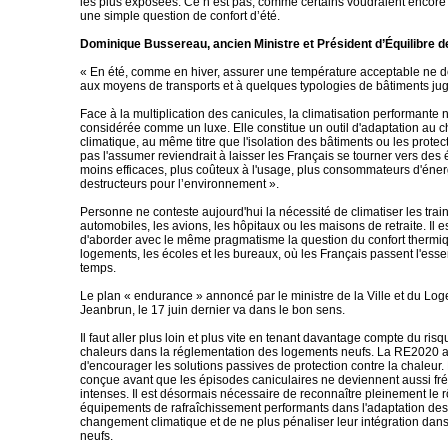
les plus exposées. Ce n’est pas, comme certains voudraient encore le
une simple question de confort d’été.
Dominique Bussereau, ancien Ministre et Président d’Équilibre 
« En été, comme en hiver, assurer une température acceptable ne doi
aux moyens de transports et à quelques typologies de bâtiments jug
Face à la multiplication des canicules, la climatisation performante n
considérée comme un luxe. Elle constitue un outil d'adaptation au
climatique, au même titre que l'isolation des bâtiments ou les protec
pas l'assumer reviendrait à laisser les Français se tourner vers de
moins efficaces, plus coûteux à l'usage, plus consommateurs d'éner
destructeurs pour l’environnement ».
Personne ne conteste aujourd'hui la nécessité de climatiser les train
automobiles, les avions, les hôpitaux ou les maisons de retraite. Il e
d'aborder avec le même pragmatisme la question du confort thermi
logements, les écoles et les bureaux, où les Français passent l'essen
temps.
Le plan « endurance » annoncé par le ministre de la Ville et du Lo
Jeanbrun, le 17 juin dernier va dans le bon sens.
Il faut aller plus loin et plus vite en tenant davantage compte du risq
chaleurs dans la réglementation des logements neufs. La RE2020 a
d'encourager les solutions passives de protection contre la chaleur. 
conçue avant que les épisodes caniculaires ne deviennent aussi fré
intenses. Il est désormais nécessaire de reconnaître pleinement le 
équipements de rafraîchissement performants dans l'adaptation des
changement climatique et de ne plus pénaliser leur intégration dans
neufs.