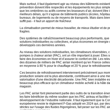
Mais surtout, il faut également agir au niveau des bâtiments existan
prévention doivent être respectés et les équipements les plus simple
que les ombrières ou actifs comme les brasseurs d’air, doivent être i
meilleurs délais, qu’il s’agisse de bâtiments publics (écoles, hôpitau
bureaux, de logements ou de moyens de transports. Mais dans bien
suffit pas - il faut un apport de fraîcheur.
La climatisation permet de mieux travailler, de mieux étudier et de p
fragiles.
Des systèmes de rafraîchissement beaucoup plus performants, que 
solutions individuelles ou collectives, et plus économes en énergie 
développés ces dernières années.
Au niveau des solutions individuelles, les climatiseurs réversibles, c
pompes à chaleur air/air (PAC), ont un rôle important à jouer. Elles
faire des économies en hiver et d’assurer le confort en été. Les rele
des dizaines de milliers de PAC air/air montrent qu’en France celles-
en moyenne à 80 % pour le chauffage et 20 % pour le refroidisseme
Ces besoins de refroidissement interviennent précisément aux mom
production solaire est la plus abondante, contribuant ainsi à une me
valorisation d'une électricité décarbonée. Une PAC bien installée es
beaucoup plus efficace qu’un climatiseur mobile acheté à la hâte d
magasin.
Les PAC air/air font pleinement partie des outils de la transition énerg
les faire bénéficier du même soutien que les PAC air/eau et faciliter 
développement de l’industrie nationale. Il faut également que la C
européenne revoie le règlement F-Gas adopté en 2024 qui, par des l
strictes sur l'usage des fluides frigorigènes, fait peser sur les PAC ai