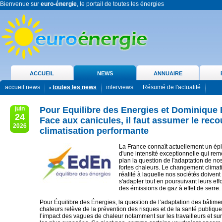
Bienvenue sur
euro-énergie
, le portail de toutes les énergies
ACCUEIL
NEWS
ANNUAIRE
accueil news
toutes les news
interviews
Résumé de l'actualité
juin
Pour Equilibre des Energies et Dominique
24
Face aux canicules, il faut assumer le reco
2026
climatisation performante
La France connaît actuellement un ép
d'une intensité exceptionnelle qui rem
plan la question de l'adaptation de no
fortes chaleurs. Le changement climat
réalité à laquelle nos sociétés doiven
s'adapter tout en poursuivant leurs eff
des émissions de gaz à effet de serre.
Pour Équilibre des Énergies, la question de l’adaptation des bâtimen
chaleurs relève de la prévention des risques et de la santé publiqu
l’impact des vagues de chaleur notamment sur les travailleurs et sur