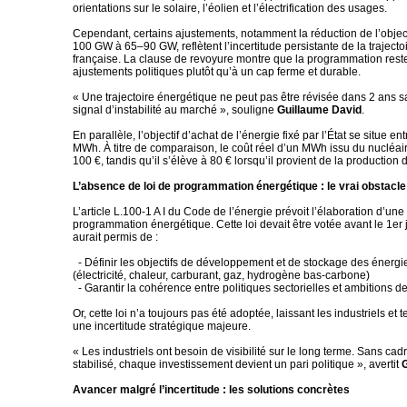
orientations sur le solaire, l’éolien et l’électrification des usages.
Cependant, certains ajustements, notamment la réduction de l’object
100 GW à 65–90 GW, reflètent l’incertitude persistante de la traject
française. La clause de revoyure montre que la programmation res
ajustements politiques plutôt qu’à un cap ferme et durable.
« Une trajectoire énergétique ne peut pas être révisée dans 2 ans 
signal d’instabilité au marché », souligne
Guillaume David
.
En parallèle, l’objectif d’achat de l’énergie fixé par l’État se situe en
MWh. À titre de comparaison, le coût réel d’un MWh issu du nucléair
100 €, tandis qu’il s’élève à 80 € lorsqu’il provient de la production 
L’absence de loi de programmation énergétique : le vrai obstacle
L’article L.100-1 A I du Code de l’énergie prévoit l’élaboration d’une 
programmation énergétique. Cette loi devait être votée avant le 1er j
aurait permis de :
- Définir les objectifs de développement et de stockage des énerg
(électricité, chaleur, carburant, gaz, hydrogène bas-carbone)
- Garantir la cohérence entre politiques sectorielles et ambitions 
Or, cette loi n’a toujours pas été adoptée, laissant les industriels et t
une incertitude stratégique majeure.
« Les industriels ont besoin de visibilité sur le long terme. Sans cadre
stabilisé, chaque investissement devient un pari politique », avertit
Avancer malgré l’incertitude : les solutions concrètes