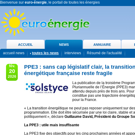
Bienvenue sur
euro-énergie
, le portail de toutes les énergies
ACCUEIL
NEWS
ANNUAIRE
accueil news
toutes les news
interviews
Résumé de l'actualité
fév.
PPE3 : sans cap législatif clair, la transitio
20
énergétique française reste fragile
2026
La publication de la troisième Progra
Pluriannuelle de l’Énergie (PPE3) ma
attendu depuis près de trois ans. Pour 
constitue pas une trajectoire énergétiq
pour la France.
« La transition énergétique ne peut pas reposer uniquement sur d
programmation. Elle doit être sécurisée par une loi claire, stable e
politiquement », déclare
Guillaume David, Président du Groupe So
La PPE3 : utile mais insuffisante
La PPE3 fixe des objectifs pour les cinq prochaines années et appo