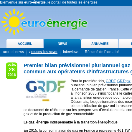
Bienvenue sur
euro-énergie
, le portail de toutes les énergies
ACCUEIL
NEWS
ANNUAIRE
accueil news
toutes les news
interviews
Résumé de l'actualité
octo.
Premier bilan prévisionnel pluriannuel gaz
28
commun aux opérateurs d’infrastructures 
2016
Pour la première fois,
GRDF
,
GRTgaz
publient un bilan prévisionnel pluri
la demande de gaz en France. Cette v
à l’horizon 2035 s’inscrit dans le cadre 
à la transition énergétique pour la cro
Désormais, les gestionnaires des rése
et de distribution de gaz ont la respons
ce document de référence sur les perspectives d’évolution de la c
gaz et de la production de gaz renouvelable.
Le gaz, énergie indispensable à la transition énergétique
En 2015, la consommation de gaz en France a représenté 461 TWh,