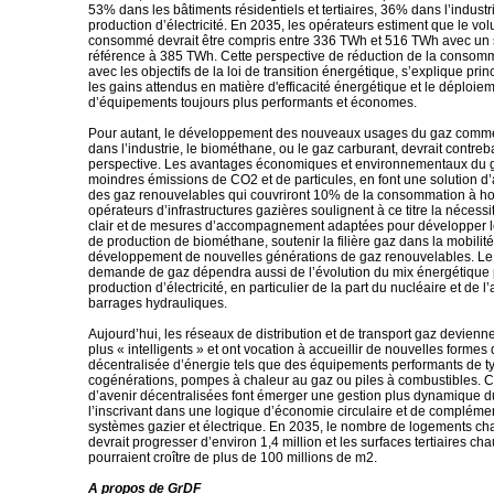
53% dans les bâtiments résidentiels et tertiaires, 36% dans l’indust
production d’électricité. En 2035, les opérateurs estiment que le v
consommé devrait être compris entre 336 TWh et 516 TWh avec un 
référence à 385 TWh. Cette perspective de réduction de la consom
avec les objectifs de la loi de transition énergétique, s’explique pri
les gains attendus en matière d'efficacité énergétique et le déploie
d’équipements toujours plus performants et économes.
Pour autant, le développement des nouveaux usages du gaz comme
dans l’industrie, le biométhane, ou le gaz carburant, devrait contreb
perspective. Les avantages économiques et environnementaux du 
moindres émissions de CO2 et de particules, en font une solution d’
des gaz renouvelables qui couvriront 10% de la consommation à ho
opérateurs d’infrastructures gazières soulignent à ce titre la nécess
clair et de mesures d’accompagnement adaptées pour développer le
de production de biométhane, soutenir la filière gaz dans la mobilité 
développement de nouvelles générations de gaz renouvelables. Le 
demande de gaz dépendra aussi de l’évolution du mix énergétique 
production d’électricité, en particulier de la part du nucléaire et de l’
barrages hydrauliques.
Aujourd’hui, les réseaux de distribution et de transport gaz devienn
plus « intelligents » et ont vocation à accueillir de nouvelles formes
décentralisée d’énergie tels que des équipements performants de t
cogénérations, pompes à chaleur au gaz ou piles à combustibles. C
d’avenir décentralisées font émerger une gestion plus dynamique d
l’inscrivant dans une logique d’économie circulaire et de complémen
systèmes gazier et électrique. En 2035, le nombre de logements ch
devrait progresser d’environ 1,4 million et les surfaces tertiaires ch
pourraient croître de plus de 100 millions de m2.
A propos de GrDF