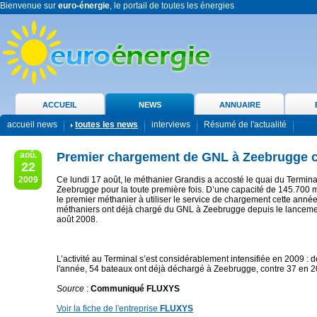
Bienvenue sur
euro-énergie
, le portail de toutes les énergies
ACCUEIL
NEWS
ANNUAIRE
accueil news
toutes les news
interviews
Résumé de l'actualité
aoû.
Premier chargement de GNL à Zeebrugge c
22
2009
Ce lundi 17 août, le méthanier Grandis a accosté le quai du Termin
Zeebrugge pour la toute première fois. D’une capacité de 145.700 m
le premier méthanier à utiliser le service de chargement cette année.
méthaniers ont déjà chargé du GNL à Zeebrugge depuis le lanceme
août 2008.
L’activité au Terminal s’est considérablement intensifiée en 2009 : 
l'année, 54 bateaux ont déjà déchargé à Zeebrugge, contre 37 en 
Source
:
Communiqué FLUXYS
Voir la fiche de l'entreprise
FLUXYS