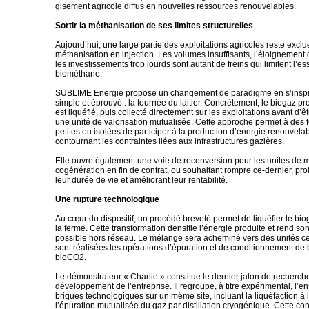
gisement agricole diffus en nouvelles ressources renouvelables.
Sortir la méthanisation de ses limites structurelles
Aujourd’hui, une large partie des exploitations agricoles reste exclu
méthanisation en injection. Les volumes insuffisants, l’éloignement
les investissements trop lourds sont autant de freins qui limitent l’ess
biométhane.
SUBLIME Energie propose un changement de paradigme en s’inspi
simple et éprouvé : la tournée du laitier. Concrètement, le biogaz pr
est liquéfié, puis collecté directement sur les exploitations avant d’
une unité de valorisation mutualisée. Cette approche permet à des 
petites ou isolées de participer à la production d’énergie renouvelab
contournant les contraintes liées aux infrastructures gazières.
Elle ouvre également une voie de reconversion pour les unités de 
cogénération en fin de contrat, ou souhaitant rompre ce-dernier, pro
leur durée de vie et améliorant leur rentabilité.
Une rupture technologique
Au cœur du dispositif, un procédé breveté permet de liquéfier le bi
la ferme. Cette transformation densifie l’énergie produite et rend son
possible hors réseau. Le mélange sera acheminé vers des unités ce
sont réalisées les opérations d’épuration et de conditionnement de
bioCO2.
Le démonstrateur « Charlie » constitue le dernier jalon de recherche
développement de l’entreprise. Il regroupe, à titre expérimental, l’
briques technologiques sur un même site, incluant la liquéfaction à 
l’épuration mutualisée du gaz par distillation cryogénique. Cette co