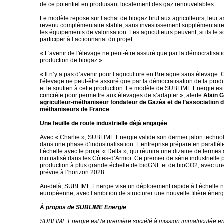
de ce potentiel en produisant localement des gaz renouvelables.
Le modèle repose sur l’achat de biogaz brut aux agriculteurs, leur 
revenu complémentaire stable, sans investissement supplémentair
les équipements de valorisation. Les agriculteurs peuvent, si ils le s
participer à l’actionnariat du projet.
« L'avenir de l'élevage ne peut-être assuré que par la démocratisati
production de biogaz »
« Il n’y a pas d’avenir pour l’agriculture en Bretagne sans élevage. O
l'élevage ne peut-être assuré que par la démocratisation de la prod
et le soutien à cette production. Le modèle de SUBLIME Energie est 
concrète pour permettre aux élevages de s’adapter », alerte
Alain G
agriculteur-méthaniseur fondateur de Gazéa et de l’association d
méthaniseurs de France
.
Une feuille de route industrielle déjà engagée
Avec « Charlie », SUBLIME Energie valide son dernier jalon technol
dans une phase d’industrialisation. L’entreprise prépare en parallè
l’échelle avec le projet « Delta », qui réunira une dizaine de fermes
mutualisé dans les Côtes-d’Armor. Ce premier de série industrielle 
production à plus grande échelle de bioGNL et de bioCO2, avec un
prévue à l’horizon 2028.
Au-delà, SUBLIME Energie vise un déploiement rapide à l’échelle n
européenne, avec l’ambition de structurer une nouvelle filière énerg
À propos de SUBLIME Energie
SUBLIME Energie est la première société à mission immatriculée e