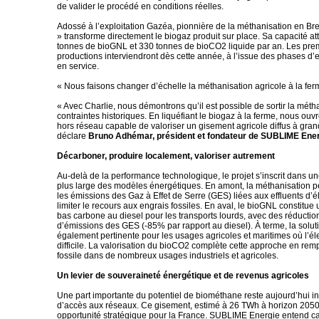
de valider le procédé en conditions réelles.
Adossé à l’exploitation Gazéa, pionnière de la méthanisation en Br
» transforme directement le biogaz produit sur place. Sa capacité at
tonnes de bioGNL et 330 tonnes de bioCO2 liquide par an. Les pre
productions interviendront dès cette année, à l’issue des phases d’
en service.
« Nous faisons changer d’échelle la méthanisation agricole à la fe
« Avec Charlie, nous démontrons qu’il est possible de sortir la méth
contraintes historiques. En liquéfiant le biogaz à la ferme, nous ou
hors réseau capable de valoriser un gisement agricole diffus à gran
déclare
Bruno Adhémar, président et fondateur de SUBLIME Ene
Décarboner, produire localement, valoriser autrement
Au-delà de la performance technologique, le projet s’inscrit dans u
plus large des modèles énergétiques. En amont, la méthanisation p
les émissions des Gaz à Effet de Serre (GES) liées aux effluents d’
limiter le recours aux engrais fossiles. En aval, le bioGNL constitue 
bas carbone au diesel pour les transports lourds, avec des réduction
d’émissions des GES (-85% par rapport au diesel). À terme, la solut
également pertinente pour les usages agricoles et maritimes où l’élec
difficile. La valorisation du bioCO2 complète cette approche en re
fossile dans de nombreux usages industriels et agricoles.
Un levier de souveraineté énergétique et de revenus agricoles
Une part importante du potentiel de biométhane reste aujourd’hui in
d’accès aux réseaux. Ce gisement, estimé à 26 TWh à horizon 2050
opportunité stratégique pour la France. SUBLIME Energie entend ca