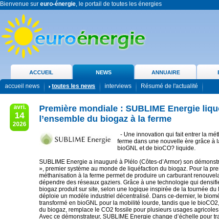
Bienvenue sur
euro-énergie
, le portail de toutes les énergies
ACCUEIL
NEWS
ANNUAIRE
accueil news
toutes les news
interviews
Résumé de l'actualité
avri.
Première mondiale : SUBLIME Energie liqu
14
l’ensemble du biogaz à la ferme
2026
- Une innovation qui fait entrer la mét
ferme dans une nouvelle ère grâce à l
bioGNL et de bioCO? liquide.
SUBLIME Energie a inauguré à Plélo (Côtes-d’Armor) son démonstr
», premier système au monde de liquéfaction du biogaz. Pour la prem
méthanisation à la ferme permet de produire un carburant renouvel
dépendre des réseaux gaziers. Grâce à une technologie qui densifie
biogaz produit sur site, selon une logique inspirée de la tournée du la
déploie un modèle industriel décentralisé. Dans ce-dernier, le biom
transformé en bioGNL pour la mobilité lourde, tandis que le bioCO2,
du biogaz, remplace le CO2 fossile pour plusieurs usages agricoles e
Avec ce démonstrateur, SUBLIME Energie change d’échelle pour tr