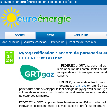
Bienvenue sur
euro-énergie
, le portail de toutes les énergies
ACCUEIL
NEWS
ANNUAIRE
accueil news
toutes les news
interviews
Résumé de l'actualité
nove.
Pyrogazéification : accord de partenariat e
14
FEDEREC et GRTgaz
2024
- FEDEREC et GRTgaz, partenaires 
la valorisation des combustibles solid
récupération (CSR) en gaz renouvelab
carbone
FEDEREC, la Fédération des Entrepri
Recyclage, et
GRTgaz
ont signé un a
partenariat pour développer la technologie de pyrogazéification(1)
solides de récupération (CSR) afin de produire du gaz renouvelabl
au cœur des territoires.
FEDEREC et GRTgaz poursuivent le même objectif d’industrialisatio
innovantes et circulaires pour la valorisation énergétique en gaz r