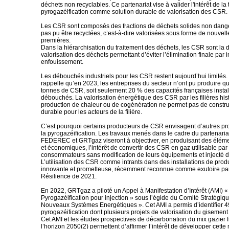
déchets non recyclables. Ce partenariat vise à valider l'intérêt de l
pyrogazéification comme solution durable de valorisation des CSR.
Les CSR sont composés des fractions de déchets solides non dange
pas pu être recyclées, c’est-à-dire valorisées sous forme de nouvel
premières.
Dans la hiérarchisation du traitement des déchets, les CSR sont la 
valorisation des déchets permettant d’éviter l’élimination finale par 
enfouissement.
Les débouchés industriels pour les CSR restent aujourd’hui limit
rappelle qu’en 2023, les entreprises du secteur n’ont pu produire 
tonnes de CSR, soit seulement 20 % des capacités françaises instal
débouchés. La valorisation énergétique des CSR par les filières his
production de chaleur ou de cogénération ne permet pas de constr
durable pour les acteurs de la filière.
C’est pourquoi certains producteurs de CSR envisagent d’autres pr
la pyrogazéification. Les travaux menés dans le cadre du partenaria
FEDEREC et GRTgaz viseront à objectiver, en produisant des élém
et économiques, l’intérêt de convertir des CSR en gaz utilisable par 
consommateurs sans modification de leurs équipements et injecté d
L’utilisation des CSR comme intrants dans des installations de prod
innovante et prometteuse, récemment reconnue comme exutoire par 
Résilience de 2021.
En 2022, GRTgaz a piloté un Appel à Manifestation d’Intérêt (AMI) «
Pyrogazéification pour injection » sous l’égide du Comité Stratégiqu
Nouveaux Systèmes Energétiques ». Cet AMI a permis d’identifier 4
pyrogazéification dont plusieurs projets de valorisation du gisemen
Cet AMI et les études prospectives de décarbonation du mix gazier f
l’horizon 2050(2) permettent d’affirmer l’intérêt de développer cette 