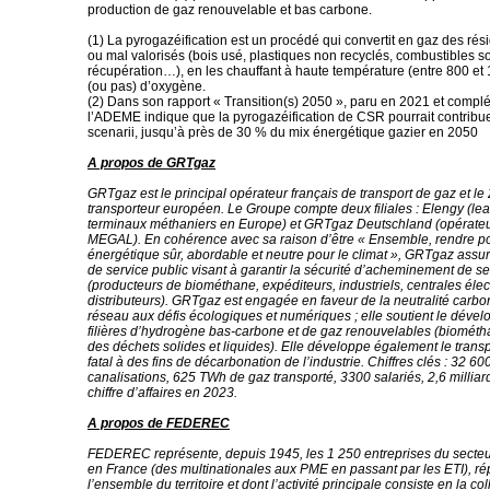
production de gaz renouvelable et bas carbone.
(1) La pyrogazéification est un procédé qui convertit en gaz des rés
ou mal valorisés (bois usé, plastiques non recyclés, combustibles s
récupération…), en les chauffant à haute température (entre 800 et
(ou pas) d’oxygène.
(2) Dans son rapport « Transition(s) 2050 », paru en 2021 et compl
l’ADEME indique que la pyrogazéification de CSR pourrait contribuer
scenarii, jusqu’à près de 30 % du mix énergétique gazier en 2050
A propos de GRTgaz
GRTgaz est le principal opérateur français de transport de gaz et l
transporteur européen. Le Groupe compte deux filiales : Elengy (le
terminaux méthaniers en Europe) et GRTgaz Deutschland (opérate
MEGAL). En cohérence avec sa raison d’être « Ensemble, rendre po
énergétique sûr, abordable et neutre pour le climat », GRTgaz assu
de service public visant à garantir la sécurité d’acheminement de se
(producteurs de biométhane, expéditeurs, industriels, centrales élec
distributeurs). GRTgaz est engagée en faveur de la neutralité carb
réseau aux défis écologiques et numériques ; elle soutient le déve
filières d’hydrogène bas-carbone et de gaz renouvelables (biométh
des déchets solides et liquides). Elle développe également le trans
fatal à des fins de décarbonation de l’industrie. Chiffres clés : 32 6
canalisations, 625 TWh de gaz transporté, 3300 salariés, 2,6 milliar
chiffre d’affaires en 2023.
A propos de FEDEREC
FEDEREC représente, depuis 1945, les 1 250 entreprises du secteu
en France (des multinationales aux PME en passant par les ETI), rép
l’ensemble du territoire et dont l’activité principale consiste en la colle