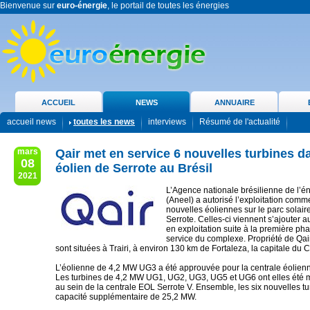
Bienvenue sur
euro-énergie
, le portail de toutes les énergies
ACCUEIL
NEWS
ANNUAIRE
accueil news
toutes les news
interviews
Résumé de l'actualité
mars
Qair met en service 6 nouvelles turbines d
08
éolien de Serrote au Brésil
2021
L’Agence nationale brésilienne de l’én
(Aneel) a autorisé l’exploitation comme
nouvelles éoliennes sur le parc solair
Serrote. Celles-ci viennent s’ajouter 
en exploitation suite à la première ph
service du complexe. Propriété de Qair 
sont situées à Trairi, à environ 130 km de Fortaleza, la capitale du 
L’éolienne de 4,2 MW UG3 a été approuvée pour la centrale éolienne
Les turbines de 4,2 MW UG1, UG2, UG3, UG5 et UG6 ont elles été m
au sein de la centrale EOL Serrote V. Ensemble, les six nouvelles t
capacité supplémentaire de 25,2 MW.