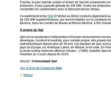
À terme, le parc hybride solaire et éolien de Serrote comprendra un 
éoliennes, d’une capacité globale de 205 MW. Toutes les éoliennes 
construites en collaboration avec le fabricant danois Vestas.
Ce partenariat entre
Qair
et Vestas au Brésil conduira également a
de 160 MW supplémentaires, qui seront installés sur le complexe é
Bezerra, dans les comtés de Macao et Afonso Bezerra, à Rio Grand
À propos de Qair
Qair est un producteur indépendant d’énergie exclusivement renouv
développe, construit et exploite, pour compte propre, des projets éol
hydroélectriques depuis plus de 30 ans. Les équipes de Qair sont 
pays en Europe, en Amérique Latine, en Afrique, et en Asie. En Fran
la seule turbine éolienne offshore (Vestas – 2 MW), installée dans l
FloatGen au Croisic depuis fin 2018.
Source
:
Communiqué Qair
Voir la fiche de l'entreprise
Qair
Retour