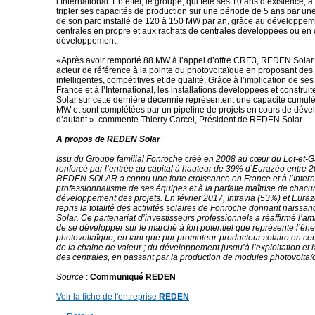
l’International. En effet, le groupe, qui fête ses 10 ans d’existence, 
tripler ses capacités de production sur une période de 5 ans par u
de son parc installé de 120 à 150 MW par an, grâce au développem
centrales en propre et aux rachats de centrales développées ou en
développement.
«Après avoir remporté 88 MW à l’appel d’offre CRE3, REDEN Solar 
acteur de référence à la pointe du photovoltaïque en proposant des
intelligentes, compétitives et de qualité. Grâce à l’implication de se
France et à l’International, les installations développées et constr
Solar sur cette dernière décennie représentent une capacité cumul
MW et sont complétées par un pipeline de projets en cours de dév
d’autant ». commente Thierry Carcel, Président de REDEN Solar.
A propos de REDEN Solar
Issu du Groupe familial Fonroche créé en 2008 au cœur du Lot-et-G
renforcé par l’entrée au capital à hauteur de 39% d’Eurazéo entre 
REDEN SOLAR a connu une forte croissance en France et à l’Intern
professionnalisme de ses équipes et à la parfaite maîtrise de chac
développement des projets. En février 2017, Infravia (53%) et Eura
repris la totalité des activités solaires de Fonroche donnant naiss
Solar. Ce partenariat d’investisseurs professionnels a réaffirmé l’a
de se développer sur le marché à fort potentiel que représente l’éne
photovoltaïque, en tant que pur promoteur-producteur solaire en couv
de la chaine de valeur ; du développement jusqu’à l’exploitation et
des centrales, en passant par la production de modules photovoltaï
Source
:
Communiqué REDEN
Voir la fiche de l'entreprise
REDEN