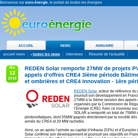
Bienvenue sur
euro-énergie
, le portail de toutes les énergies
ACCUEIL
NEWS
ANNUAIRE
accueil news
toutes les news
interviews
Résumé de l'actualité
fév.
REDEN Solar remporte 27MW de projets P
12
appels d’offres CRE4 3ième période Bâtime
2018
et ombrières et CRE4 Innovation - 1ère pér
REDEN Solar
, acteur de référence du
poursuit son développement en Franc
27MW à la 3ième session des appels d
organisés par la Commission de Régu
l’Energie (CRE). Avec ce nouveau s
SOLAR a remporté un total de 75MW d
photovoltaïques, dont 55MW gagnés directement par la société dès 
année du CRE4 et 20 MW rachetés.
Ainsi, un an après l’arrivée au capital d’Infravia (53%) et d’Euraz
Solar confirme son développement et poursuit ses objectifs en Fran