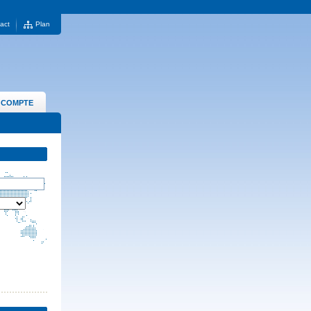
act
Plan
 COMPTE