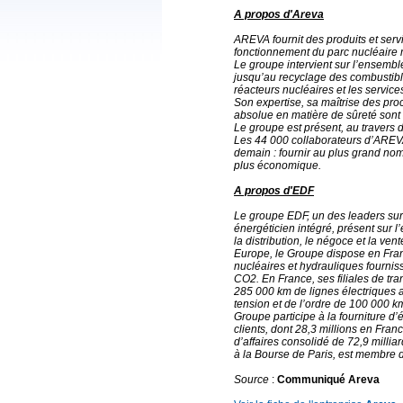
A propos d'Areva
AREVA fournit des produits et servi
fonctionnement du parc nucléaire 
Le groupe intervient sur l’ensembl
jusqu’au recyclage des combustibl
réacteurs nucléaires et les services
Son expertise, sa maîtrise des pr
absolue en matière de sûreté sont 
Le groupe est présent, au travers 
Les 44 000 collaborateurs d’AREVA
demain : fournir au plus grand nom
plus économique.
A propos d'EDF
Le groupe EDF, un des leaders sur
énergéticien intégré, présent sur l
la distribution, le négoce et la ven
Europe, le Groupe dispose en Fra
nucléaires et hydrauliques fournis
CO2. En France, ses filiales de trans
285 000 km de lignes électriques 
tension et de l’ordre de 100 000 k
Groupe participe à la fourniture d’
clients, dont 28,3 millions en Fran
d’affaires consolidé de 72,9 milli
à la Bourse de Paris, est membre 
Source
:
Communiqué Areva