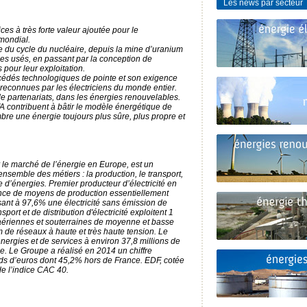
Les news par secteur
ces à très forte valeur ajoutée pour le
mondial.
e du cycle du nucléaire, depuis la mine d’uranium
es usés, en passant par la conception de
 pour leur exploitation.
océdés technologiques de pointe et son exigence
reconnues par les électriciens du monde entier.
de partenariats, dans les énergies renouvelables.
 contribuent à bâtir le modèle énergétique de
bre une énergie toujours plus sûre, plus propre et
 le marché de l’énergie en Europe, est un
’ensemble des métiers : la production, le transport,
te d’énergies. Premier producteur d’électricité en
nce de moyens de production essentiellement
sant à 97,6% une électricité sans émission de
port et de distribution d'électricité exploitent 1
aériennes et souterraines de moyenne et basse
m de réseaux à haute et très haute tension. Le
énergies et de services à environ 37,8 millions de
ce. Le Groupe a réalisé en 2014 un chiffre
ards d’euros dont 45,2% hors de France. EDF, cotée
de l’indice CAC 40.