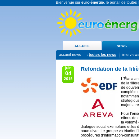
Bienvenue sur
euro-énergie
, le portail de toutes
ACCUEIL
NEWS
accueil news
toutes les news
interview
juin
Refondation de la fili
04
2015
L’État a a
de la filiè
de gouvern
complète co
notamment 
stratégique
majoritair
Pour l’ens
efforts de
la volonté 
dialogue social exemplaire et les 
poursuivre. Le groupe va étudier l’
procédures d’information-consultat