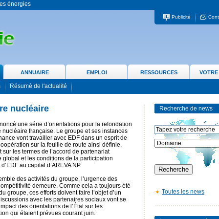
 les énergies
Publicité
Cont
ANNUAIRE
EMPLOI
RESSOURCES
VOTRE
s
Résumé de l'actualité
ère nucléaire
Recherche de news
nnoncé une série d’orientations pour la refondation
re nucléaire française. Le groupe et ses instances
ance vont travailler avec EDF dans un esprit de
opération sur la feuille de route ainsi définie,
sur les termes de l’accord de partenariat
 global et les conditions de la participation
e d’EDF au capital d’AREVA NP.
emble des activités du groupe, l’urgence des
 compétitivité demeure. Comme cela a toujours été
Toutes les news
du groupe, ces efforts doivent faire l’objet d’un
discussions avec les partenaires sociaux vont se
impact des orientations de l’État sur les
ion qui étaient prévues courant juin.