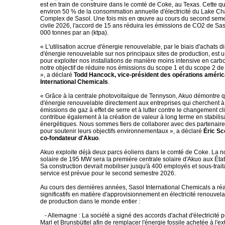
est en train de construire dans le comté de Coke, au Texas. Cette q
environ 50 % de la consommation annuelle d'électricité du Lake C
Complex de Sasol. Une fois mis en œuvre au cours du second seme
civile 2026, l'accord de 15 ans réduira les émissions de CO2 de Sas
000 tonnes par an (ktpa).
« L'utilisation accrue d'énergie renouvelable, par le biais d'achats dir
d'énergie renouvelable sur nos principaux sites de production, est u
pour exploiter nos installations de manière moins intensive en carbo
notre objectif de réduire nos émissions du scope 1 et du scope 2 de
», a déclaré
Todd Hancock, vice-président des opérations améric
International Chemicals
.
« Grâce à la centrale photovoltaïque de Tennyson, Akuo démontre qu
d'énergie renouvelable directement aux entreprises qui cherchent à 
émissions de gaz à effet de serre et à lutter contre le changement c
contribue également à la création de valeur à long terme en stabilis
énergétiques. Nous sommes fiers de collaborer avec des partenai
pour soutenir leurs objectifs environnementaux », a déclaré
Éric Sc
co-fondateur d'Akuo
.
Akuo exploite déjà deux parcs éoliens dans le comté de Coke. La n
solaire de 195 MW sera la première centrale solaire d'Akuo aux État
Sa construction devrait mobiliser jusqu'à 400 employés et sous-trait
service est prévue pour le second semestre 2026.
Au cours des dernières années, Sasol International Chemicals a réa
significatifs en matière d'approvisionnement en électricité renouvela
de production dans le monde entier :
- Allemagne : La société a signé des accords d'achat d'électricité p
Marl et Brunsbüttel afin de remplacer l'énergie fossile achetée à l'ex