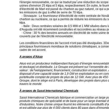
l'énergie renouvelable, ce qui se traduit par une réduction du scope
usines d'environ 25 ktpa et 5 ktpa, respectivement. En outre, le four
d'électricité de Marl est passé du charbon au gaz naturel, ce qui a 
les émissions de gaz à effet de serre de 70 ktpa.
- Slovaquie : Le fournisseur d'électricité de notre centrale de Nov
charbon au nucléaire, ce qui a permis de réduire les émissions du 
ktpa.
- Italie : Deux centrales solaires de 0,5 MW et 1 MW situées dans l
d'Augusta ont été récemment construites et raccordées au réseau pu
- Chine : 30 % des besoins annuels en électricité de notre usine d
couverts par de l'électricité renouvelable.
Les conditions financières de l'accord n'ont pas été divulguées. 3De
principaux fournisseurs mondiaux de solutions climatiques, a consei
cadre de cet accord.
A propos d’Akuo
Akuo est un producteur indépendant français d’énergie renouvelable
et stockage) et distribuée. Le Groupe est présent sur l’ensemble de
valeur : de?veloppement, financement, construction et exploitation. 
disposait d’une capacité totale de 1,9 GW en exploitation ou en cons
portefeuille complet de projets de plus de 12 GW. Avec plus de 450
Groupe, dont le siège est à Paris, développe des projets dans plus 
travers le monde
À propos de Sasol International Chemicals
Sasol International Chemicals fabrique et commercialise un large po
produits chimiques de spécialité et de base pour un large éventail d'
d'industries. Notre chimie unique fournit les éléments constitutifs d'
et est utilisée par plus de 4 000 clients dans 80 pays dans d'innomb