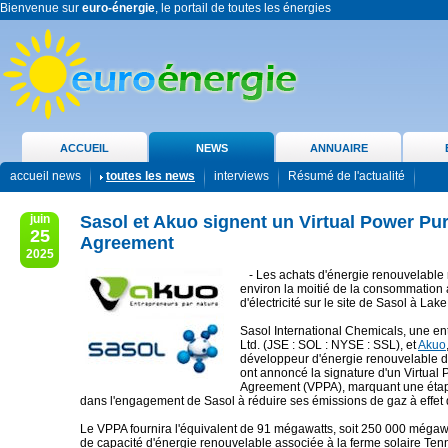
Bienvenue sur
euro-énergie
, le portail de toutes les énergies
ACCUEIL
NEWS
ANNUAIRE
accueil news
toutes les news
interviews
Résumé de l'actualité
juin
Sasol et Akuo signent un Virtual Power Pu
25
Agreement
2025
- Les achats d'énergie renouvelable 
environ la moitié de la consommation
d'électricité sur le site de Sasol à Lak
Sasol International Chemicals, une en
Ltd. (JSE : SOL : NYSE : SSL), et
Akuo
développeur d'énergie renouvelable d
ont annoncé la signature d'un Virtual
Agreement (VPPA), marquant une étap
dans l'engagement de Sasol à réduire ses émissions de gaz à effet 
Le VPPA fournira l'équivalent de 91 mégawatts, soit 250 000 mégaw
de capacité d'énergie renouvelable associée à la ferme solaire Te