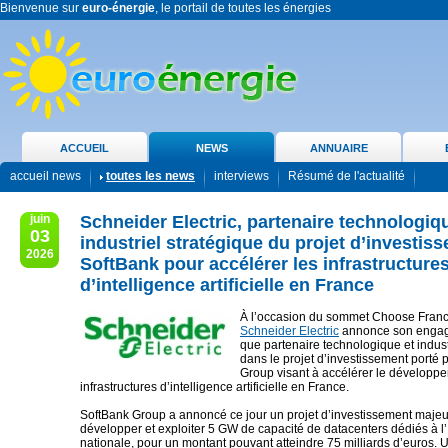
Bienvenue sur
euro-énergie
, le portail de toutes les énergies
ACCUEIL
NEWS
ANNUAIRE
accueil news
toutes les news
interviews
Résumé de l'actualité
juin
Schneider Electric, partenaire technologiq
03
industriel stratégique du projet d’investis
2026
SoftBank pour accélérer les infrastructure
d’intelligence artificielle en France
À l’occasion du sommet Choose Fran
Schneider Electric
annonce son engag
que partenaire technologique et indust
dans le projet d’investissement porté 
Group visant à accélérer le développ
infrastructures d’intelligence artificielle en France.
SoftBank Group a annoncé ce jour un projet d’investissement majeur
développer et exploiter 5 GW de capacité de datacenters dédiés à l’I
nationale, pour un montant pouvant atteindre 75 milliards d’euros.