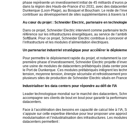
phase représente un investissement initial de 45 milliards d’euros p
dans la région des Hauts-de-France d’ici 2031, avec des datacenter
Dunkerque (Loon-Plage), au Bosquel et Bouchain. Le reste de l’inv
contribuer au développement de sites supplémentaires à travers la 
Au cœur du projet : Schneider Electric, partenaire en technologie
Dans ce projet, Schneider Electric intervient comme partenaire tec
référence sur les infrastructures énergétiques, au service de l’ambit
SoftBank. Pour ce projet, Schneider Electric contribue à concevoir et
l’infrastructure et les modules d’alimentation électriques.
Un partenariat industriel stratégique pour accélérer le déploieme
Pour permettre le déploiement rapide du projet, et notamment la con
première phase d’investissement, Schneider Electric projette d’inves
une usine de modules de datacenters préfabriqués (data center po
le Port de Dunkerque. Ces modules préfabriqués intègrent les tech
tension, moyenne tension, énergie sécurisée et refroidissement pr
plusieurs sites de production de Schneider Electric situés en Franc
Industrialiser les data centers pour répondre au défi de l’IA
Leader technologique mondial sur le marché des datacenters, Schne
accompagne ses clients de bout en bout pour garantir la performanc
datacenters.
Face à l’accélération des besoins en capacité de calcul liée à l’IA, 
s’appuie sur cette expertise étendue pour leur proposer une approc
modularisation et l’industrialisation des infrastructures. Les module
datacenters permettent :