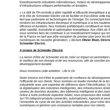
investissements industriels internationaux, moteur du développeme
d’infrastructures critiques performantes et durables.
« Le défi de l'IA consiste à allier rapidité et efficacité énergétique 
et le rôle de Schneider Electric est de faciliter et d'accélérer cette t
tant que partenaire en technologies de l’énergie. En connectant éne
rendons les infrastructures électrique et numérique à la fois hautem
efficaces et durables. Nos modules préfabriqués constituent un levie
allier rapidité, évolutivité et optimisation énergétique. Aux côtés de
nous sommes fiers de contribuer à un investissement majeur qui ren
de la France en tant que pôle européen de premier plan pour les inf
numériques de nouvelle génération, » déclare
Olivier Blum, Direct
Schneider Electric
.
A propos de Schneider Electric
La raison d’être de Schneider est de créer un Impact en permettant 
le meilleur de son énergie et de ses ressources, afin de concilier pr
développement durable.
Nous nommons cette ambition : Life Is On.
Notre mission est d’être le partenaire de confiance du développeme
l’efficacité de nos clients. Nous sommes un leader mondial de la te
industrielle avec une expertise de référence dans l’électrification, l’
la digitalisation des industries intelligentes, des infrastructures résil
centres de données durables, des bâtiments intelligents et des maiso
Grâce à notre profonde expertise métier, nous proposons des solut
sur l’IA intégrant produits connectés, automatismes, logiciels et serv
l’ensemble du cycle de vie des activités industrielles, pour créer d
numériques et générer une croissance rentable pour nos clients.