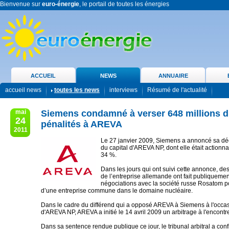
Bienvenue sur
euro-énergie
, le portail de toutes les énergies
ACCUEIL
NEWS
ANNUAIRE
accueil news
toutes les news
interviews
Résumé de l'actualité
mai
Siemens condamné à verser 648 millions d
24
pénalités à AREVA
2011
Le 27 janvier 2009, Siemens a annoncé sa déci
du capital d'AREVA NP, dont elle était actionn
34 %.
Dans les jours qui ont suivi cette annonce, de
de l’entreprise allemande ont fait publiquemen
négociations avec la société russe Rosatom po
d’une entreprise commune dans le domaine nucléaire.
Dans le cadre du différend qui a opposé AREVA à Siemens à l'occas
d'AREVA NP, AREVA a initié le 14 avril 2009 un arbitrage à l'encont
Dans sa sentence rendue publique ce jour, le tribunal arbitral a conf