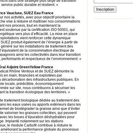
nscrit dans une stratégie plus large de transition
service public durable et résilient. »
ence Vaucluse, SUEZ Eau France
r nos activités, avec pour objectif prioritaire la
che vise à réduire et maîtriser nos consommations
nt nos process, tout en maintenant la
st soutenue par la certification ISO 50001, qui
ergétique vers plus d’efficacité. La mise en place
xploitations vient renforcer cette dynamique
 SUEZ produit également de l’énergie à partir de
 généré sur les installations de traitement des
 l’équivalent de la consommation électrique de
agnons ainsi les collectivités dans leur transition
, performants et respectueux de l’environnement. »
ral Adjoint GreenYellow France
ndicat Rhône Ventoux et de SUEZ démontre la
és en main, financées et exploitées par
décarbonation des infrastructures publiques. En
le locale, prédictible, économiquement
mée sur site, nous contribuons à sécuriser les
nt la transition écologique des territoires. »
de traitement biologique dédiée au traitement des
dans les eaux usées ou apports extérieurs dans les
ermet de biodégrader la graisse ainsi que d’éviter
te valoriser les graisses collectées, qui peuvent
avec les boues d’épuration déshydratées pour
age. Implanté notamment sur les stations
ux, le module Carbofil contribue à réduire le
n améliorant la performance globale du processus