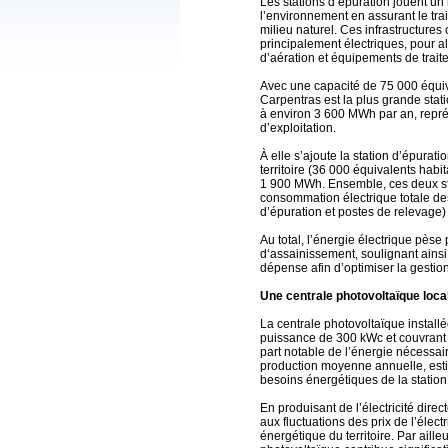
Les stations d’épuration jouent un 
l’environnement en assurant le tra
milieu naturel. Ces infrastructure
principalement électriques, pour 
d’aération et équipements de trait
Avec une capacité de 75 000 équiva
Carpentras est la plus grande statio
à environ 3 600 MWh par an, repré
d’exploitation.
À elle s’ajoute la station d’épura
territoire (36 000 équivalents hab
1 900 MWh. Ensemble, ces deux sta
consommation électrique totale des
d’épuration et postes de relevage) d
Au total, l’énergie électrique pès
d‘assainissement, soulignant ainsi 
dépense afin d’optimiser la gestion
Une centrale photovoltaïque local
La centrale photovoltaïque installé
puissance de 300 kWc et couvrant 
part notable de l’énergie nécessai
production moyenne annuelle, est
besoins énergétiques de la station
En produisant de l’électricité direct
aux fluctuations des prix de l’électr
énergétique du territoire. Par aill