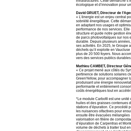
infrastructures. Cette démarche s’i
écologique et d’innovation pour un 
David GRUET, Directeur de l’Ag
« L’énergie est un enjeu central pou
sobriété énergétique. Cette démar
en adaptant nos usages et optimisa
performance de nos services. Elle e
structure et guide notre gestion én
de parcs photovoltaïques sur nos e
durable. Depuis plusieurs années,
ses activités. En 2025, le Groupe a
déchets qu’il exploite en Vaucluse
plus de 20 500 foyers. Nous accomp
vers des services publics durables
Mathieu CAMBET, Directeur Géné
« Ce projet mené aux côtés du Sy
pertinence de solutions solaires cl
GreenYellow, pour accompagner la 
produisant une énergie renouvelab
performante et entièrement consom
coûts énergétiques tout en accéléra
*Le module Carbofil est une unité 
huiles et des graisses contenues 
stations d’épuration. Ce procédé p
les nuisances olfactives pour ensui
ensuite être évacuées mélangées 
valorisation en filière de compost
d’épuration de Carpentras et Monte
volume de déchets à traiter tout e