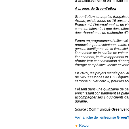
d’assainissement et en limitant l’
A propos de GreenYellow
GreenYellow, entreprise française
Ardian, est devenue en 19 ans un a
France et à l’international, et un v
commerciales ainsi que des collect
décarbonation et de recherche d’
Expert en programmes d’efficacité 
production photovoltaïque solaire 
gestion intelligente de la flexibil
l’ensemble de la chaîne de valeur.
financement, le développement et l’
réduire leur consommation d’énergi
énergie compétitive, locale et verte
En 2025, les projets menés par Gre
de 646 000 tonnes de CO? équivale
carbone (« Net Zero ») pour les sco
Présent dans une quinzaine de pay
enrichissant constamment sa plate
accompagner ses 1 400 clients dan
durable.
Source
:
Communiqué Greenyell
Voir la fiche de l'entreprise
GreenY
Retour