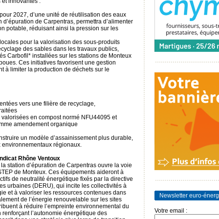
 et innovantes :
pour 2027, d’une unité de réutilisation des eaux
on d’épuration de Carpentras, permettra d’alimenter
n potable, réduisant ainsi la pression sur les
ocales pour la valorisation des sous-produits
ecyclage des sables dans les travaux publics,
tés Carbofil* installées sur les stations de Monteux
oues. Ces initiatives favorisent une gestion
t à limiter la production de déchets sur le
entées vers une filière de recyclage,
raitées
é valorisées en compost normé NFU44095 et
e comme amendement organique
onstruire un modèle d’assainissement plus durable,
ux environnementaux régionaux.
ndicat Rhône Ventoux
 la station d’épuration de Carpentras ouvre la voie
la STEP de Monteux. Ces équipements aideront à
tifs de neutralité énergétique fixés par la directive
s urbaines (DERU), qui incite les collectivités à
ie et à valoriser les ressources contenues dans
Newsletter euro-énerg
lement de l’énergie renouvelable sur les sites
ribuent à réduire l’empreinte environnemental du
Votre email :
n renforçant l’autonomie énergétique des