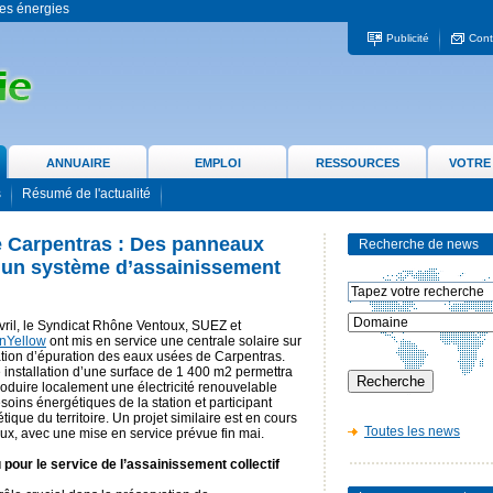
 les énergies
Publicité
Cont
ANNUAIRE
EMPLOI
RESSOURCES
VOTRE
s
Résumé de l'actualité
e Carpentras : Des panneaux
Recherche de news
 un système d’assainissement
vril, le Syndicat Rhône Ventoux, SUEZ et
nYellow
ont mis en service une centrale solaire sur
ation d’épuration des eaux usées de Carpentras.
 installation d’une surface de 1 400 m2 permettra
oduire localement une électricité renouvelable
ins énergétiques de la station et participant
ique du territoire. Un projet similaire est en cours
Toutes les news
eux, avec une mise en service prévue fin mai.
 pour le service de l’assainissement collectif