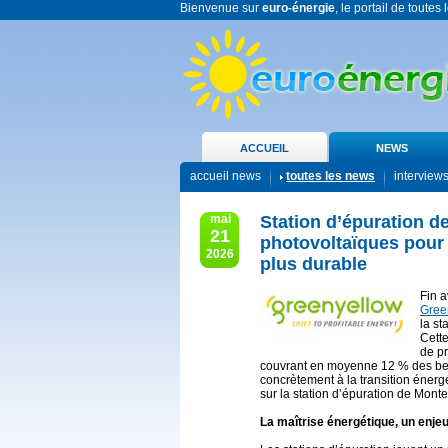
Bienvenue sur
euro-énergie
, le portail de toutes
ACCUEIL
NEWS
accueil news
toutes les news
interview
mai
Station d’épuration d
21
photovoltaïques pour
2026
plus durable
Fin a
Gree
la st
Cette
de pr
couvrant en moyenne 12 % des beso
concrètement à la transition énergét
sur la station d’épuration de Mont
La maîtrise énergétique, un enjeu