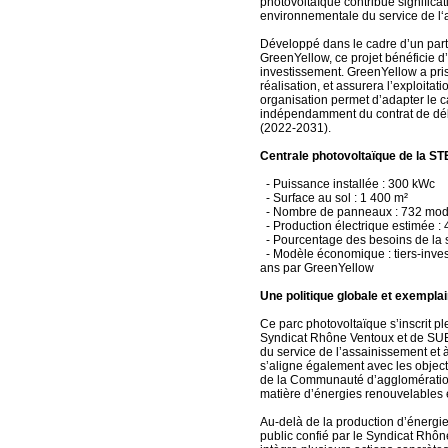
photovoltaïque contribue significa
environnementale du service de l‘
Développé dans le cadre d’un part
GreenYellow, ce projet bénéficie d
investissement. GreenYellow a pris
réalisation, et assurera l’exploitat
organisation permet d’adapter le c
indépendamment du contrat de délé
(2022-2031).
Centrale photovoltaïque de la ST
- Puissance installée : 300 kWc
- Surface au sol : 1 400 m²
- Nombre de panneaux : 732 mod
- Production électrique estimée 
- Pourcentage des besoins de la s
- Modèle économique : tiers-inves
ans par GreenYellow
Une politique globale et exempl
Ce parc photovoltaïque s’inscrit p
Syndicat Rhône Ventoux et de SUEZ
du service de l’assainissement et à 
s’aligne également avec les objecti
de la Communauté d’agglomératio
matière d’énergies renouvelables e
Au-delà de la production d’énergie
public confié par le Syndicat Rhôn