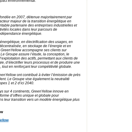
impact environnemental.
 fondée en 2007, détenue majoritairement par
cteur majeur de la transition énergétique en
éritable partenaire des entreprises industrielles et
ivités locales dans leur parcours de
indépendance énergétique.
énergétique, en électrification des usages, en
décentralisée, en stockage de l’énergie et en
ité, GreenYellow accompagne ses clients sur
 Le Groupe assure l’étude, la conception, le
exploitation des actifs, permettant aux clients de
e, d’électrifier leurs processus et de produire une
, tout en renforçant leur compétitivité globale.
enYellow ont contribué à éviter l’émission de près
nt. Le Groupe vise également la neutralité
pes 1 et 2 d’ici 2040.
s sur 4 continents, GreenYellow innove en
forme d’offres unique et globale pour
s leur transition vers un modèle énergétique plus
ow
ellow