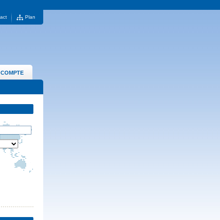
act
Plan
 COMPTE