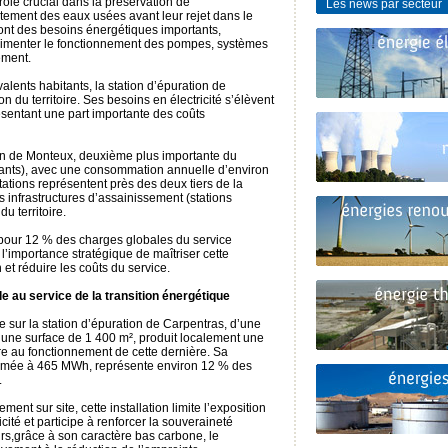
rôle crucial dans la préservation de
Les news par secteur
itement des eaux usées avant leur rejet dans le
s ont des besoins énergétiques importants,
alimenter le fonctionnement des pompes, systèmes
ement.
lents habitants, la station d’épuration de
n du territoire. Ses besoins en électricité s’élèvent
sentant une part importante des coûts
tion de Monteux, deuxième plus importante du
itants), avec une consommation annuelle d’environ
tions représentent près des deux tiers de la
 infrastructures d’assainissement (stations
u territoire.
e pour 12 % des charges globales du service
l’importance stratégique de maîtriser cette
 et réduire les coûts du service.
e au service de la transition énergétique
e sur la station d’épuration de Carpentras, d’une
une surface de 1 400 m², produit localement une
re au fonctionnement de cette dernière. Sa
imée à 465 MWh, représente environ 12 % des
.
ement sur site, cette installation limite l’exposition
icité et participe à renforcer la souveraineté
eurs,grâce à son caractère bas carbone, le