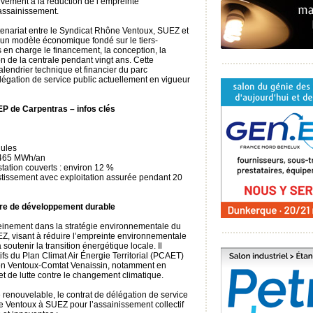
tivement à la réduction de l’empreinte
assainissement.
enariat entre le Syndicat Rhône Ventoux, SUEZ et
’un modèle économique fondé sur le tiers-
 en charge le financement, la conception, la
ion de la centrale pendant vingt ans. Cette
alendrier technique et financier du parc
gation de service public actuellement en vigueur
EP de Carpentras – infos clés
ules
: 465 MWh/an
tation couverts : environ 12 %
tissement avec exploitation assurée pendant 20
aire de développement durable
leinement dans la stratégie environnementale du
, visant à réduire l’empreinte environnementale
soutenir la transition énergétique locale. Il
fs du Plan Climat Air Énergie Territorial (PCAET)
n Ventoux-Comtat Venaissin, notamment en
t de lutte contre le changement climatique.
 renouvelable, le contrat de délégation de service
e Ventoux à SUEZ pour l’assainissement collectif