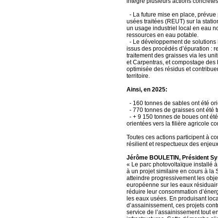
intègre plusieurs actions concrètes
- La future mise en place, prévue 
usées traitées (REUT) sur la stati
un usage industriel local en eau no
ressources en eau potable.
- Le développement de solutions l
issus des procédés d’épuration : r
traitement des graisses via les uni
et Carpentras, et compostage des b
optimisée des résidus et contribuen
territoire.
Ainsi, en 2025:
- 160 tonnes de sables ont été ori
- 770 tonnes de graisses ont été t
- + 9 150 tonnes de boues ont ét
orientées vers la filière agricol
Toutes ces actions participent à c
résilient et respectueux des enje
Jérôme BOULETIN, Président Sy
« Le parc photovoltaïque installé à
à un projet similaire en cours à 
atteindre progressivement les objec
européenne sur les eaux résiduaire
réduire leur consommation d’énerg
les eaux usées. En produisant loca
d’assainissement, ces projets cont
service de l’assainissement tout e