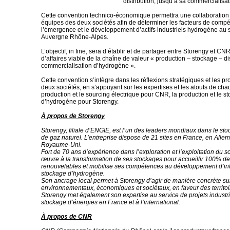
distribution, jusqu’à sa commercialisati
Cette convention technico-économique permettra une collaboration é
équipes des deux sociétés afin de déterminer les facteurs de compét
l’émergence et le développement d’actifs industriels hydrogène au se
Auvergne Rhône-Alpes.
L’objectif, in fine, sera d’établir et de partager entre Storengy et C
d’affaires viable de la chaîne de valeur « production – stockage – di
commercialisation d’hydrogène ».
Cette convention s’intègre dans les réflexions stratégiques et les pr
deux sociétés, en s’appuyant sur les expertises et les atouts de chaq
production et le sourcing électrique pour CNR, la production et le s
d’hydrogène pour Storengy.
À propos de Storengy
Storengy, filiale d’ENGIE, est l’un des leaders mondiaux dans le st
de gaz naturel. L’entreprise dispose de 21 sites en France, en Alle
Royaume-Uni.
Fort de 70 ans d’expérience dans l’exploration et l’exploitation du so
œuvre à la transformation de ses stockages pour accueillir 100% d
renouvelables et mobilise ses compétences au développement d’inf
stockage d’hydrogène.
Son ancrage local permet à Storengy d’agir de manière concrète sur
environnementaux, économiques et sociétaux, en faveur des territoi
Storengy met également son expertise au service de projets industri
stockage d’énergies en France et à l’international.
À propos de CNR