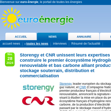
Bienvenue sur
euro-énergie
, le portail de toutes les énergies
ACCUEIL
NEWS
ANNUAIRE
accueil news
toutes les news
interviews
Résumé de l'actualité
fév.
Storengy et CNR unissent leurs expertises
28
construire le premier écosystème Hydrogè
2024
renouvelable et bas carbone alliant produc
stockage souterrain, distribution et
commercialisation
Storengy
, leader européen du stockag
gaz naturel, et
CNR
(Compagnie Natio
premier producteur français d’électric
renouvelable, annoncent la signature
visant à étudier la mise en place du p
écosystème français d’hydrogène reno
carbone, de la production d’électricit
passant par le stockage massif d’hydr