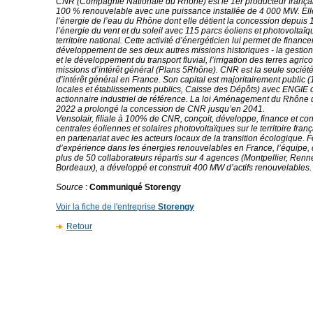
CNR (Compagnie Nationale du Rhône) est le 1er producteur français
100 % renouvelable avec une puissance installée de 4 000 MW. Ell
l’énergie de l’eau du Rhône dont elle détient la concession depuis 
l’énergie du vent et du soleil avec 115 parcs éoliens et photovoltaïq
territoire national. Cette activité d’énergéticien lui permet de financer
développement de ses deux autres missions historiques - la gestion
et le développement du transport fluvial, l’irrigation des terres agrico
missions d’intérêt général (Plans 5Rhône). CNR est la seule socié
d’intérêt général en France. Son capital est majoritairement public (1
locales et établissements publics, Caisse des Dépôts) avec ENGI
actionnaire industriel de référence. La loi Aménagement du Rhône d
2022 a prolongé la concession de CNR jusqu’en 2041.
Vensolair, filiale à 100% de CNR, conçoit, développe, finance et con
centrales éoliennes et solaires photovoltaïques sur le territoire fran
en partenariat avec les acteurs locaux de la transition écologique. 
d’expérience dans les énergies renouvelables en France, l’équipe
plus de 50 collaborateurs répartis sur 4 agences (Montpellier, Ren
Bordeaux), a développé et construit 400 MW d’actifs renouvelables.
Source
:
Communiqué Storengy
Voir la fiche de l'entreprise
Storengy
Retour