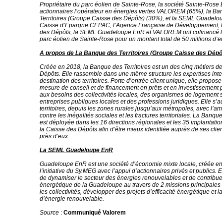
Propriétaire du parc éolien de Sainte-Rose, la société Sainte-Rose
actionnaires l’opérateur en énergies vertes VALOREM (65%), la B
Territoires (Groupe Caisse des Dépôts) (30%), et la SEML Guadelo
Caisse d’Epargne CEPAC, l’Agence Française de Développement, 
des Dépôts, la SEML Guadeloupe EnR et VALOREM ont cofinancé la
parc éolien de Sainte-Rose pour un montant total de 50 millions d’e
A propos de La Banque des Territoires (Groupe Caisse des Dépô
Créée en 2018, la Banque des Territoires est un des cinq métiers d
Dépôts. Elle rassemble dans une même structure les expertises int
destination des territoires. Porte d’entrée client unique, elle propos
mesure de conseil et de financement en prêts et en investissement
aux besoins des collectivités locales, des organismes de logement s
entreprises publiques locales et des professions juridiques. Elle s’a
territoires, depuis les zones rurales jusqu’aux métropoles, avec l’amb
contre les inégalités sociales et les fractures territoriales. La Banque
est déployée dans les 16 directions régionales et les 35 implantation
la Caisse des Dépôts afin d’être mieux identifiée auprès de ses clien
près d’eux.
La SEML Guadeloupe EnR
Guadeloupe EnR est une société d’économie mixte locale, créée e
l’initiative du Sy.MEG avec l’appui d’actionnaires privés et publics. E
de dynamiser le secteur des énergies renouvelables et de contribuer 
énergétique de la Guadeloupe au travers de 2 missions principale
les collectivités, développer des projets d’efficacité énergétique et l
d’énergie renouvelable.
Source
:
Communiqué Valorem