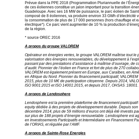
Prévue dans la PPE 2018 (Programmation Pluriannuelle de l’Énergie
de ces éoliennes constitue un jalon important pour la transition éne
Guadeloupe. Avec ses 16 MW de puissance, le parc éolien de Sain
composé de 8 éoliennes, va produire environ 33 GWh d’électricité ve
la consommation de plus de 17 000 personnes (hors chauffage et 
électrique*). Ce parc vient augmenter de 10 % la production d’éner
de la région.
* source OREC 2016
A propos du groupe VALOREM
Opérateur en énergies vertes, le groupe VALOREM maîtrise tout le
valorisation des énergies renouvelables, du développement à l’expl
passant par des prestations d’assistance à maîtrise d’ouvrage, de c
d’audit. Pionnier de l’éolien en France et fort de plus de 270 collabo
VALOREM est également présent en Europe, aux Caraïbes, en Amér
en Afrique du Nord. Pionnier du financement participatif, VALOREM 
2015, plus de 10 M€ de participation citoyenne. Depuis 2014, VALO
ISO 9001:2015 et ISO 14001:2015, et depuis 2017, OHSAS :18001.
A propos de Lendosphere
Lendosphere est la première plateforme de financement participatif 
equity dédiée à des projets de développement durable. Depuis son
décembre 2014, plus de 59 millions d’euros ont déjà été investis par
sur plus de 188 projets d’énergie renouvelable. Lendosphere est a
en Investissements Participatifs et Intermédiaire en Financement Par
de l’ORIAS, et régulée par l’AMF.
A propos de Sainte-Rose Energies