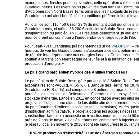
économiques directes pour les riverains, cette opération a été en pa
Guadeloupéens. Les riverains du projet, résidant dans la Communa
d’Agglomération Nord Basse Terre, ainsi que les habitants du reste 
Guadeloupe ont ainsi bénéficié de conditions préférentielles d’inve
Au total, ce sont 116 450 € (soit 23 % du montant total) qui ont été p
Guadeloupéens, et même 36 200 € collectés à Sainte-Rose, comm
d’implantation du parc éolien ! Ces résultats démontrent un vrai en
pour ce projet qui contribue à l’indépendance énergétique de l’île.
Pour Jean-Yves Grandidier, président-fondateur de
VALOREM
: « 
heureux de voir les Guadeloupéens s’associer à ce parc éolien inn
de réduire leur dépendance aux énergies fossiles. Cette réussite t
soutien à la transition énergétique de leur île et à la mutation de l
production d’énergie. »
Le plus grand parc éolien hybride des Antilles françaises !
Le parc éolien de Sainte-Rose, géré par la société Sainte-Rose Ene
actionnaires sont VALOREM (65 %), la Banque des Territoires (30 
Guadeloupe EnR (5 %), est composé de 8 éoliennes réparties en d
parallèles sur les sites de Bellevue et L’Espérance et d’un système i
stockage d’énergie. Lancé en 2011 en concertation avec les élus d
projet a fait l’objet d’une étude de faisabilité afin de déterminer les 
du parc (nombre d’éoliennes, localisation, dimensions). Après que
d’instruction administrative, le projet a obtenu les accords nécessai
construction, laquelle a nécessité un investissement de plus de 50 m
près de 2 ans de travaux. Les éoliennes ont commencé à injecter de l
le réseau local en novembre 2018 et ont été inaugurées le 26 janvi
+ 10 % de production d’électricité issue des énergies renouvelable