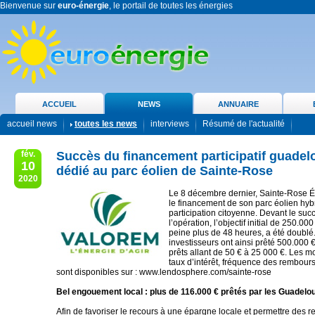
Bienvenue sur
euro-énergie
, le portail de toutes les énergies
ACCUEIL
NEWS
ANNUAIRE
accueil news
toutes les news
interviews
Résumé de l'actualité
fév.
Succès du financement participatif guade
10
dédié au parc éolien de Sainte-Rose
2020
Le 8 décembre dernier, Sainte-Rose É
le financement de son parc éolien hybr
participation citoyenne. Devant le suc
l’opération, l’objectif initial de 250.000
peine plus de 48 heures, a été doublé
investisseurs ont ainsi prêté 500.000 € 
prêts allant de 50 € à 25 000 €. Les m
taux d’intérêt, fréquence des rembours
sont disponibles sur : www.lendosphere.com/sainte-rose
Bel engouement local : plus de 116.000 € prêtés par les Guadel
Afin de favoriser le recours à une épargne locale et permettre des 