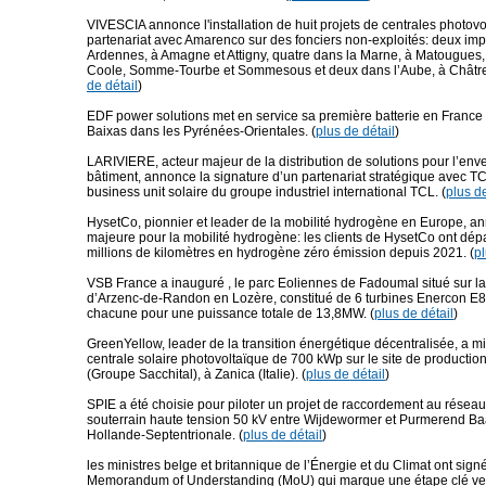
VIVESCIA annonce l'installation de huit projets de centrales photov
partenariat avec Amarenco sur des fonciers non-exploités: deux imp
Ardennes, à Amagne et Attigny, quatre dans la Marne, à Matougues
Coole, Somme-Tourbe et Sommesous et deux dans l’Aube, à Châtres
de détail
)
EDF power solutions met en service sa première batterie en France 
Baixas dans les Pyrénées-Orientales. (
plus de détail
)
LARIVIERE, acteur majeur de la distribution de solutions pour l’en
bâtiment, annonce la signature d’un partenariat stratégique avec T
business unit solaire du groupe industriel international TCL. (
plus de
HysetCo, pionnier et leader de la mobilité hydrogène en Europe, 
majeure pour la mobilité hydrogène: les clients de HysetCo ont dép
millions de kilomètres en hydrogène zéro émission depuis 2021. (
pl
VSB France a inauguré , le parc Eoliennes de Fadoumal situé sur 
d’Arzenc-de-Randon en Lozère, constitué de 6 turbines Enercon 
chacune pour une puissance totale de 13,8MW. (
plus de détail
)
GreenYellow, leader de la transition énergétique décentralisée, a m
centrale solaire photovoltaïque de 700 kWp sur le site de productio
(Groupe Sacchital), à Zanica (Italie). (
plus de détail
)
SPIE a été choisie pour piloter un projet de raccordement au réseau
souterrain haute tension 50 kV entre Wijdewormer et Purmerend Ba
Hollande-Septentrionale. (
plus de détail
)
les ministres belge et britannique de l’Énergie et du Climat ont sign
Memorandum of Understanding (MoU) qui marque une étape clé ver