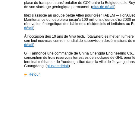
place du transport transfrontalier de CO2 entre la Belgique et le 
de son stockage géologique permanent. (
plus de détail
)
Idex s'associe au groupe belge Alteo pour créer FABEM — For A Bet
Maintenance qui déploiera jusqu'à 100 millions d'euros d'ici 2030 po
rénovation énergétique des bâtiments résidentiels et tertiaires au Be
détail
)
À l’occasion des 10 ans de VivaTech, TotalEnergies met en lumière
son tout nouveau centre mondial de supervision des émissions de 
détail
)
GTT annonce une commande de China Chengda Engineering Co., Lt
conception de trois réservoirs terrestres de stockage de GNL pour le
terminal méthanier de Yuedong, situé dans la ville de Jieyang, dans
Guangdong. (
plus de détail
)
Retour