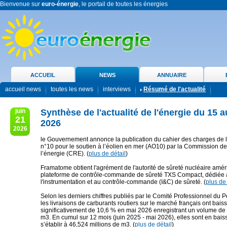
Bienvenue sur
euro-énergie
, le portail de toutes les énergies
ACCUEIL
NEWS
ANNUAIRE
accueil news
toutes les news
interviews
Résumé de l'actualité
juin
Synthèse de l'actualité de l'énergie du 15 a
21
2026
2026
le Gouvernement annonce la publication du cahier des charges de l’
n°10 pour le soutien à l’éolien en mer (AO10) par la Commission de
l’énergie (CRE). (
plus de détail
)
Framatome obtient l'agrément de l'autorité de sûreté nucléaire amér
plateforme de contrôle-commande de sûreté TXS Compact, dédiée 
l'instrumentation et au contrôle-commande (I&C) de sûreté. (
plus de 
Selon les derniers chiffres publiés par le Comité Professionnel du 
les livraisons de carburants routiers sur le marché français ont bais
significativement de 10,6 % en mai 2026 enregistrant un volume de 
m3. En cumul sur 12 mois (juin 2025 - mai 2026), elles sont en bai
s’établir à 46,524 millions de m3. (
plus de détail
)