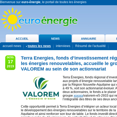
Bienvenue sur
euro-énergie
, le portail de toutes les énergies
ACCUEIL
NEWS
ANNUAIRE
accueil news
toutes les news
interviews
Résumé de l'actualité
octo.
Terra Energies, fonds d’investissement rég
17
les énergies renouvelables, accueille le gr
2019
VALOREM au sein de son actionnariat
Terra Énergies, fonds régional d’inve
aux projets d’énergie renouvelable la
par la Région Nouvelle-Aquitaine qui 
à 49 %, voit son actionnariat évoluer. 
deux actionnaires, le fonds a le plaisir 
groupe
xxxxxx
/valorem-e5-2933 qui r
l’intégralité des titres de ses deux an
Cette opportunité permet à Terra Energies d’intégrer un acteur loca
le développement des énergies renouvelables sur le territoire de la
Aquitaine et ainsi renforcer son tour de table. Le fonds investit dire