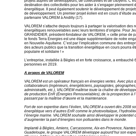
projets auprès de développeurs, de collectivités et de citoyens. C’est
destination des collectivités pour les aider à s’engager pleinement d
énergétique. Il peut également soutenir le développement de projet
de développement. Un premier projet éolien est en cours d’étude 
partenaire VALOREM à Andilly (17).
VALOREM s’attache depuis toujours à partager la valorisation des 
énergétiques renouvelables avec leurs territoires d’origine. Pour J
GRANDIDIER, président-fondateur de VALOREM, « cette prise de pa
le fonds Terra Energies est une étape supplémentaire de notre enga
en Nouvelle-Aquitaine. C’est par l’implication commune des entrepri
des acteurs publics que la transition énergétique en cours pourra êtr
populaire et solidaire ! »
L’entreprise, installée à Bègles et en forte croissance, a embauché
personnes en 2019.
A propos de VALOREM
VALOREM est un opérateur français en énergies vertes. Avec plus 
collaborateurs (ingénieurs, énergéticiens, paysagistes, géographe
administratifs, etc.), VALOREM maîtrise toute la chaîne de dévelop
de production EnR (Énergies Renouvelables), de la prospection à l’
passant par la maîtrise d’œuvre et la maintenance.
Fort de son expertise dans l’éolien, VALOREM a ouvert dès 2008 s
énergétique vers d’autres EnR comme le photovoltaïque, l’hydroélec
l’énergie marine. VALOREM souhaite ainsi développer le potentiel des
d’augmenter la part d’énergies non polluantes dans le monde.
Implanté à Bègles, Amiens, Carcassonne, Aix-en-Provence, Nantes 
Guadeloupe, le groupe VALOREM développe aujourd’hui son expert