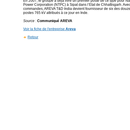
En 2007, le groupe a déjà livré un premier poste de ce type pour N
Power Corporation (NTPC) à Sipat dans l’Etat de Chhattisgarh. Ave
commandes, AREVA T&D India devient fournisseur de six des douze
postes 765 kV attribués à ce jour en Inde.
Source
:
Communiqué AREVA
Voir la fiche de l'entreprise
Areva
Retour