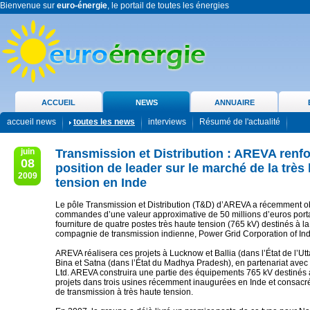
Bienvenue sur
euro-énergie
, le portail de toutes les énergies
ACCUEIL
NEWS
ANNUAIRE
accueil news
toutes les news
interviews
Résumé de l'actualité
juin
Transmission et Distribution : AREVA renf
08
position de leader sur le marché de la très
2009
tension en Inde
Le pôle Transmission et Distribution (T&D) d’AREVA a récemment 
commandes d’une valeur approximative de 50 millions d’euros porta
fourniture de quatre postes très haute tension (765 kV) destinés à la
compagnie de transmission indienne, Power Grid Corporation of Ind
AREVA réalisera ces projets à Lucknow et Ballia (dans l’État de l’Utt
Bina et Satna (dans l’État du Madhya Pradesh), en partenariat ave
Ltd. AREVA construira une partie des équipements 765 kV destinés 
projets dans trois usines récemment inaugurées en Inde et consacr
de transmission à très haute tension.