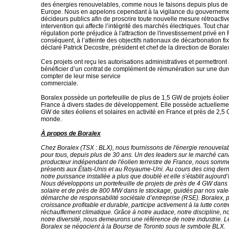
des énergies renouvelables, comme nous le faisons depuis plus de
Europe. Nous en appelons cependant à la vigilance du gouverneme
décideurs publics afin de proscrire toute nouvelle mesure rétroactiv
intervention qui affecte l’intégrité des marchés électriques. Tout c
régulation porte préjudice à l'attraction de l'investissement privé en 
conséquent, à l’atteinte des objectifs nationaux de décarbonation fixé
déclaré Patrick Decostre, président et chef de la direction de Borale
Ces projets ont reçu les autorisations administratives et permettront
bénéficier d’un contrat de complément de rémunération sur une dur
compter de leur mise service
commerciale.
Boralex possède un portefeuille de plus de 1,5 GW de projets éolien
France à divers stades de développement. Elle possède actuellemen
GW de sites éoliens et solaires en activité en France et près de 2,5 
monde.
À propos de Boralex
Chez Boralex (TSX : BLX), nous fournissons de l'énergie renouvela
pour tous, depuis plus de 30 ans. Un des leaders sur le marché can
producteur indépendant de l'éolien terrestre de France, nous som
présents aux États-Unis et au Royaume-Uni. Au cours des cinq der
notre puissance installée a plus que doublé et elle s’établit aujourd
Nous développons un portefeuille de projets de près de 4 GW dans l'
solaire et de près de 800 MW dans le stockage, guidés par nos valeu
démarche de responsabilité sociétale d’entreprise (RSE). Boralex, 
croissance profitable et durable, participe activement à la lutte contr
réchauffement climatique. Grâce à notre audace, notre discipline, no
notre diversité, nous demeurons une référence de notre industrie. L
Boralex se négocient à la Bourse de Toronto sous le symbole BLX.