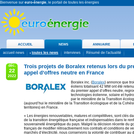
Bienvenue sur
euro-énergie
, le portail de toutes les énergies
ACCUEIL
NEWS
ANNUAIRE
accueil news
toutes les news
interviews
Résumé de l'actualité
déc.
Trois projets de Boralex retenus lors du p
22
appel d’offres neutre en France
2022
Boralex inc. (
Boralex
) annonce que troi
éoliens totalisant 42 MW ont été reten
du premier appel d’offres neutre, regro
technologies éolienne, solaire et hydr
par le ministère de la Transition écolog
(aujourd’hui le ministère de la Transition écologique et de la Cohés
territoires) en France.
« Les énergies renouvelables, matures et compétitives, sont clés dan
de la transition énergétique française et indispensables dans le ren
souveraineté énergétique du pays. Malgré la décision récente du 
français de modifier rétroactivement nos contrats et conditions de ve
marchés d’électricité, nous conservons la volonté de contribuer a