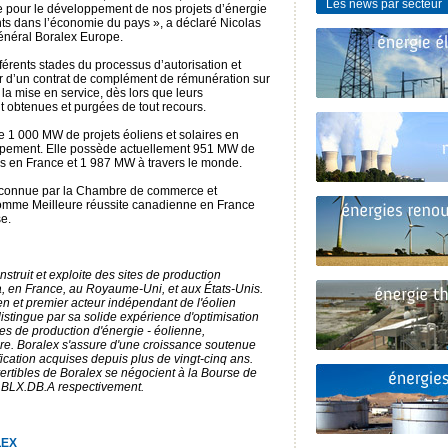
Les news par secteur
 pour le développement de nos projets d’énergie
nts dans l’économie du pays », a déclaré Nicolas
général Boralex Europe.
férents stades du processus d’autorisation et
er d’un contrat de complément de rémunération sur
a mise en service, dès lors que leurs
nt obtenues et purgées de tout recours.
de 1 000 MW de projets éoliens et solaires en
ppement. Elle possède actuellement 951 MW de
ues en France et 1 987 MW à travers le monde.
é reconnue par la Chambre de commerce et
comme Meilleure réussite canadienne en France
e.
struit et exploite des sites de production
, en France, au Royaume-Uni, et aux États-Unis.
 et premier acteur indépendant de l'éolien
distingue par sa solide expérience d'optimisation
pes de production d'énergie - éolienne,
ire. Boralex s'assure d'une croissance soutenue
fication acquises depuis plus de vingt-cinq ans.
ertibles de Boralex se négocient à la Bourse de
t BLX.DB.A respectivement.
LEX