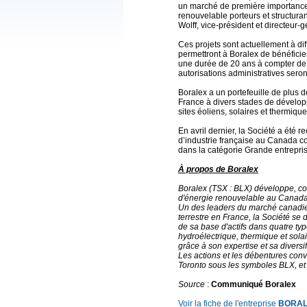
un marché de première importance
renouvelable porteurs et structura
Wolff, vice-président et directeur-
Ces projets sont actuellement à dif
permettront à Boralex de bénéfici
une durée de 20 ans à compter de l
autorisations administratives sero
Boralex a un portefeuille de plus 
France à divers stades de dévelo
sites éoliens, solaires et thermiq
En avril dernier, la Société a ét
d’industrie française au Canada 
dans la catégorie Grande entrepris
À propos de Boralex
Boralex (TSX : BLX) développe, con
d'énergie renouvelable au Canada
Un des leaders du marché canadien
terrestre en France, la Société se 
de sa base d'actifs dans quatre ty
hydroélectrique, thermique et sola
grâce à son expertise et sa diversi
Les actions et les débentures conv
Toronto sous les symboles BLX, e
Source
:
Communiqué Boralex
Voir la fiche de l'entreprise
BORA