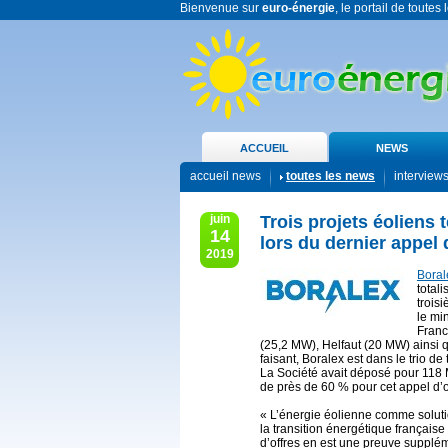
Bienvenue sur
euro-énergie
, le portail de toutes
ACCUEIL
NEWS
accueil news
toutes les news
interview
juin
Trois projets éoliens 
14
lors du dernier appel 
2019
Boral
total
trois
le mi
Franc
(25,2 MW), Helfaut (20 MW) ainsi
faisant, Boralex est dans le trio de
La Société avait déposé pour 118 
de près de 60 % pour cet appel d’o
« L’énergie éolienne comme solut
la transition énergétique française
d’offres en est une preuve supplém