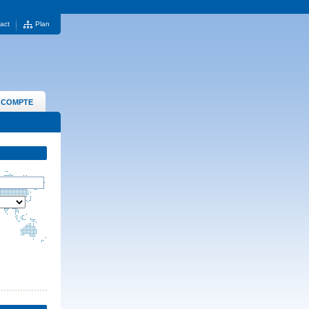
act
Plan
 COMPTE