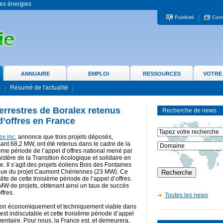
 les énergies
Publicité
Cont
ANNUAIRE
EMPLOI
RESSOURCES
VOTRE
s
Résumé de l'actualité
terrestres de Boralex retenus
Recherche de news
d’offres en France
ex inc.
annonce que trois projets déposés,
isant 68,2 MW, ont été retenus dans le cadre de la
ième période de l’appel d’offres national mené par
nistère de la Transition écologique et solidaire en
e. Il s’agit des projets éoliens Bois des Fontaines
 que du projet Caumont Chériennes (23 MW). Ce
 tête de cette troisième période de l’appel d’offres.
MW de projets, obtenant ainsi un taux de succès
ffres.
Toutes les news
ion économiquement et techniquement viable dans
 est indiscutable et cette troisième période d’appel
entaire. Pour nous, la France est, et demeurera,