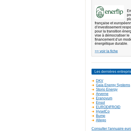
En
pr
pl
française et européen
d’investissement resp
pour la transition éner
vise à démocratiser le
financement d’un mod
énergétique durable.
>> voir la fiche
Les dernières entrepri
DKV
Gaïa Energy Systems
Storio Energy
Arverne
Eranovum
Ensol
EURODIFROID
HysetCo
Bump
Allego
Consulter l'annuaire eur