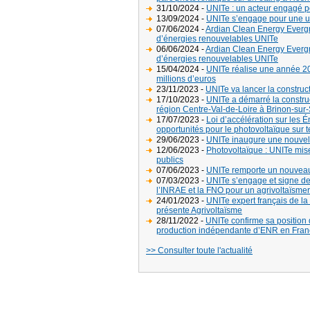
31/10/2024 -
UNITe : un acteur engagé p
13/09/2024 -
UNITe s’engage pour une uni
07/06/2024 -
Ardian Clean Energy Evergr
d’énergies renouvelables UNITe
06/06/2024 -
Ardian Clean Energy Evergr
d’énergies renouvelables UNITe
15/04/2024 -
UNITe réalise une année 202
millions d’euros
23/11/2023 -
UNITe va lancer la constru
17/10/2023 -
UNITe a démarré la construc
région Centre-Val-de-Loire à Brinon-sur
17/07/2023 -
Loi d’accélération sur les 
opportunités pour le photovoltaïque sur t
29/06/2023 -
UNITe inaugure une nouvell
12/06/2023 -
Photovoltaïque : UNITe mise
publics
07/06/2023 -
UNITe remporte un nouveau 
07/03/2023 -
UNITe s’engage et signe deu
l’INRAE et la FNO pour un agrivoltaïsme
24/01/2023 -
UNITe expert français de la
présente Agrivoltaïsme
28/11/2022 -
UNITe confirme sa position 
production indépendante d’ENR en Fran
>> Consulter toute l'actualité