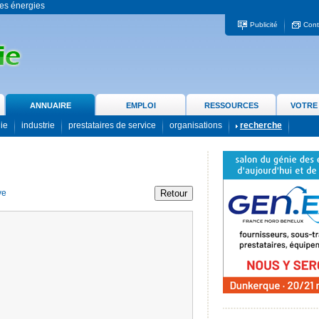
 les énergies
Publicité
Cont
ANNUAIRE
EMPLOI
RESSOURCES
VOTRE
gie
industrie
prestataires de service
organisations
recherche
ve