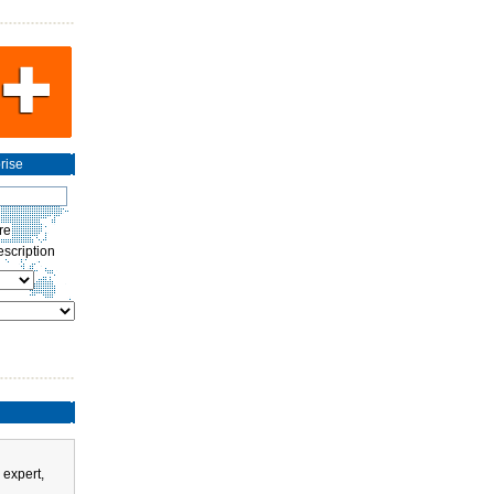
rise
re
scription
 expert,