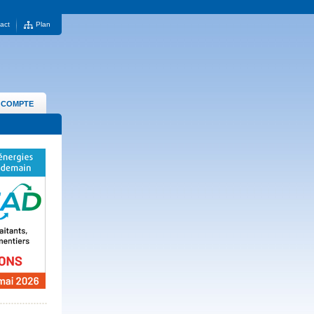
act
Plan
 COMPTE