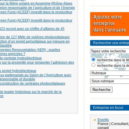
our la filière solaire en Auvergne-Rhône-Alpes
on responsable de l’agriculture et de l’énergie
een Fund (ACEEF) investit dans le producteur
een Fund (ACEEF) investit dans le producteur
3 record avec un chiffre d’affaires de 45
ction de 127 MWc de volières photovoltaïques
tion d’un projet agrivoltaïque sur-mesure en
Rechercher une entrep
-Sauldre
Énergies Renouvelables (AER) : quelles
erres agricoles ?
e centrale hydroélectrique
recherche dans le tit
 sur la proximité pour remporter l’adhésion des
recherche dans la de
projet hydroélectrique
x partenariats au Salon de l’Agriculture avec
responsable et durable
 construction de centrales photovoltaïques
de leader historique sur le marché de la
ce
Entreprise en focus
Enerfip
France | Consultant,
conseil