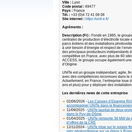
Ville :
Lyon
Code postal :
69477
Pays :
France
Tél. :
+33 (0)4 72 41 08 08
Site internet :
https://unit-e.fr/
Agréments :
Description (Fr) :
Fondé en 1985, le groupe 
centrales de production d’électricité locale 
parcs éoliens et des installations photovolt
à unir besoin d’énergie et respect de l’env
des principaux producteurs indépendants d’é
compétitive en France, avec plus de 60 site
ACCESS, le groupe occupe également une po
d’Origine.
UNITe est un groupe indépendant, agile, fina
avec des compétences reconnues dans le s
Actuellement, en France, l’entreprise loue d
ans et plus) pour y déployer des installatio
Les dernières news de cette entreprise
02/06/2026 -
Les Caisses d’Epargne Rhôn
accompagner UNITe dans le financement d
11/09/2025 -
UNITe lauréat de deux proje
dans le Puy-de-Dôme
01/04/2025 -
UNITe remporte 38 MW de pr
d’offres de la CRE
12/11/2024 -
UNITe mise sur le solaire flo
parc photovoltaïque sur un étang à Rosn