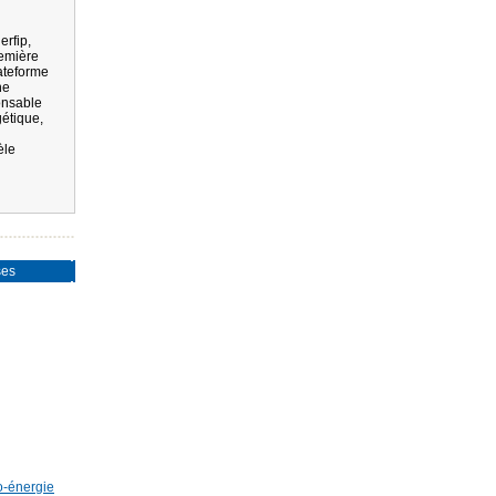
erfip,
emière
ateforme
ne
onsable
gétique,
èle
ses
o-énergie