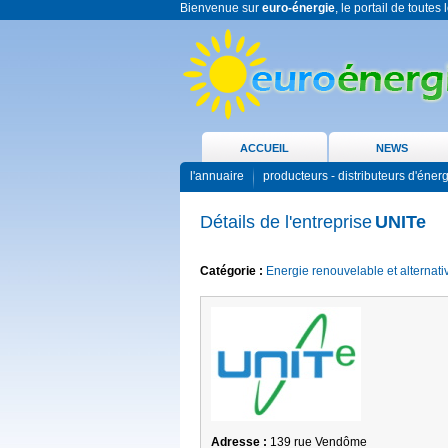
Bienvenue sur
euro-énergie
, le portail de toutes
ACCUEIL
NEWS
l'annuaire
producteurs - distributeurs d'éner
Détails de l'entreprise
UNITe
Catégorie :
Energie renouvelable et alternati
Adresse :
139 rue Vendôme