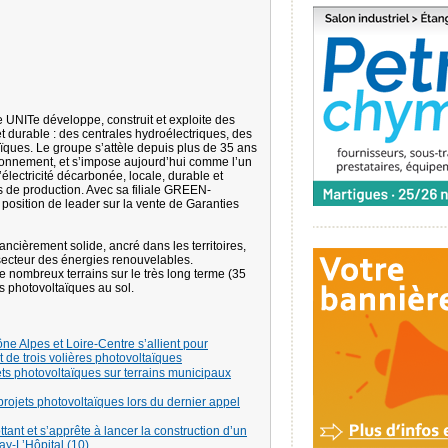
UNITe développe, construit et exploite des
et durable : des centrales hydroélectriques, des
aïques. Le groupe s’attèle depuis plus de 35 ans
ironnement, et s’impose aujourd’hui comme l’un
lectricité décarbonée, locale, durable et
s de production. Avec sa filiale GREEN-
sition de leader sur la vente de Garanties
ncièrement solide, ancré dans les territoires,
ecteur des énergies renouvelables.
e nombreux terrains sur le très long terme (35
ns photovoltaïques au sol.
e Alpes et Loire-Centre s’allient pour
e trois volières photovoltaïques
ts photovoltaïques sur terrains municipaux
ojets photovoltaïques lors du dernier appel
ttant et s’apprête à lancer la construction d’un
ay-L’Hôpital (10)