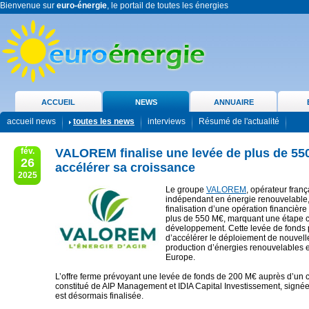
Bienvenue sur
euro-énergie
, le portail de toutes les énergies
ACCUEIL
NEWS
ANNUAIRE
accueil news
toutes les news
interviews
Résumé de l'actualité
fév.
VALOREM finalise une levée de plus de 55
26
accélérer sa croissance
2025
Le groupe
VALOREM
, opérateur franç
indépendant en énergie renouvelable
finalisation d’une opération financière
plus de 550 M€, marquant une étape 
développement. Cette levée de fonds 
d’accélérer le déploiement de nouvell
production d’énergies renouvelables 
Europe.
L’offre ferme prévoyant une levée de fonds de 200 M€ auprès d’un 
constitué de AIP Management et IDIA Capital Investissement, signée
est désormais finalisée.