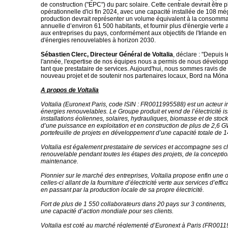
de construction ("EPC") du parc solaire. Cette centrale devrait être 
opérationnelle d'ici fin 2024, avec une capacité installée de 108 m
production devrait représenter un volume équivalent à la consomma
annuelle d’environ 61 500 habitants, et fournir plus d'énergie verte a
aux entreprises du pays, conformément aux objectifs de l'Irlande en
d'énergies renouvelables à horizon 2030.
Sébastien Clerc, Directeur Général de Voltalia
, déclare : "Depuis 
l'année, l'expertise de nos équipes nous a permis de nous développ
tant que prestataire de services. Aujourd'hui, nous sommes ravis de 
nouveau projet et de soutenir nos partenaires locaux, Bord na Móna
A propos de Voltalia
Voltalia (Euronext Paris, code ISIN : FR0011995588) est un acteur i
énergies renouvelables. Le Groupe produit et vend de l’électricité i
installations éoliennes, solaires, hydrauliques, biomasse et de stock
d’une puissance en exploitation et en construction de plus de 2,6 G
portefeuille de projets en développement d’une capacité totale de 
Voltalia est également prestataire de services et accompagne ses cl
renouvelable pendant toutes les étapes des projets, de la conception
maintenance.
Pionnier sur le marché des entreprises, Voltalia propose enfin une o
celles-ci allant de la fourniture d’électricité verte aux services d’effi
en passant par la production locale de sa propre électricité.
Fort de plus de 1 550 collaborateurs dans 20 pays sur 3 continents,
une capacité d’action mondiale pour ses clients.
Voltalia est coté au marché réglementé d’Euronext à Paris (FR00