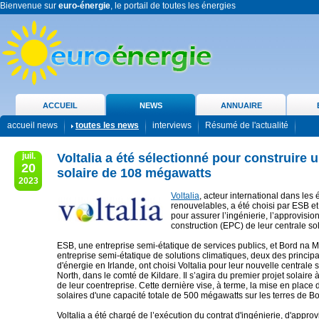
Bienvenue sur
euro-énergie
, le portail de toutes les énergies
ACCUEIL
NEWS
ANNUAIRE
accueil news
toutes les news
interviews
Résumé de l'actualité
juil.
Voltalia a été sélectionné pour construire 
20
solaire de 108 mégawatts
2023
Voltalia
, acteur international dans les
renouvelables, a été choisi par ESB 
pour assurer l’ingénierie, l’approvisio
construction (EPC) de leur centrale sol
ESB, une entreprise semi-étatique de services publics, et Bord na 
entreprise semi-étatique de solutions climatiques, deux des princip
d'énergie en Irlande, ont choisi Voltalia pour leur nouvelle centrale
North, dans le comté de Kildare. Il s’agira du premier projet solaire
de leur coentreprise. Cette dernière vise, à terme, la mise en place 
solaires d'une capacité totale de 500 mégawatts sur les terres de 
Voltalia a été chargé de l’exécution du contrat d'ingénierie, d'appro