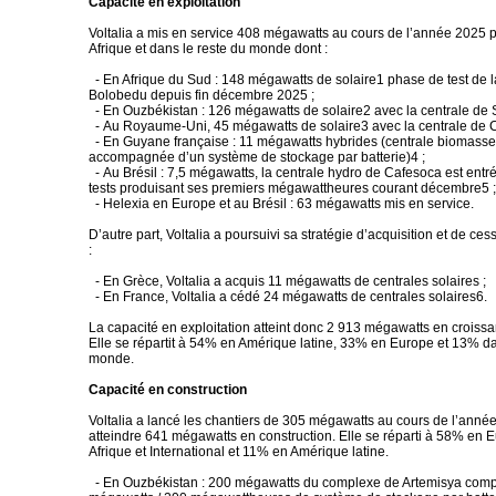
Capacité en exploitation
Voltalia a mis en service 408 mégawatts au cours de l’année 2025 
Afrique et dans le reste du monde dont :
- En Afrique du Sud : 148 mégawatts de solaire1 phase de test de l
Bolobedu depuis fin décembre 2025 ;
- En Ouzbékistan : 126 mégawatts de solaire2 avec la centrale de 
- Au Royaume-Uni, 45 mégawatts de solaire3 avec la centrale de C
- En Guyane française : 11 mégawatts hybrides (centrale biomass
accompagnée d’un système de stockage par batterie)4 ;
- Au Brésil : 7,5 mégawatts, la centrale hydro de Cafesoca est ent
tests produisant ses premiers mégawattheures courant décembre5 ;
- Helexia en Europe et au Brésil : 63 mégawatts mis en service.
D’autre part, Voltalia a poursuivi sa stratégie d’acquisition et de ce
:
- En Grèce, Voltalia a acquis 11 mégawatts de centrales solaires ;
- En France, Voltalia a cédé 24 mégawatts de centrales solaires6.
La capacité en exploitation atteint donc 2 913 mégawatts en crois
Elle se répartit à 54% en Amérique latine, 33% en Europe et 13% da
monde.
Capacité en construction
Voltalia a lancé les chantiers de 305 mégawatts au cours de l’anné
atteindre 641 mégawatts en construction. Elle se réparti à 58% en
Afrique et International et 11% en Amérique latine.
- En Ouzbékistan : 200 mégawatts du complexe de Artemisya com