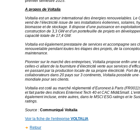
premier semestre 2025.
A propos de Voltalia
Voltalia est un acteur international des énergies renouvelables. Le 
vend de l’électricité issue de ses installations éoliennes, solaires, h
biomasse et de stockage. Il dispose d’une puissance en exploitation
construction de 3,3 GW et d’un portefeuille de projets en développ
capacité totale de 17,4 GW.
Voltalia est également prestataire de services et accompagne ses cl
renouvelable pendant toutes les étapes des projets, de la conception
maintenance.
Pionnier sur le marché des entreprises, Voltalia propose enfin une o
celles-ci allant de la fourniture d’électricité verte aux services d’effi
en passant par la production locale de sa propre électricité. Fort de
collaborateurs dans 20 pays sur 3 continents, Voltalia possède une 
mondiale pour ses clients.
Voltalia est coté au marché réglementé d’Euronext à Paris (FR00
et fait partie des indices Enternext Tech 40 et CAC Mid&Small. L’ent
également incluse, entre autres, dans le MSCI ESG ratings et le Sust
ratings.
Source
:
Communiqué Voltalia
Voir la fiche de l'entreprise
VOLTALIA
Retour