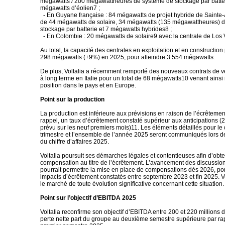
mégawatts / 200 mégawattheures de système de stockage par batter
mégawatts d’éolien7 ;
- En Guyane française : 84 mégawatts de projet hybride de Saint
de 44 mégawatts de solaire, 34 mégawatts (135 mégawattheures) 
stockage par batterie et 7 mégawatts hybrides8 ;
- En Colombie : 20 mégawatts de solaire9 avec la centrale de Los
Au total, la capacité des centrales en exploitation et en constructio
298 mégawatts (+9%) en 2025, pour atteindre 3 554 mégawatts.
De plus, Voltalia a récemment remporté des nouveaux contrats de ven
à long terme en Italie pour un total de 68 mégawatts10 venant ainsi 
position dans le pays et en Europe.
Point sur la production
La production est inférieure aux prévisions en raison de l’écrêtemen
rappel, un taux d’écrêtement constaté supérieur aux anticipations 
prévu sur les neuf premiers mois)11. Les éléments détaillés pour le
trimestre et l’ensemble de l’année 2025 seront communiqués lors de
du chiffre d’affaires 2025.
Voltalia poursuit ses démarches légales et contentieuses afin d’obt
compensation au titre de l’écrêtement. L’avancement des discussion
pourrait permettre la mise en place de compensations dès 2026, por
impacts d’écrêtement constatés entre septembre 2023 et fin 2025. Vo
le marché de toute évolution significative concernant cette situation.
Point sur l’objectif d’EBITDA 2025
Voltalia reconfirme son objectif d’EBITDA entre 200 et 220 millions 
perte nette part du groupe au deuxième semestre supérieure par rap